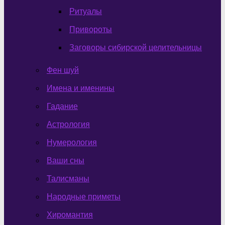
Ритуалы
Привороты
Заговоры сибирской целительницы
Фен шуй
Имена и именины
Гадание
Астрология
Нумерология
Ваши сны
Талисманы
Народные приметы
Хиромантия