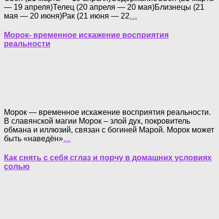
— 19 апреля)Телец (20 апреля — 20 мая)Близнецы (21
мая — 20 июня)Рак (21 июня — 22
…
Морок- временное искажение восприятия
реальности
Морок — временное искажение восприятия реальности.
В славянской магии Морок – злой дух, покровитель
обмана и иллюзий, связан с богиней Марой. Морок может
быть «наведён»
…
Как снять с себя сглаз и порчу в домашних условиях
солью