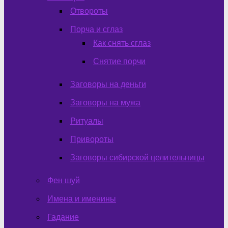
Отвороты
Порча и сглаз
Как снять сглаз
Снятие порчи
Заговоры на деньги
Заговоры на мужа
Ритуалы
Привороты
Заговоры сибирской целительницы
Фен шуй
Имена и именины
Гадание