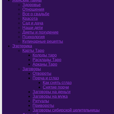
Женские тайны
Здоровье
Отношения
Все о свадьбе
Красота
Сад и дача
Наши дети
Диеты и похудение
Психология
Кулинарные рецепты
Эзотерика
Карты Таро
Колоды таро
Расклады Таро
Арканы Таро
Заговоры
Отвороты
Порча и сглаз
Как снять сглаз
Снятие порчи
Заговоры на деньги
Заговоры на мужа
Ритуалы
Привороты
Заговоры сибирской целительницы