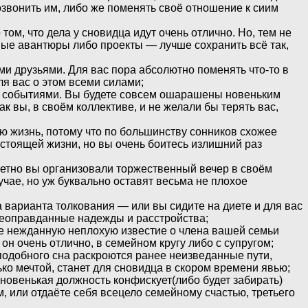
озвонить им, либо же поменять своё отношение к сиим
том, что дела у сновидца идут очень отлично. Но, тем не
зные авантюры либо проекты — лучше сохранить всё так,
ими друзьями. Для вас пора абсолютно поменять что-то в
ля вас о этом всеми силами;
ми событиями. Вы будете совсем ошарашены новеньким
ак вы, в своём коллективе, и не желали бы терять вас,
ю жизнь, потому что по большинству сонников схожее
стоящей жизни, но вы очень боитесь излишний раз
кретно вы организовали торжественный вечер в своём
чае, но уж буквально оставят весьма не плохое
 варианта толкования — или вы сидите на диете и для вас
 неоправданные надежды и расстройства;
ите нежданную неплохую известие о члена вашей семьи
он очень отлично, в семейном кругу либо с супругом;
подобного сна раскроются ранее неизведанные пути,
ко мечтой, станет для сновидца в скором времени явью;
 новенькая должность конфискует(либо будет забирать)
, или отдаёте себя всецело семейному счастью, третьего