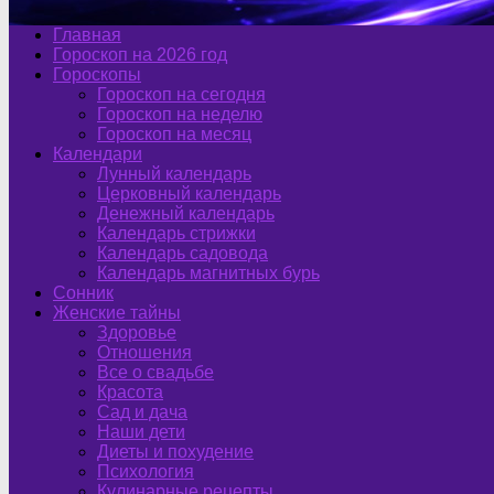
Главная
Гороскоп на 2026 год
Гороскопы
Гороскоп на сегодня
Гороскоп на неделю
Гороскоп на месяц
Календари
Лунный календарь
Церковный календарь
Денежный календарь
Календарь стрижки
Календарь садовода
Календарь магнитных бурь
Сонник
Женские тайны
Здоровье
Отношения
Все о свадьбе
Красота
Сад и дача
Наши дети
Диеты и похудение
Психология
Кулинарные рецепты