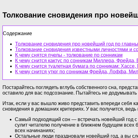
Толкование сновидения про новей
Содержание
Толкование сновидения про новейший год по главн
Толкование сновидения известными личностями и с
К чему снятся пчелы - толкование по сонникам
К чему снится кактус по сонникам Миллера, Фрейда, 
К чему снится туалетная бумага по сонникам: Хассе,
К чему снится утюг по сонникам Фрейда, Лоффа, Ми
Постарайтесь поглядеть вглубь собственного сна, предст
оставило для вас подсознание. Пытайтесь не додумывать 
Итак, если у вас вышло живо представить впереди себя 
сновидения в домашних критериях. У вас получится, ведь
Самый подходящий сон — встречать новейший год с 
сулит читателю получение в ближнем будущем всех б
всех начинаниях;
Остальные люди праздновали новейший год, а вы сл