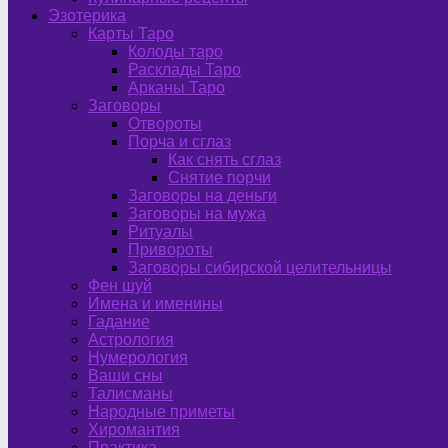
Эзотерика
Карты Таро
Колоды таро
Расклады Таро
Арканы Таро
Заговоры
Отвороты
Порча и сглаз
Как снять сглаз
Снятие порчи
Заговоры на деньги
Заговоры на мужа
Ритуалы
Привороты
Заговоры сибирской целительницы
Фен шуй
Имена и именины
Гадание
Астрология
Нумерология
Ваши сны
Талисманы
Народные приметы
Хиромантия
Практика