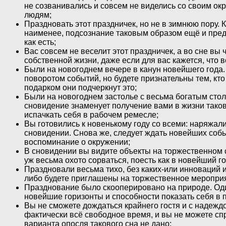
не созванивались и совсем не виделись со своим ок
людям;
Праздновать этот праздничек, но не в зимнюю пору. К
наименее, подсознание таковым образом ещё и преду
как есть;
Вас совсем не веселит этот праздничек, а во сне вы
собственной жизни, даже если для вас кажется, что в
Были на новогоднем вечере в канун новейшего года
поворотом событий, но будете признательны тем, кто 
подарком они подчеркнут это;
Были на новогоднем застолье с весьма богатым сто
сновидение знаменует получение вами в жизни таков
испачкать себя в рабочем ремесле;
Вы готовились к новенькому году со всеми: наряжал
сновидении. Снова же, следует ждать новейших событ
воспоминание о окружении;
В сновидении вы видите объекты на торжественном с
уж весьма охото сорваться, поесть как в новейший 
Праздновали весьма тихо, без каких-или инноваций 
либо будете приглашены на торжественное мероприяти
Празднование было скооперировано на природе. Оди
новейшие горизонты и способности показать себя в п
Вы не сможете дождаться крайнего гостя и с надеждо
фактически всё свободное время, и вы не можете сп
варианта опосля такового сна не дано;