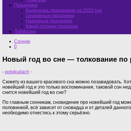
Праздники
Календарь праздников на 2022 год
Церковные праздники
Народные праздники
Какой сегодня праздник
Лайфхаки
Сонник
0
Новый год во сне — толкование по
-
potokudach
·
Сюжету из вашего красивого сна можно позавидовать. Хот
новейший год и это только воспоминания, таковой сон нед
снится новейший год во сне?
По главным сонникам, сновидение про новейший год может
половинкой, всё зависит от сновидца и от деталей данног
необходимо отнестись к этому серьёзно.