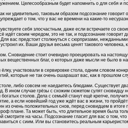
ружением. Целесообразным будет напомнить о для себя и п
ак ни удивительно, таковым образом подсознание говорит о 
преждает о том, что у вас не времени на какие-то несура
 чувствуете себя злосчастным, даже если встречаете со сво
сё идёт своим чередом, это не так, и подсознание говорит д
. Для вас предстоит столкнуться с сюрпризами, нежданны
устроил их. Ваши друзья весьма ценят такового человека, к
лом. Сновидение стоит очевидно проецировать на настоящу
ых вещественных благ, о которых даже мысли не было в на
и ёлку, участвовали в сервировке стола, одним словом кон
ий, которые не так очень ошарашат вас, как в прошлом слу
толе, либо совсем не наедаетесь блюдами. Существует два
год. В ином случае грёзы с схожим сюжетом сулят сновидцу
и богатых столов. Дела с семьёй станут ещё крепче, получ
е, а если новейший год уже ждёт вас в жизни, то пройдёт 
н из очень положительных снов, перед сновидцем в итоге 
роф плане. Та может быть, что длительное время была толь
й смотрите на часы. Подсознание гласит для вас о том, что
равиться с сиим. Или вы становитесь реальным карьеристом