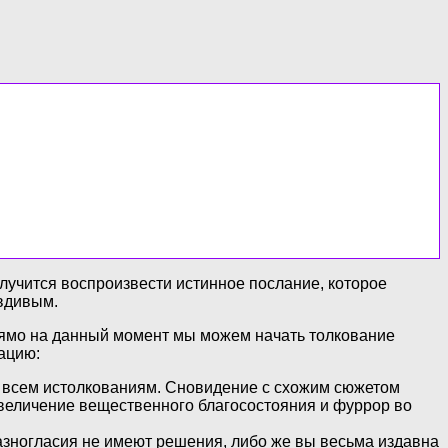
олучится воспроизвести истинное послание, которое
авдивым.
прямо на данный момент мы можем начать толкование
ацию:
о всем истолкованиям. Сновидение с схожим сюжетом
увеличение вещественного благосостояния и фуррор во
азногласия не имеют решения, либо же вы весьма издавна