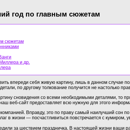
ший год по главным сюжетам
ым сюжетам
онниками
Ванги
 Миллера и др.
ллера
авить впереди себя живую картину, лишь в данном случае п
детали, по другому толкование получится не настолько пр
картину сновидения со всеми необходимыми деталями, то 
 наш веб-сайт предоставляет всю нужную для этого информ
компанией. Вправду, это по праву самый наилучший сон п
лаг в жизни — посчастливиться повстречается с кумиром, 
едили за шествием праздничка. В настоящей жизни ваши р