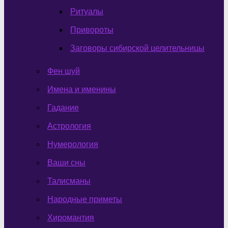
Ритуалы
Привороты
Заговоры сибирской целительницы
Фен шуй
Имена и именины
Гадание
Астрология
Нумерология
Ваши сны
Талисманы
Народные приметы
Хиромантия