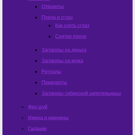
Отвороты
Порча и сглаз
Как снять сглаз
Снятие порчи
Заговоры на деньги
Заговоры на мужа
Ритуалы
Привороты
Заговоры сибирской целительницы
Фен шуй
Имена и именины
Гадание