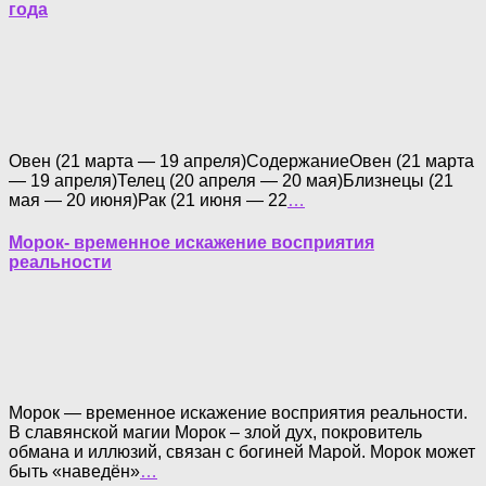
года
Овен (21 марта — 19 апреля)СодержаниеОвен (21 марта
— 19 апреля)Телец (20 апреля — 20 мая)Близнецы (21
мая — 20 июня)Рак (21 июня — 22
…
Морок- временное искажение восприятия
реальности
Морок — временное искажение восприятия реальности.
В славянской магии Морок – злой дух, покровитель
обмана и иллюзий, связан с богиней Марой. Морок может
быть «наведён»
…