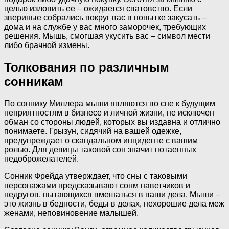
целью изловить ее – ожидается сватовство. Если
звериные собрались вокруг вас в попытке закусать –
дома и на службе у вас много заморочек, требующих
решения. Мышь, смогшая укусить вас – символ мести
либо брачной измены.
Толкования по различным
сонникам
По соннику Миллера мыши являются во сне к будущим
неприятностям в бизнесе и личной жизни, не исключен
обман со стороны людей, которых вы издавна и отлично
понимаете. Грызун, сидячий на вашей одежке,
предупреждает о скандальном инциденте с вашим
ролью. Для девицы таковой сон значит потаенных
недоброжелателей.
Сонник Фрейда утверждает, что сны с таковыми
персонажами предсказывают сонм наветчиков и
недругов, пытающихся вмешаться в ваши дела. Мыши –
это жизнь в бедности, беды в делах, нехорошие дела меж
женами, неповиновение малышей.