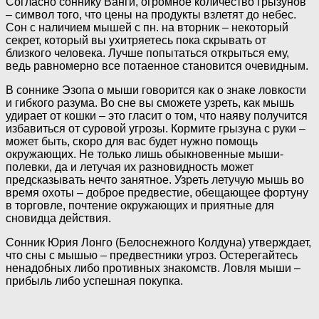
Согласно соннику Ванги, огромное количество грызунов
– символ того, что цены на продукты взлетят до небес.
Сон с наличием мышей с пн. на вторник – некоторый
секрет, который вы ухитряетесь пока скрывать от
близкого человека. Лучше попытаться открыться ему,
ведь равномерно все потаенное становится очевидным.
В соннике Эзопа о мыши говорится как о знаке ловкости
и гибкого разума. Во сне вы сможете узреть, как мышь
удирает от кошки – это гласит о том, что наяву получится
избавиться от суровой угрозы. Кормите грызуна с руки –
может быть, скоро для вас будет нужно помощь
окружающих. Не только лишь обыкновенные мыши-
полевки, да и летучая их разновидность может
предсказывать нечто занятное. Узреть летучую мышь во
время охоты – доброе предвестие, обещающее фортуну
в торговле, почтение окружающих и приятные для
сновидца действия.
Сонник Юрия Лонго (Белоснежного Колдуна) утверждает,
что сны с мышью – предвестники угроз. Остерегайтесь
ненадобных либо противных знакомств. Ловля мыши –
прибыль либо успешная покупка.