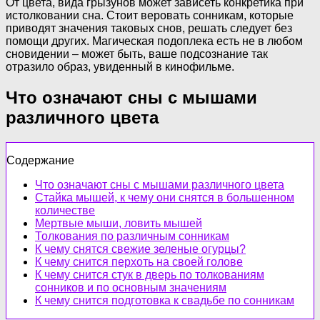
От цвета, вида грызунов может зависеть конкретика при
истолковании сна. Стоит веровать сонникам, которые
приводят значения таковых снов, решать следует без
помощи других. Магическая подоплека есть не в любом
сновидении – может быть, ваше подсознание так
отразило образ, увиденный в кинофильме.
Что означают сны с мышами
различного цвета
Содержание
Что означают сны с мышами различного цвета
Стайка мышей, к чему они снятся в большенном
количестве
Мертвые мыши, ловить мышей
Толкования по различным сонникам
К чему снятся свежие зеленые огурцы?
К чему снится перхоть на своей голове
К чему снится стук в дверь по толкованиям
сонников и по основным значениям
К чему снится подготовка к свадьбе по сонникам