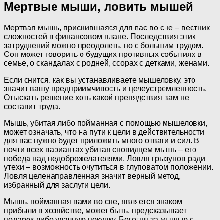
Мертвые мыши, ловить мышей
Мертвая мышь, приснившаяся для вас во сне – вестник
сложностей в финансовом плане. Последствия этих
затруднений можно преодолеть, но с большим трудом.
Сон может говорить о будущих противных событиях в
семье, о скандалах с родней, ссорах с детками, женами.
Если снится, как вы устанавливаете мышеловку, это
значит вашу предприимчивость и целеустремленность.
Отыскать решение хоть какой препядствия вам не
составит труда.
Мышь, убитая либо пойманная с помощью мышеловки,
может означать, что на пути к цели в действительности
для вас нужно будет приложить много отваги и сил. В
почти всех вариантах убитая сновидцем мышь – его
победа над недоброжелателями. Ловля грызунов ради
утехи – возможность очутиться в глуповатом положении.
Ловля целенаправленная значит верный метод,
избранный для заслуги цели.
Мышь, пойманная вами во сне, является знаком
прибыли в хозяйстве, может быть, предсказывает
подарок либо удачную покупку. Беготня за мышью с