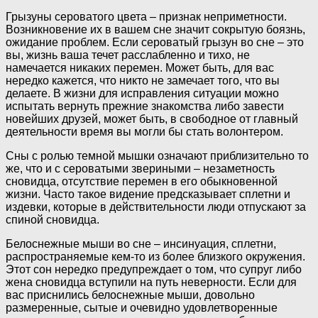
Грызуны сероватого цвета – признак неприметности.
Возникновение их в вашем сне значит сокрытую боязнь,
ожидание проблем. Если сероватый грызун во сне – это
вы, жизнь ваша течет расслабленно и тихо, не
намечается никаких перемен. Может быть, для вас
нередко кажется, что никто не замечает того, что вы
делаете. В жизни для исправления ситуации можно
испытать вернуть прежние знакомства либо завести
новейших друзей, может быть, в свободное от главный
деятельности время вы могли бы стать волонтером.
Сны с ролью темной мышки означают приблизительно то
же, что и с сероватыми звериными – незаметность
сновидца, отсутствие перемен в его обыкновенной
жизни. Часто такое видение предсказывает сплетни и
издевки, которые в действительности люди отпускают за
спиной сновидца.
Белоснежные мыши во сне – инсинуация, сплетни,
распространяемые кем-то из более близкого окружения.
Этот сон нередко предупреждает о том, что супруг либо
жена сновидца вступили на путь неверности. Если для
вас приснились белоснежные мыши, довольно
размеренные, сытые и очевидно удовлетворенные