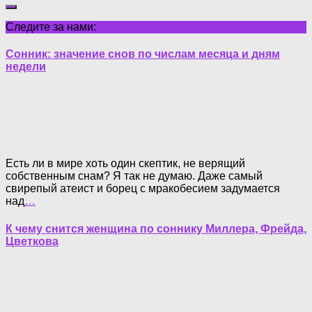
Следите за нами:
Сонник: значение снов по числам месяца и дням
недели
Есть ли в мире хоть один скептик, не верящий
собственным снам? Я так не думаю. Даже самый
свирепый атеист и борец с мракобесием задумается
над
…
К чему снится женщина по соннику Миллера, Фрейда,
Цветкова