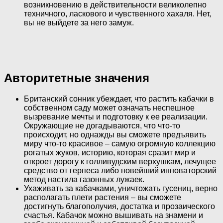
возникновению в действительности великолепно
техничного, ласкового и чувственного хахаля. Нет,
вы не выйдете за него замуж.
Авторитетные значения
Британский сонник убеждает, что растить кабачки в
собственном саду может означать неспешное
вызревание мечты и подготовку к ее реализации.
Окружающие не догадываются, что что-то
происходит, но однажды вы сможете предъявить
миру что-то красивое – самую огромную коллекцию
рогатых жуков, историю, которая сразит мир и
откроет дорогу к голливудским верхушкам, лечущее
средство от герпеса либо новейший инноваторский
метод настила газонных лужаек.
Ухаживать за кабачками, уничтожать гусениц, верно
располагать плети растения – вы сможете
достигнуть благополучия, достатка и прозаического
счастья. Кабачок можно вышивать на знамени и