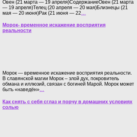
Овен (21 марта — 19 апреля)СодержаниеОвен (21 марта
— 19 апреля)Телец (20 апреля — 20 мая)Близнецы (21
мая — 20 июня)Рак (21 июня — 22
…
Морок- временное искажение восприятия
реальности
Морок — временное искажение восприятия реальности.
В славянской магии Морок – злой дух, покровитель
обмана и иллюзий, связан с богиней Марой. Морок может
быть «наведён»
…
Как снять с себя сглаз и порчу в домашних условиях
солью