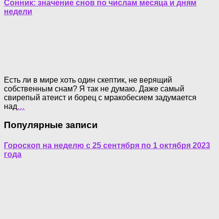
Сонник: значение снов по числам месяца и дням
недели
Есть ли в мире хоть один скептик, не верящий
собственным снам? Я так не думаю. Даже самый
свирепый атеист и борец с мракобесием задумается
над
…
Популярные записи
Гороскоп на неделю с 25 сентября по 1 октября 2023
года