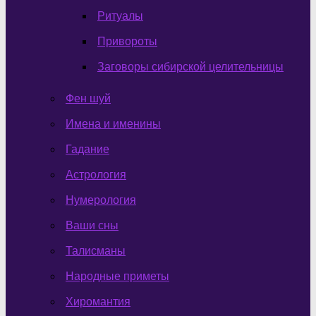
Ритуалы
Привороты
Заговоры сибирской целительницы
Фен шуй
Имена и именины
Гадание
Астрология
Нумерология
Ваши сны
Талисманы
Народные приметы
Хиромантия