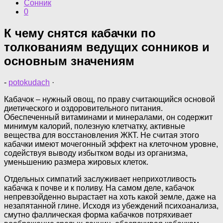
Сонник
0
К чему снятся кабачки по
толкованиям ведущих сонников и
основным значениям
-
potokudach
·
Кабачок – нужный овощ, по праву считающийся основой
диетического и оздоровительного питания.
Обеспеченный витаминами и минералами, он содержит
минимум калорий, полезную клетчатку, активные
вещества для восстановления ЖКТ. Не считая этого
кабачки имеют мочегонный эффект на клеточном уровне,
содействуя выводу избытком воды из организма,
уменьшению размера жировых клеток.
Отдельных симпатий заслуживает неприхотливость
кабачка к почве и к поливу. На самом деле, кабачок
непревзойденно вырастает на хоть какой земле, даже на
незапятанной глине. Исходя из убеждений психоанализа,
смутно фаллическая форма кабачков потряхивает