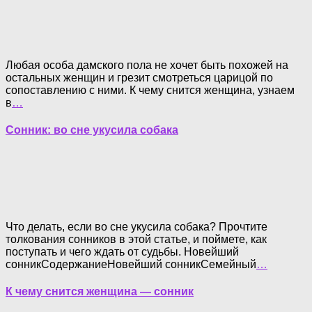
Любая особа дамского пола не хочет быть похожей на
остальных женщин и грезит смотреться царицой по
сопоставлению с ними. К чему снится женщина, узнаем
в
…
Сонник: во сне укусила собака
Что делать, если во сне укусила собака? Прочтите
толкования сонников в этой статье, и поймете, как
поступать и чего ждать от судьбы. Новейший
сонникСодержаниеНовейший сонникСемейный
…
К чему снится женщина — сонник