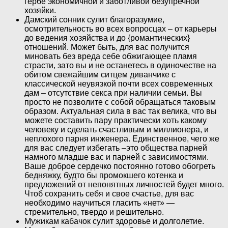
гербе экономичной и заботливой безупречной
хозяйки.
Дамский сонник сулит благоразумие,
осмотрительность во всех вопросцах – от карьеры
до ведения хозяйства и до {романтических}
отношений. Может быть, для вас получится
миновать без вреда себе обжигающее пламя
страсти, зато вы и не останетесь в одиночестве на
обитом свежайшим ситцем диванчике с
классической неувязкой почти всех современных
дам – отсутствие секса при наличии семьи. Вы
просто не позволите с собой обращаться таковым
образом. Актуальная сила в вас так велика, что вы
можете составить пару практически хоть какому
человеку и сделать счастливым и миллионера, и
неплохого парня инженера. Единственное, чего же
для вас следует избегать –это общества парней
намного младше вас и парней с зависимостями.
Ваше доброе сердечко постоянно готово обогреть
бедняжку, будто бы промокшего котенка и
предложений от непонятных личностей будет много.
Чтоб сохранить себя и свое счастье, для вас
необходимо научиться гласить «нет» —
стремительно, твердо и решительно.
Мужикам кабачок сулит здоровье и долголетие.