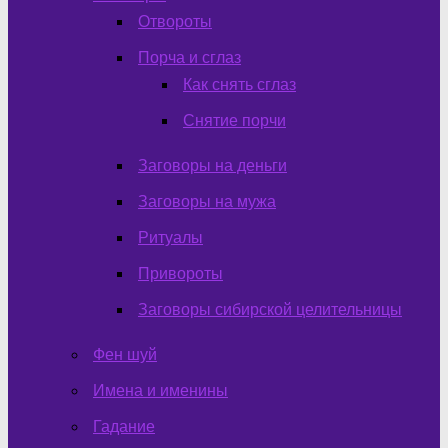
Отвороты
Порча и сглаз
Как снять сглаз
Снятие порчи
Заговоры на деньги
Заговоры на мужа
Ритуалы
Привороты
Заговоры сибирской целительницы
Фен шуй
Имена и именины
Гадание