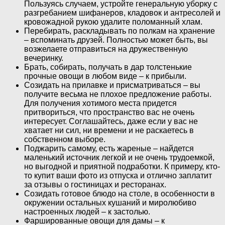
Пользуясь случаем, устройте генеральную уборку с
разгребанием шифанеров, кладовок и антресолей и
кровожадной рукою удалите поломанный хлам.
Перебирать, раскладывать по полкам на хранение
– вспоминать друзей. Полностью может быть, вы
возжелаете отправиться на дружественную
вечеринку.
Брать, собирать, получать в дар толстенькие
прочные овощи в любом виде – к прибыли.
Созидать на прилавке и присматриваться – вы
получите весьма не плохое предложение работы.
Для получения хотимого места придется
притвориться, что пространство вас не очень
интересует. Соглашайтесь, даже если у вас не
хватает ни сил, ни времени и не раскаетесь в
собственном выборе.
Поджарить самому, есть жареные – найдется
маленький источник легкой и не очень трудоемкой,
но выгодной и приятной подработки. К примеру, кто-
то купит ваши фото из отпуска и отлично заплатит
за отзывы о гостиницах и ресторанах.
Созидать готовое блюдо на столе, в особенности в
окружении остальных кушаний и миролюбиво
настроенных людей – к застолью.
Фаршированные овощи для дамы – к