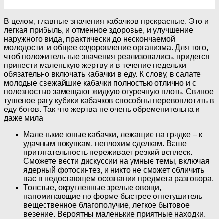
В целом, главные значения кабачков прекрасные. Это и
легкая прибыль, и отменное здоровье, и улучшение
наружного вида, практически до нескончаемой
молодости, и общее оздоровление организма. Для того,
чтоб положительные значения реализовались, придется
принести маленькую жертву и в течение недельки
обязательно включать кабачки в еду. К слову, в салате
молодые свежайшие кабачки полностью отлично и с
полезностью замещают жидкую огуречную плоть. Свиное
тушеное рагу кубики кабачков способны перевоплотить в
еду богов. Так что жертва не очень обременительна и
даже мила.
Маленькие юные кабачки, лежащие на грядке – к
удачным покупкам, неплохим сделкам. Ваше
притягательность переживает резкий всплеск.
Сможете вести дискуссии на умные темы, включая
ядерный фотосинтез, и никто не сможет обличить
вас в недостающем осознании предмета разговора.
Толстые, округленные зрелые овощи,
напоминающие по форме быстрее огнетушитель –
вещественное благополучие, легкое бытовое
везение. Вероятны маленькие приятные находки.