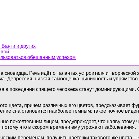
 Ванги и других
овой
пользоваться обещанным успехом
 сновидца. Речь идёт о талантах устроителя и творческой 
. Депрессия, низкая самооценка, циничность и упрямство о
а в поведении спящего человека станут доминирующими. Ст
го цвета, причём различных его цветов, предсказывает фу
ние сна становится наиболее темным: такое ночное видение
енно пожелтевшим лицом, предупреждает, что наяву этому 
, потому что в скором времени ему угрожают заболевания.
ческим переменам, получить цветочки такового же цвета –