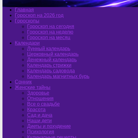
Главная
Гороскоп на 2026 год
Гороскопы
Гороскоп на сегодня
Гороскоп на неделю
Гороскоп на месяц
Календари
Лунный календарь
Церковный календарь
Денежный календарь
Календарь стрижки
Календарь садовода
Календарь магнитных бурь
Сонник
Женские тайны
Здоровье
Отношения
Все о свадьбе
Красота
Сад и дача
Наши дети
Диеты и похудение
Психология
Кулинарные рецепты