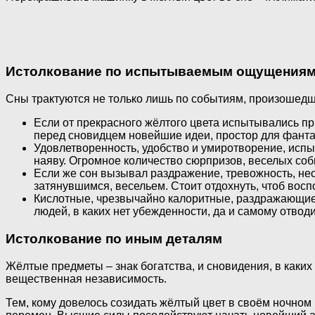
Истолкование по испытываемым ощущения
Сны трактуются не только лишь по событиям, произошедш
Если от прекрасного жёлтого цвета испытывались пр
перед сновидцем новейшие идеи, простор для фантаз
Удовлетворенность, удобство и умиротворение, испы
наяву. Огромное количество сюрпризов, веселых со
Если же сон вызывал раздражение, тревожность, нес
затянувшимся, весельем. Стоит отдохнуть, чтоб восп
Кислотные, чрезвычайно калоритные, раздражающие 
людей, в каких нет убежденности, да и самому отвод
Истолкование по иным деталям
Жёлтые предметы – знак богатства, и сновидения, в каких 
вещественная независимость.
Тем, кому довелось созидать жёлтый цвет в своём ночном