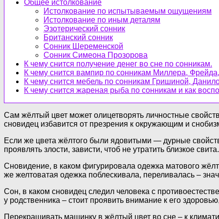
Общее истолкование
Истолкование по испытываемым ощущениям
Истолкование по иным деталям
Эзотерический сонник
Британский сонник
Сонник Шеременской
Сонник Симеона Прозорова
К чему снится получение денег во сне по сонникам.
К чему снится вампир по сонникам Миллера, Фрейда,
К чему снится мебель по сонникам Гришиной, Данил
К чему снится жареная рыба по сонникам и как вос
Сам жёлтый цвет может олицетворять личностные свойства
сновидец избавится от презрения к окружающим и снобизма
Если же цвета жёлтого были ядовитыми — дурные свойств
проявлять злости, зависти, чтоб не утратить близкое свита.
Сновидение, в каком фигурировала одежка матового жёлто
же желтоватая одежка поблескивала, переливалась – значе
Сон, в каком сновидец следил человека с противоестеств
у родственника – стоит проявить внимание к его здоровью
Перекрашивать машинку в жёлтый цвет во сне – к климати