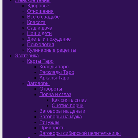
Женские тайны
Здоровье
Отношения
Все о свадьбе
Красота
Сад и дача
Наши дети
Диеты и похудение
Психология
Кулинарные рецепты
Эзотерика
Карты Таро
Колоды таро
Расклады Таро
Арканы Таро
Заговоры
Отвороты
Порча и сглаз
Как снять сглаз
Снятие порчи
Заговоры на деньги
Заговоры на мужа
Ритуалы
Привороты
Заговоры сибирской целительницы