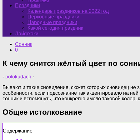
Праздники
Календарь праздников на 2022 год
Церковные праздники
Народные праздники
Какой сегодня праздник
Лайфхаки
Сонник
0
К чему снится жёлтый цвет по сон
-
potokudach
·
Бывают и такие сновидения, сюжет которых сновидец не за
особенности, если подсознание так акцентировало на ней 
сонник и вспомянуть, что конкретно имело таковой колер,
Общее истолкование
Содержание