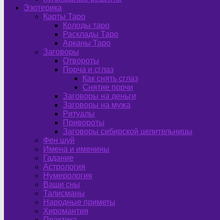
Эзотерика
Карты Таро
Колоды таро
Расклады Таро
Арканы Таро
Заговоры
Отвороты
Порча и сглаз
Как снять сглаз
Снятие порчи
Заговоры на деньги
Заговоры на мужа
Ритуалы
Привороты
Заговоры сибирской целительницы
Фен шуй
Имена и именины
Гадание
Астрология
Нумерология
Ваши сны
Талисманы
Народные приметы
Хиромантия
Практика