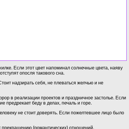
жилке. Если этот цвет напоминал солнечные цвета, наяву
тступят опосля такового сна.
оит надзирать себя, не плеваться желчью и не
ррор в реализации проектов и праздничное застолье. Если
 предрекает беду в делах, печаль и горе.
человеку не стоит доверять. Если пожелтевшее лицо было
 к прекращению {романтических} отношений.