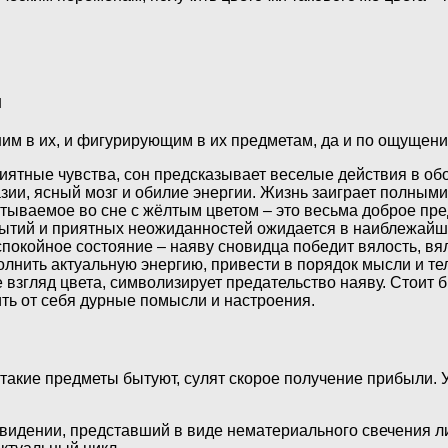
м
им в их, и фигурирующим в их предметам, да и по ощущени
иятные чувства, сон предсказывает веселые действия в об
ии, ясный мозг и обилие энергии. Жизнь заиграет полными
тываемое во сне с жёлтым цветом – это весьма доброе пре
бытий и приятных неожиданностей ожидается в наиблежайш
покойное состояние – наяву сновидца победит вялость, вя
олнить актуальную энергию, привести в порядок мысли и тел
взгляд цвета, символизирует предательство наяву. Стоит 
ить от себя дурные помысли и настроения.
такие предметы бытуют, сулят скорое получение прибыли. У 
 видении, представший в виде нематериального свечения л