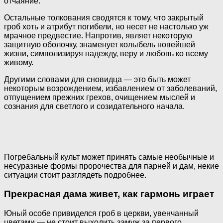
отчаяние.
Остальные толкования сводятся к тому, что закрытый
гроб хоть и атрибут погибели, но несет не настолько уж
мрачное предвестие. Напротив, являет некоторую
защитную оболочку, знаменует колыбель новейшей
жизни, символизируя надежду, веру и любовь ко всему
живому.
Другими словами для сновидца — это быть может
некоторым возрождением, избавлением от заболеваний,
отпущением прежних грехов, очищением мыслей и
сознания для светлого и созидательного начала.
Погребальный культ может принять самые необычные и
несуразные формы пророчества для парней и дам, некие
ситуации стоит разглядеть подробнее.
Прекрасная дама живет, как гармонь играет
Юный особе привиделся гроб в церкви, увенчанный
цветами — не стоит выходить замуж за первого