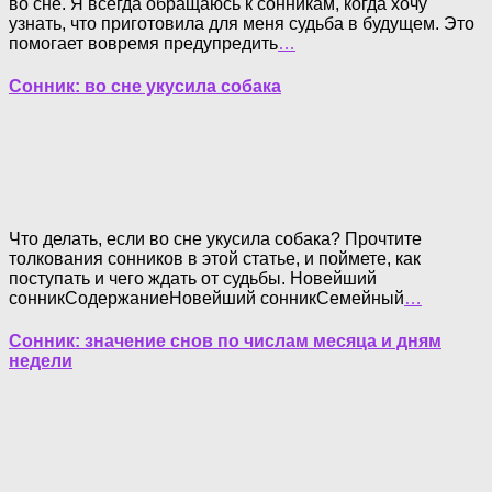
во сне. Я всегда обращаюсь к сонникам, когда хочу
узнать, что приготовила для меня судьба в будущем. Это
помогает вовремя предупредить
…
Сонник: во сне укусила собака
Что делать, если во сне укусила собака? Прочтите
толкования сонников в этой статье, и поймете, как
поступать и чего ждать от судьбы. Новейший
сонникСодержаниеНовейший сонникСемейный
…
Сонник: значение снов по числам месяца и дням
недели