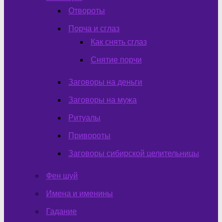
Отвороты
Порча и сглаз
Как снять сглаз
Снятие порчи
Заговоры на деньги
Заговоры на мужа
Ритуалы
Привороты
Заговоры сибирской целительницы
Фен шуй
Имена и именины
Гадание