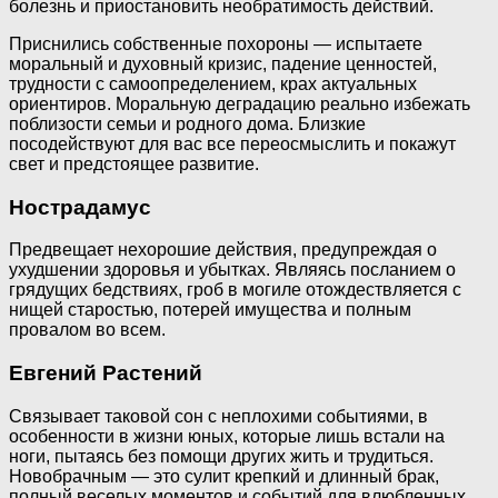
болезнь и приостановить необратимость действий.
Приснились собственные похороны — испытаете
моральный и духовный кризис, падение ценностей,
трудности с самоопределением, крах актуальных
ориентиров. Моральную деградацию реально избежать
поблизости семьи и родного дома. Близкие
посодействуют для вас все переосмыслить и покажут
свет и предстоящее развитие.
Нострадамус
Предвещает нехорошие действия, предупреждая о
ухудшении здоровья и убытках. Являясь посланием о
грядущих бедствиях, гроб в могиле отождествляется с
нищей старостью, потерей имущества и полным
провалом во всем.
Евгений Растений
Связывает таковой сон с неплохими событиями, в
особенности в жизни юных, которые лишь встали на
ноги, пытаясь без помощи других жить и трудиться.
Новобрачным — это сулит крепкий и длинный брак,
полный веселых моментов и событий для влюбленных.