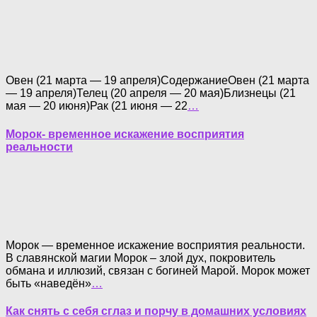
Овен (21 марта — 19 апреля)СодержаниеОвен (21 марта
— 19 апреля)Телец (20 апреля — 20 мая)Близнецы (21
мая — 20 июня)Рак (21 июня — 22
…
Морок- временное искажение восприятия
реальности
Морок — временное искажение восприятия реальности.
В славянской магии Морок – злой дух, покровитель
обмана и иллюзий, связан с богиней Марой. Морок может
быть «наведён»
…
Как снять с себя сглаз и порчу в домашних условиях