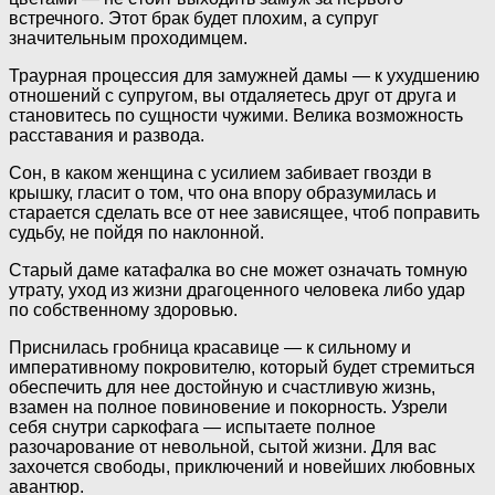
встречного. Этот брак будет плохим, а супруг
значительным проходимцем.
Траурная процессия для замужней дамы — к ухудшению
отношений с супругом, вы отдаляетесь друг от друга и
становитесь по сущности чужими. Велика возможность
расставания и развода.
Сон, в каком женщина с усилием забивает гвозди в
крышку, гласит о том, что она впору образумилась и
старается сделать все от нее зависящее, чтоб поправить
судьбу, не пойдя по наклонной.
Старый даме катафалка во сне может означать томную
утрату, уход из жизни драгоценного человека либо удар
по собственному здоровью.
Приснилась гробница красавице — к сильному и
императивному покровителю, который будет стремиться
обеспечить для нее достойную и счастливую жизнь,
взамен на полное повиновение и покорность. Узрели
себя снутри саркофага — испытаете полное
разочарование от невольной, сытой жизни. Для вас
захочется свободы, приключений и новейших любовных
авантюр.