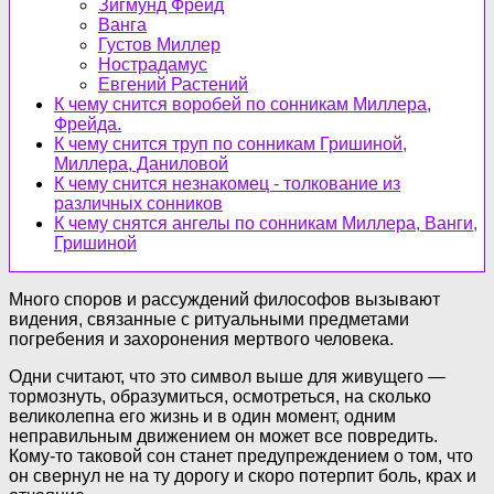
Зигмунд Фрейд
Ванга
Густов Миллер
Нострадамус
Евгений Растений
К чему снится воробей по сонникам Миллера,
Фрейда.
К чему снится труп по сонникам Гришиной,
Миллера, Даниловой
К чему снится незнакомец - толкование из
различных сонников
К чему снятся ангелы по сонникам Миллера, Ванги,
Гришиной
Много споров и рассуждений философов вызывают
видения, связанные с ритуальными предметами
погребения и захоронения мертвого человека.
Одни считают, что это символ выше для живущего —
тормознуть, образумиться, осмотреться, на сколько
великолепна его жизнь и в один момент, одним
неправильным движением он может все повредить.
Кому-то таковой сон станет предупреждением о том, что
он свернул не на ту дорогу и скоро потерпит боль, крах и