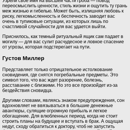
Узрели свое имя на высшей части гроба — повод
переосмыслить ценности, стиль жизни и ощутить ту грань
меж жизнью и гибелью. Может быть, излишняя любовь к
риску, легкомысленность и беспечность заводит вас
очень в тупиковые ситуации, из которых лишь по
счастливой случайности для вас удается выйти.
Приснилось, как темный ритуальный ящик сам падает в
могилу — для вас сулит расчудесное и ловкое спасение
от угрозы, которая подстерегает на пути.
Густов Миллер
Представляет только отрицательное истолкование
сновидения, где снятся погребальные предметы. Это
символ того, что вас ждет разорение, болезнь,
расставание с близкими. Но это все произойдет из-за
бездействия сновидца.
Другими словами, являясь знаком предупреждения, сон
вдохновляет не ввязываться в большие денежные
авантюры, сулящие огромную прибыль и легкое
обогащение. Для влюбленных период, когда не стоит
строить планы на будущее и вступать в брак. А ощущая
недуг, сходу обратиться к доктору, чтоб не запустить