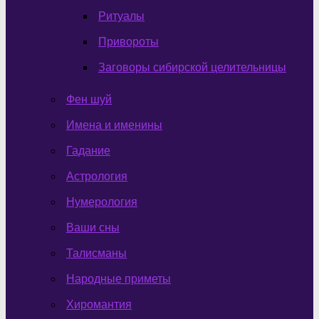
Ритуалы
Привороты
Заговоры сибирской целительницы
Фен шуй
Имена и именины
Гадание
Астрология
Нумерология
Ваши сны
Талисманы
Народные приметы
Хиромантия