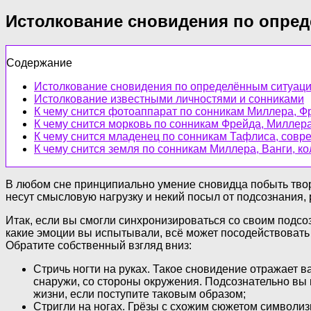
Истолкование сновидения по опре
Содержание
Истолкование сновидения по определённым ситуац
Истолкование известными личностями и сонниками
К чему снится фотоаппарат по сонникам Миллера, Ф
К чему снится морковь по сонникам Фрейда, Миллер
К чему снится младенец по сонникам Тафлиса, совр
К чему снится земля по сонникам Миллера, Ванги, к
В любом сне принципиально умение сновидца побыть твор
несут смысловую нагрузку и некий посыл от подсознания,
Итак, если вы смогли синхронизироваться со своим подсо
какие эмоции вы испытывали, всё может посодействовать 
Обратите собственный взгляд вниз:
Стричь ногти на руках. Такое сновидение отражает 
снаружи, со стороны окружения. Подсознательно вы п
жизни, если поступите таковым образом;
Стригли на ногах. Грёзы с схожим сюжетом символизи