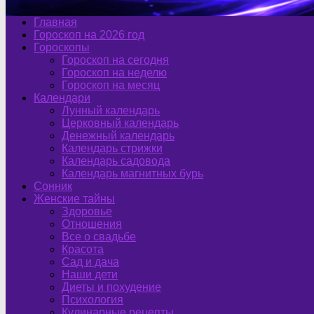
Главная
Гороскоп на 2026 год
Гороскопы
Гороскоп на сегодня
Гороскоп на неделю
Гороскоп на месяц
Календари
Лунный календарь
Церковный календарь
Денежный календарь
Календарь стрижки
Календарь садовода
Календарь магнитных бурь
Сонник
Женские тайны
Здоровье
Отношения
Все о свадьбе
Красота
Сад и дача
Наши дети
Диеты и похудение
Психология
Кулинарные рецепты