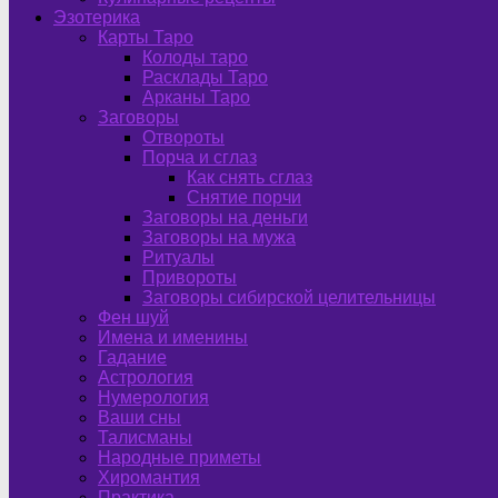
Эзотерика
Карты Таро
Колоды таро
Расклады Таро
Арканы Таро
Заговоры
Отвороты
Порча и сглаз
Как снять сглаз
Снятие порчи
Заговоры на деньги
Заговоры на мужа
Ритуалы
Привороты
Заговоры сибирской целительницы
Фен шуй
Имена и именины
Гадание
Астрология
Нумерология
Ваши сны
Талисманы
Народные приметы
Хиромантия
Практика