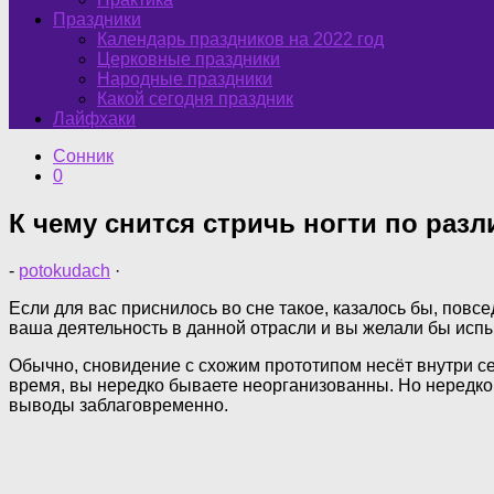
Праздники
Календарь праздников на 2022 год
Церковные праздники
Народные праздники
Какой сегодня праздник
Лайфхаки
Сонник
0
К чему снится стричь ногти по раз
-
potokudach
·
Если для вас приснилось во сне такое, казалось бы, повс
ваша деятельность в данной отрасли и вы желали бы испыта
Обычно, сновидение с схожим прототипом несёт внутри се
время, вы нередко бываете неорганизованны. Но нередко 
выводы заблаговременно.