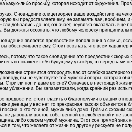
на какую-либо просьбу, которая исходит от окружения. Про
 руках. Сновидение олицетворяет ваше воздействие на челов
орую вы предоставляете ему, не запамятывая, вообщем, и 
сли добрались до ног, означает, неувязка оказалась ещё по
. Вы должны осознать, что любому человеку принципиально
новидение является предвестием пополнения в семье, если 
вы обеспечиваете ему. Стоит осознать, что всем характерно
тесь, потому что такое сновидение это предвестник скорых
тесь и покажете себя будущему ухажёру, то перед вами не
одсознание стремится отгородить вас от слабохарактерного
поводу, вы не чувствуете той мужской опоры, которая обяз
ы. Стригли ногти даме во сне? Означает, в настоящей жизн
ном ублажении. Вы запамятовали, когда крайний раз испыт
ое предвестие, стоит гласить о благополучии в ваших отнош
изни девицы у вас нет, то прекрасная пассия объявится в 
ей пассии, а кто-то иной, мужик либо дама. Грёзы с схожим
на не даровали цветов собственной возлюбленной и не зво
щина, либо совсем чужой мужчина. Этот сон прямой знак н
 в том, что желаете от жизни по другому рискуете не получ