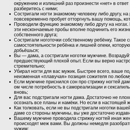
окружению и излишний раз произнести «нет» в ответ 
разберитесь с ними;
Состригали ногти знакомому человеку либо другу, на
повсевременно пробует отторгнуть вашу помощь, кот
Проводили функцию знакомому либо другу на ногах. Е
эти нескончаемые пробы вполне подчинить его жизнь
собственного друга;
Состригали ноготочки собственному ребёнку. Такое с
самостоятельности ребёнка и лишней опеки, которую 
добьёшься;
Вы — дама, а состригали ноготки мужчине. Возрадуй
предшествующий плохой опыт. Если вы верно настрои
стремительно;
Убирал ногти для вас мужик. Быстрее всего, ваше п
неизменная «плавучая» позиция сожителя по любому 
Если мужчине приснился сон про стрижку ногтей дам
ом числе потребность в самореализации и сексапиль
вновь;
Для вас подстригали ногти дама. Достаточно не плох
осознать все планы и намёки. Но если в настоящей ж
Как толковать, если не вы подстригали ноготки ваш
даме со стороны мужчины, вы уже достаточно издав
Вашему мужчине проводила стрижку ногтей иная жен
происходят меж вами. Вы должны немедля разобраться
чужим;