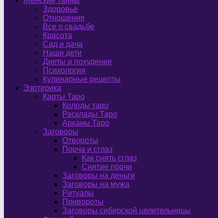
Женские тайны
Здоровье
Отношения
Все о свадьбе
Красота
Сад и дача
Наши дети
Диеты и похудение
Психология
Кулинарные рецепты
Эзотерика
Карты Таро
Колоды таро
Расклады Таро
Арканы Таро
Заговоры
Отвороты
Порча и сглаз
Как снять сглаз
Снятие порчи
Заговоры на деньги
Заговоры на мужа
Ритуалы
Привороты
Заговоры сибирской целительницы