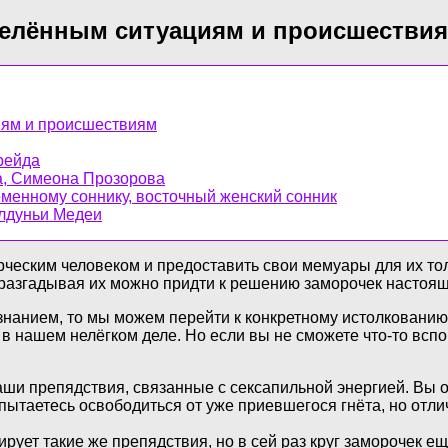
делённым ситуациям и происшестви
иям и происшествиям
рейда
а, Симеона Прозорова
еменному соннику, восточный женский сонник
олдуньи Медеи
ческим человеком и предоставить свои мемуары для их тол
 разгадывая их можно придти к решению заморочек настоящ
знанием, то мы можем перейти к конкретному истолкованию
в нашем нелёгком деле. Но если вы не сможете что-то вспо
ваши препядствия, связанные с сексапильной энергией. Вы 
ытаетесь освободиться от уже приевшегося гнёта, но отлич
рует такие же препядствия, но в сей раз круг заморочек е