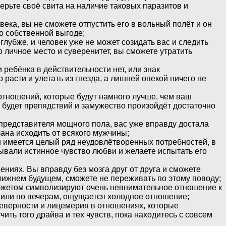
верьте своё свита на наличие таковых паразитов и
ека, вы не сможете отпустить его в вольный полёт и он
о собственной выгоде;
глубже, и человек уже не может созидать вас и следить
 личное место и суверенитет, вы сможете утратить
ребёнка в действительности нет, или знак
 расти и улетать из гнезда, а лишней опекой ничего не
 отношений, которые будут намного лучше, чем ваш
 будет препядствий и замужество произойдёт достаточно
 представителя мощного пола, вас уже вправду достала
ана исходить от всякого мужчины;
и имеется целый ряд неудовлётворенных потребностей, в
ывали истинное чувство любви и желаете испытать его
ениях. Вы вправду без мозга друг от друга и сможете
ближнем будущем, сможете не переживать по этому поводу;
 сюжетом символизируют очень невнимательное отношение к
нили по вечерам, ощущается холодное отношение;
еверности и лицемерия в отношениях, которые
ить того драйва и тех чувств, пока находитесь с совсем