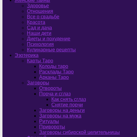
Женские тайны
Здоровье
Отношения
Все о свадьбе
Красота
Сад и дача
Наши дети
Диеты и похудение
Психология
Кулинарные рецепты
Эзотерика
Карты Таро
Колоды таро
Расклады Таро
Арканы Таро
Заговоры
Отвороты
Порча и сглаз
Как снять сглаз
Снятие порчи
Заговоры на деньги
Заговоры на мужа
Ритуалы
Привороты
Заговоры сибирской целительницы