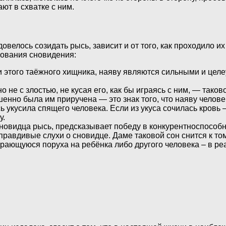
ют в схватке с ним.
овелось созидать рысь, зависит и от того, как проходило 
кования сновидения:
и этого таёжного хищника, наяву являются сильными и цел
о не с злостью, не кусая его, как бы играясь с ним, — так
шенно была им приручена — это знак того, что наяву челове
 укусила спящего человека. Если из укуса сочилась кровь 
у.
овидца рысь, предсказывает победу в конкурентноспособно
равдивые слухи о сновидце. Даме таковой сон снится к том
ирающуюся поруха на ребёнка либо другого человека – в ре