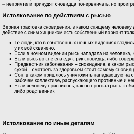
– неприятели принудят сновидца понервничать, но проигра
Истолкование по действиям с рысью
Верная трактовка сновидения, в каком спящему человеку д
действие с сиим хищником есть собственный вариант тол
Те люди, кто в собственных ночных видениях гладил
у их всё схвачено.
Если в ночном видении рысь нападала на человека, н
Если рысь во сне ела еду с рук сновидца либо совер
Предвестник заболевания – сновидение, в каком рысь
сухой – смотреть за здоровьем стоит самому сновидц
Сон, в каком пришлось уничтожить нападающую на сн
рабочем коллективе, распускающего противные и неп
Если человеку приснилось, как он прогнал рысь, соб
либо родственник.
Истолкование по иным деталям