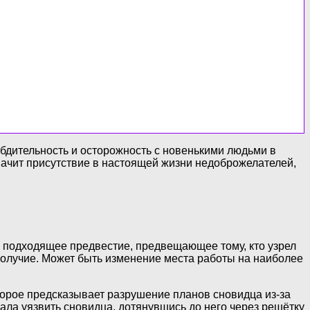
 бдительность и осторожность с новенькими людьми в
начит присутствие в настоящей жизни недоброжелателей,
ь подходящее предвестие, предвещающее тому, кто узрел
получие. Может быть изменение места работы на наиболее
торое предсказывает разрушение планов сновидца из-за
вала уязвить сновидца, дотянувшись до него через решётку