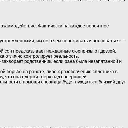
их взаимодействие. Фактически на каждое вероятное
еустремлёнными, им не о чем переживать и волноваться —
овой сон предсказывает нежданные сюрпризы от друзей.
ка отлично контролирует реальность.
– захворает родственник, если рана была незапятанной и
й борьбе на работе, либо к разоблачению сплетника в
у, что она одержит верх над соперницей.
альности в помощи сновидца будет нуждаться близкий друг