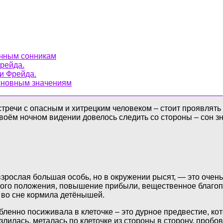
ичным сонникам
Фрейда.
 и Фрейда.
основным значениям
тречи с опасным и хитрецким человеком – стоит проявлять
воём ночном видении довелось следить со стороны – сон з
зрослая большая особь, но в окружении рысят, — это очен
чного положения, повышение прибыли, вещественное благо
 во сне кормила детёнышей.
ленно посиживала в клеточке – это дурное предвестие, ко
злилась, металась по клеточке из стороны в сторону, пробо