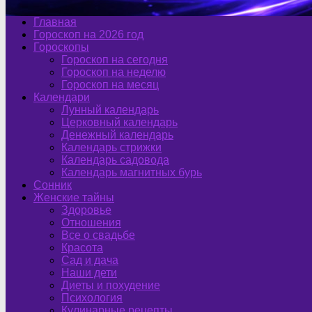
Главная
Гороскоп на 2026 год
Гороскопы
Гороскоп на сегодня
Гороскоп на неделю
Гороскоп на месяц
Календари
Лунный календарь
Церковный календарь
Денежный календарь
Календарь стрижки
Календарь садовода
Календарь магнитных бурь
Сонник
Женские тайны
Здоровье
Отношения
Все о свадьбе
Красота
Сад и дача
Наши дети
Диеты и похудение
Психология
Кулинарные рецепты