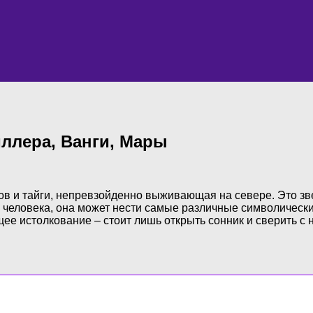
ллера, Ванги, Мары
ов и тайги, непревзойденно выживающая на севере. Это з
 человека, она может нести самые различные символические
ее истолкование – стоит лишь открыть сонник и сверить с 