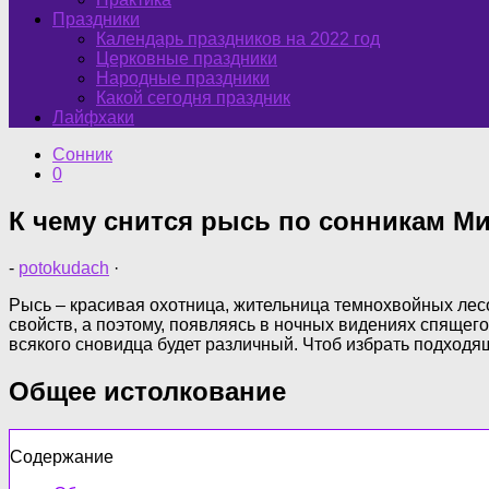
Праздники
Календарь праздников на 2022 год
Церковные праздники
Народные праздники
Какой сегодня праздник
Лайфхаки
Сонник
0
К чему снится рысь по сонникам Ми
-
potokudach
·
Рысь – красивая охотница, жительница темнохвойных лес
свойств, а поэтому, появляясь в ночных видениях спящего
всякого сновидца будет различный. Чтоб избрать подходящ
Общее истолкование
Содержание