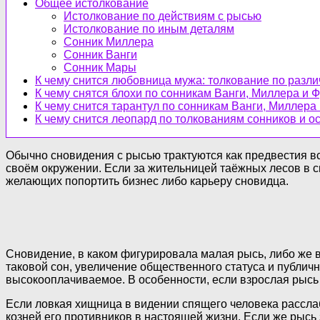
Общее истолкование
Истолкование по действиям с рысью
Истолкование по иным деталям
Сонник Миллера
Сонник Ванги
Сонник Мары
К чему снится любовница мужа: толкование по разл
К чему снятся блохи по сонникам Ванги, Миллера и 
К чему снится тарантул по сонникам Ванги, Миллера
К чему снится леопард по толкованиям сонников и 
Обычно сновидения с рысью трактуются как предвестия вс
своём окружении. Если за жительницей таёжных лесов в с
желающих попортить бизнес либо карьеру сновидца.
Сновидение, в каком фигурировала малая рысь, либо же в
таковой сон, увеличение общественного статуса и публи
высокооплачиваемое. В особенности, если взрослая рысь
Если ловкая хищница в видении спящего человека расслаб
козней его противников в настоящей жизни. Если же рысь 