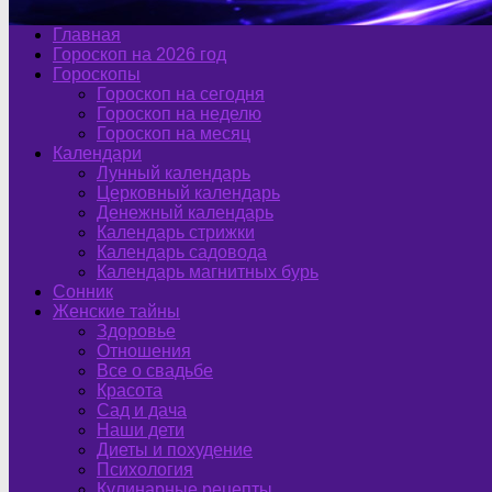
Главная
Гороскоп на 2026 год
Гороскопы
Гороскоп на сегодня
Гороскоп на неделю
Гороскоп на месяц
Календари
Лунный календарь
Церковный календарь
Денежный календарь
Календарь стрижки
Календарь садовода
Календарь магнитных бурь
Сонник
Женские тайны
Здоровье
Отношения
Все о свадьбе
Красота
Сад и дача
Наши дети
Диеты и похудение
Психология
Кулинарные рецепты