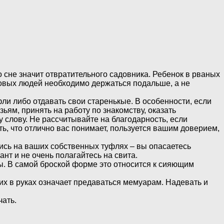
 сне значит отвратительного садовника. Ребенок в рваных
аковых людей необходимо держаться подальше, а не
ли либо отдавать свои старенькые. В особенности, если
ям, принять на работу по знакомству, оказать
 слову. Не рассчитывайте на благодарность, если
ть, что отлично вас понимает, пользуется вашим доверием,
сь на ваших собственных туфлях – вы опасаетесь
нт и не очень полагайтесь на свита.
ы. В самой броской форме это относится к сияющим
их в руках означает предаваться мемуарам. Надевать и
чать.