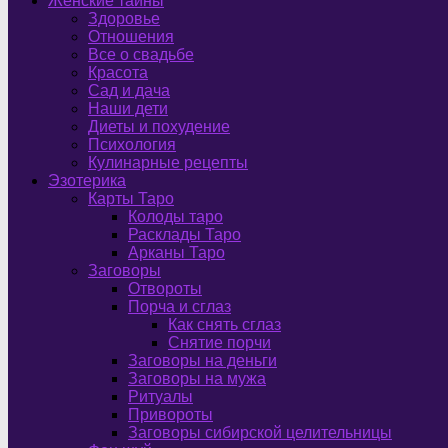
Женские тайны
Здоровье
Отношения
Все о свадьбе
Красота
Сад и дача
Наши дети
Диеты и похудение
Психология
Кулинарные рецепты
Эзотерика
Карты Таро
Колоды таро
Расклады Таро
Арканы Таро
Заговоры
Отвороты
Порча и сглаз
Как снять сглаз
Снятие порчи
Заговоры на деньги
Заговоры на мужа
Ритуалы
Привороты
Заговоры сибирской целительницы