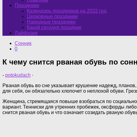
Праздники
Календарь праздников на 2022 год
Церковные праздники
Народные праздники
Какой сегодня праздник
Лайфхаки
Сонник
0
К чему снится рваная обувь по со
-
potokudach
·
Рваная обувь во сне указывает крушение надежд, планов,
для себя, он обязательно хлопочет о неплохой обуви. Гре
Женщина, стремящаяся повыше взобраться по социальной
вариант. Тенниски для утренних пробежек, оксфорды либо
снится рваная обувь и что означает созидать рваную обув