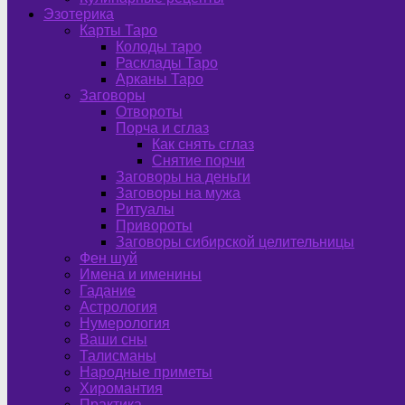
Эзотерика
Карты Таро
Колоды таро
Расклады Таро
Арканы Таро
Заговоры
Отвороты
Порча и сглаз
Как снять сглаз
Снятие порчи
Заговоры на деньги
Заговоры на мужа
Ритуалы
Привороты
Заговоры сибирской целительницы
Фен шуй
Имена и именины
Гадание
Астрология
Нумерология
Ваши сны
Талисманы
Народные приметы
Хиромантия
Практика