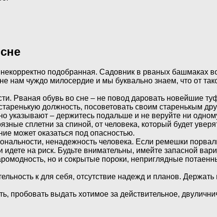
 сне
 некорректно подобранная. Садовник в рваных башмаках во
сне нам чуждо милосердие и мы буквально знаем, что от т
и. Рваная обувь во сне – не повод даровать новейшие туф
таренькую должность, посоветовать своим старенькым друзь
о указывают – держитесь подальше и не веруйте ни одному
язные сплетни за спиной, от человека, который будет уверя
ение может оказаться под опасностью.
нальности, ненадежность человека. Если ремешки порвали
идете на риск. Будьте внимательны, имейте запасной вариа
ромодность, но и сокрытые пороки, неприглядные потаенн
льность к для себя, отсутствие надежд и планов. Держать 
ть, пробовать выдать хотимое за действительное, двулични