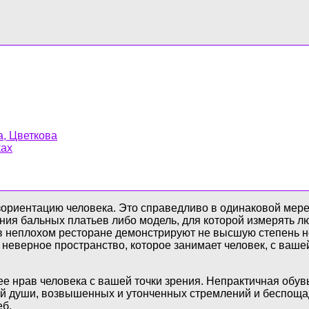
а, Цветкова
ках
ориентацию человека. Это справедливо в одинаковой мере 
ия бальных платьев либо модель, для которой измерять лю
в неплохом ресторане демонстрируют не высшую степень не
неверное пространство, которое занимает человек, с вашей 
нее нрав человека с вашей точки зрения. Непрактичная обув
вой души, возвышенных и утонченных стремлений и беспощ
еб.