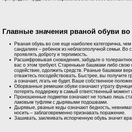
Главные значения рваной обуви во
Рваная обувь во сне еще наиболее категорична, чем
сандалиях – ребенок из неблагополучной семьи. Во 
проявлять доброту и терпимость.
Расшифровывая сновидения, забудьте о толерантност
вас о этом требуют. Старенькые башмаки либо свою с
содействие, одолжить средств. Рваные башмаки верн
отважтесь посодействовать. Быстрее, вы получите гр
а означает, лгать не будет. Ваше собственное полож
Оборванные ремешки обуви означают утрату функцио
потерять поддержку в самый ответственный момент и 
Проношенные подметки означают не только лишь ста
лаковым туфлям с дырявыми подошвами.
Дырявые, рваные кеды означают бедность, невнимате
носить – заблаговременно признавать поражение.
Зашивать, заклеивать испорченную обувь значит вра