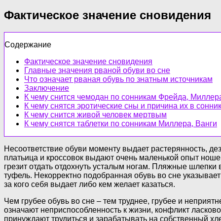
Фактическое значение сновидения
Содержание
Фактическое значение сновидения
Главные значения рваной обуви во сне
Что означает рваная обувь по знатным источникам
Заключение
К чему снится чемодан по сонникам Фрейда, Миллер
К чему снятся эротические сны и причина их в сонни
К чему снится живой человек мертвым
К чему снятся таблетки по сонникам Миллера, Ванги
Несоответствие обуви моменту выдает растерянность, дез
платьица и кроссовок выдают очень маленькой опыт ношен
грезит отдать отдохнуть усталым ногам. Пляжные шлепки 
туфель. Некорректно подобранная обувь во сне указывает 
за кого себя выдает либо кем желает казаться.
Чем грубее обувь во сне – тем труднее, грубее и неприят
означают неприспособленность к жизни, конфликт ласко
принуждают трудиться и зарабатывать на собственный хл