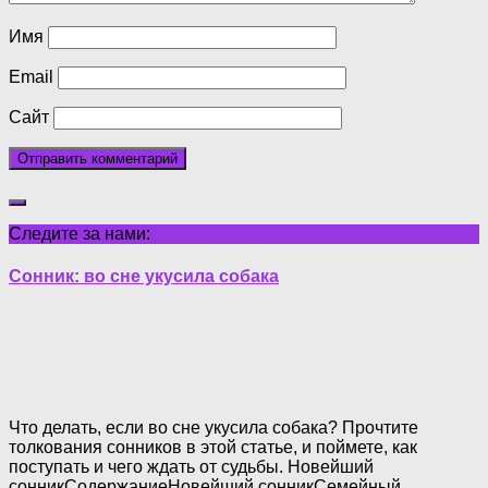
Имя
Email
Сайт
Следите за нами:
Сонник: во сне укусила собака
Что делать, если во сне укусила собака? Прочтите
толкования сонников в этой статье, и поймете, как
поступать и чего ждать от судьбы. Новейший
сонникСодержаниеНовейший сонникСемейный
…