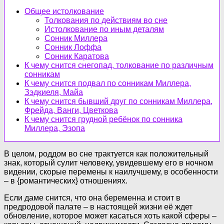
Общее истолкование
Толкования по действиям во сне
Истолкование по иным деталям
Сонник Миллера
Сонник Лоффа
Сонник Каратова
К чему снится снегопад, толкование по различным
сонникам
К чему снится подвал по сонникам Миллера,
Зэдкиеля, Майа
К чему снится бывший друг по сонникам Миллера,
Фрейда, Ванги, Цветкова
К чему снится грудной ребёнок по сонника
Миллера, Эзопа
В целом, роддом во сне трактуется как положительный
знак, который сулит человеку, увидевшему его в ночном
видении, скорые перемены к наилучшему, в особенности
– в {романтических} отношениях.
Если даме снится, что она беременна и стоит в
предродовой палате – в настоящей жизни её ждет
обновление, которое может касаться хоть какой сферы –