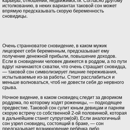
карьеры, отношений, недвижимости. Согласно другому
истолкованию, в неких вариантах таковой сон может
впрямую предсказывать скорую беременность
сновидицы.
Очень странноватое сновидение, в каком мужик
лицезреет себя беременным, предсказывает ему
получение денежной прибыли, повышение доходов.
Если в сновидении человек движется в роддом, а по пути
вдруг начинаются схватки, что очень стращает сновидца,
— таковой сон символизирует лишние переживания,
испытываемые из-за работы. Стоит расслабиться и
меньше волноваться, чтоб не довести себя до нервного
срыва.
Ночное видение, в каком сновидец следит за двориком
роддома, по которому ходят роженицы, — подходящее
предвестие. Таковой сон сулит юным девицам и парням
скорую встречу со собственной 2-ой половинкой, которая
в дальнейшем станет супругом(ой). Если аналогичный
сон узрел сновидец, состоящий в браке, — сон
предсказывает возникновение ребёнка либо