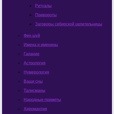
Ритуалы
Привороты
Заговоры сибирской целительницы
Фен шуй
Имена и именины
Гадание
Астрология
Нумерология
Ваши сны
Талисманы
Народные приметы
Хиромантия