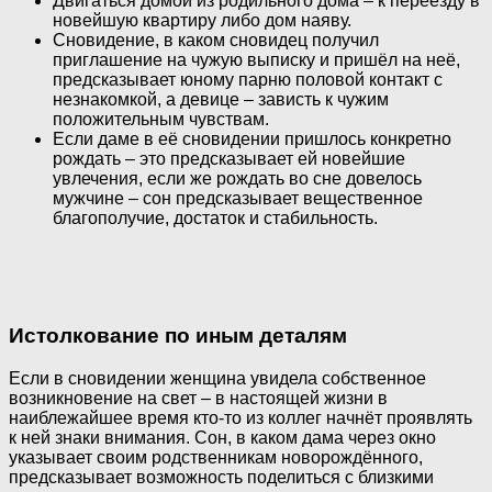
Двигаться домой из родильного дома – к переезду в
новейшую квартиру либо дом наяву.
Сновидение, в каком сновидец получил
приглашение на чужую выписку и пришёл на неё,
предсказывает юному парню половой контакт с
незнакомкой, а девице – зависть к чужим
положительным чувствам.
Если даме в её сновидении пришлось конкретно
рождать – это предсказывает ей новейшие
увлечения, если же рождать во сне довелось
мужчине – сон предсказывает вещественное
благополучие, достаток и стабильность.
Истолкование по иным деталям
Если в сновидении женщина увидела собственное
возникновение на свет – в настоящей жизни в
наиблежайшее время кто-то из коллег начнёт проявлять
к ней знаки внимания. Сон, в каком дама через окно
указывает своим родственникам новорождённого,
предсказывает возможность поделиться с близкими