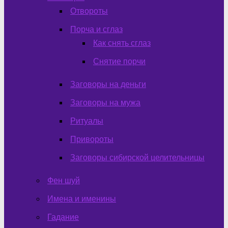
Отвороты
Порча и сглаз
Как снять сглаз
Снятие порчи
Заговоры на деньги
Заговоры на мужа
Ритуалы
Привороты
Заговоры сибирской целительницы
Фен шуй
Имена и именины
Гадание