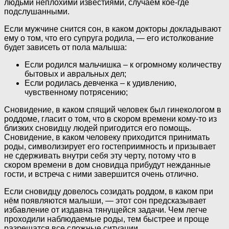
людьми неплохими известиями, случаем кое-где
подслушанными.
Если мужчине снится сон, в каком докторы докладывают
ему о том, что его супруга родила, — его истолкование
будет зависеть от пола малыша:
Если родился мальчишка – к огромному количеству
бытовых и авральных дел;
Если родилась девченка – к удивлению,
чувственному потрясению;
Сновидение, в каком спящий человек был гинекологом в
роддоме, гласит о том, что в скором времени кому-то из
близких сновидцу людей пригодится его помощь.
Сновидение, в каком человеку приходится принимать
роды, символизирует его гостеприимность и призывает
не сдерживать внутри себя эту черту, потому что в
скором времени в дом сновидца прибудут нежданные
гости, и встреча с ними завершится очень отлично.
Если сновидцу довелось созидать роддом, в каком при
нём появляются малыши, — этот сон предсказывает
избавление от издавна тянущейся задачи. Чем легче
проходили наблюдаемые роды, тем быстрее и проще
разрешатся все сложные ситуации.