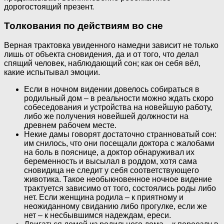
дорогостоящий презент.
Толкования по действиям во сне
Верная трактовка увиденного намедни зависит не только
лишь от объекта сновидения, да и от того, что делал
спящий человек, наблюдающий сон; как он себя вёл,
какие испытывал эмоции.
Если в ночном видении довелось собираться в
родильный дом – в реальности можно ждать скоро
собеседования и устройства на новейшую работу,
либо же получения новейшей должности на
древнем рабочем месте.
Некие дамы говорят достаточно странноватый сон:
им снилось, что они посещали доктора с жалобами
на боль в пояснице, а доктор обнаруживал их
беременность и высылал в роддом, хотя сама
сновидица не следит у себя соответствующего
животика. Такое необыкновенное ночное видение
трактуется зависимо от того, состоялись роды либо
нет. Если женщина родила – к приятному и
неожиданному свиданию либо прогулке, если же
нет – к несбывшимся надеждам, ереси.