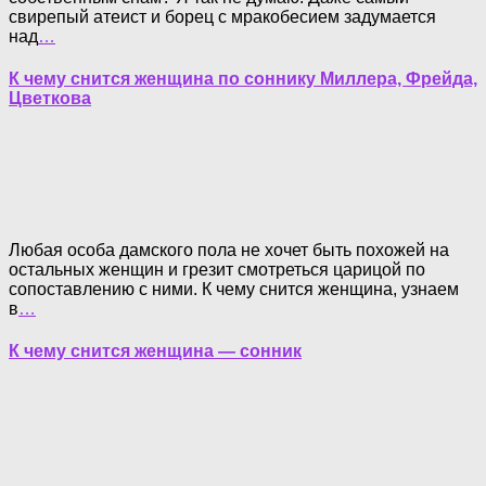
свирепый атеист и борец с мракобесием задумается
над
…
К чему снится женщина по соннику Миллера, Фрейда,
Цветкова
Любая особа дамского пола не хочет быть похожей на
остальных женщин и грезит смотреться царицой по
сопоставлению с ними. К чему снится женщина, узнаем
в
…
К чему снится женщина — сонник