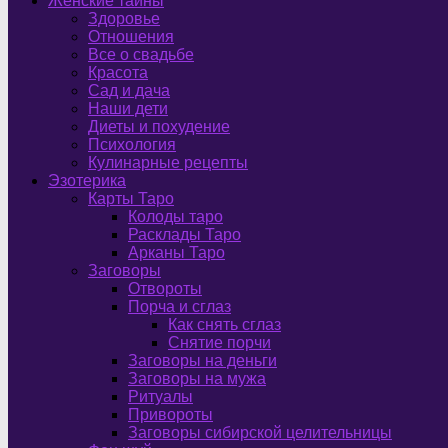
Женские тайны
Здоровье
Отношения
Все о свадьбе
Красота
Сад и дача
Наши дети
Диеты и похудение
Психология
Кулинарные рецепты
Эзотерика
Карты Таро
Колоды таро
Расклады Таро
Арканы Таро
Заговоры
Отвороты
Порча и сглаз
Как снять сглаз
Снятие порчи
Заговоры на деньги
Заговоры на мужа
Ритуалы
Привороты
Заговоры сибирской целительницы