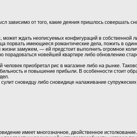
л зависимо от того, какие деяния пришлось совершать снов
с, может ждать неописуемых конфигураций в собственной л
дца порвать имеющиеся романтические дела, пожить в один
ей жизни замужем, — ей предстоит выполнить огромное кол
но порадоваться новейшей квартире либо обновлению стар
й человек приобретал рис в магазине либо на рынке. Тако
бильность и повышение прибыли. В особенности стоит обр
дел.
о сулит сновидцу либо сновидице налаживание супружеских
видение имеет многозначное, двойственное истолкование. 