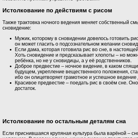
Истолкование по действиям с рисом
Также трактовка ночного ведения меняет собственный смыс
сновидение:
Мужик, которому в сновидении довелось готовить ри
он может гласить о подсознательном желании снови
Если дама, которая готовила рис во сне, в настоящ
Хоть сновидение и предсказывает хлопоты – но мож
ребёнка, но не у сновидицы, а у её родственников.
Доброе предвестие – ночное видение, в каком спящи
будущем, укрепление вещественного положения, ста
ибо он олицетворяет грамотное и успешное ведение 
Красивое предвестие – поедать рис в своём сне. Он
достаток.
Истолкование по остальным деталям сна
Если приснившаяся крупяная культура была варёной – сно