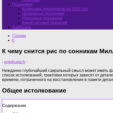
Праздники
Календарь праздников на 2022 год
Церковные праздники
Народные праздники
Какой сегодня праздник
Лайфхаки
Сонник
0
К чему снится рис по сонникам Мил
-
potokudach
·
Нежданно глубочайший сакральный смысл может иметь фак
список истолкований, трактовки которых зависят от детал
времени, потраченного на восстановление в памяти дета
Общее истолкование
Содержание