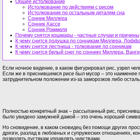
Общее истолкование
Истолкование по действиям с рисом
Истолкование по остальным деталям сна
Сонник Миллера
Сонник Хассе
Сонник Роммеля
Почему снятся кошмары - частные случаи и причины
К чему снится подушка по сонникам Миллера, Лоффа
К чему снится лестница - толкование по сонникам
К чему снится белый снег по соннику Миллера, Ванг
Если ночное видение, в каком фигурировал рис, узрел че
Если же в приснившемся рисе был мусор – это наименее п
затруднительном положении из-за заморозков либо остал
Полностью конкретный знак – рассыпанный рис, приснивш
было увидено замужней дамой – это очень хороший символ
Но сновидение, в каком сновидец без помощи других прос
дрязги, разлад в любовных и супружеских отношениях, ко
позволять пустякам управлять чувствами.