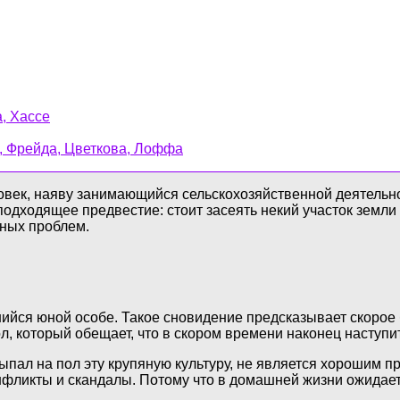
, Хассе
и, Фрейда, Цветкова, Лоффа
ловек, наяву занимающийся сельскохозяйственной деятельн
одходящее предвестие: стоит засеять некий участок земли 
ьных проблем.
ийся юной особе. Такое сновидение предсказывает скорое 
, который обещает, что в скором времени наконец наступи
ыпал на пол эту крупяную культуру, не является хорошим 
нфликты и скандалы. Потому что в домашней жизни ожидает