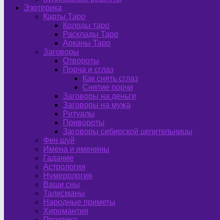
Эзотерика
Карты Таро
Колоды таро
Расклады Таро
Арканы Таро
Заговоры
Отвороты
Порча и сглаз
Как снять сглаз
Снятие порчи
Заговоры на деньги
Заговоры на мужа
Ритуалы
Привороты
Заговоры сибирской целительницы
Фен шуй
Имена и именины
Гадание
Астрология
Нумерология
Ваши сны
Талисманы
Народные приметы
Хиромантия
Практика