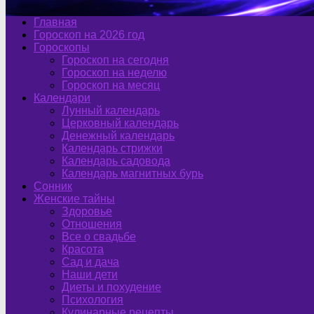
Главная
Гороскоп на 2026 год
Гороскопы
Гороскоп на сегодня
Гороскоп на неделю
Гороскоп на месяц
Календари
Лунный календарь
Церковный календарь
Денежный календарь
Календарь стрижки
Календарь садовода
Календарь магнитных бурь
Сонник
Женские тайны
Здоровье
Отношения
Все о свадьбе
Красота
Сад и дача
Наши дети
Диеты и похудение
Психология
Кулинарные рецепты