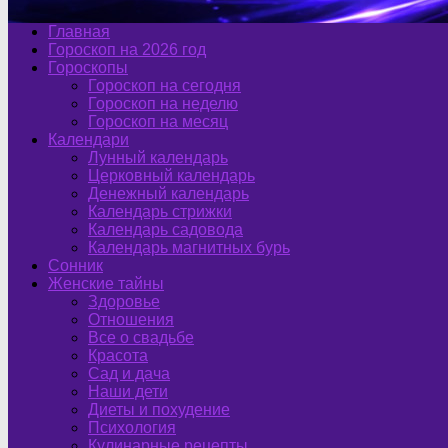
Главная
Гороскоп на 2026 год
Гороскопы
Гороскоп на сегодня
Гороскоп на неделю
Гороскоп на месяц
Календари
Лунный календарь
Церковный календарь
Денежный календарь
Календарь стрижки
Календарь садовода
Календарь магнитных бурь
Сонник
Женские тайны
Здоровье
Отношения
Все о свадьбе
Красота
Сад и дача
Наши дети
Диеты и похудение
Психология
Кулинарные рецепты