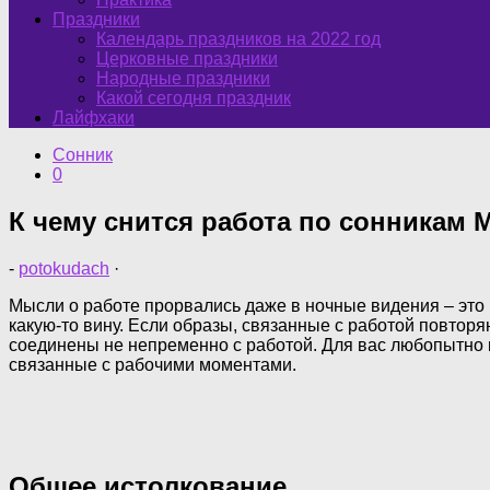
Праздники
Календарь праздников на 2022 год
Церковные праздники
Народные праздники
Какой сегодня праздник
Лайфхаки
Сонник
0
К чему снится работа по сонникам М
-
potokudach
·
Мысли о работе прорвались даже в ночные видения – это гл
какую-то вину. Если образы, связанные с работой повторя
соединены не непременно с работой. Для вас любопытно к
связанные с рабочими моментами.
Общее истолкование