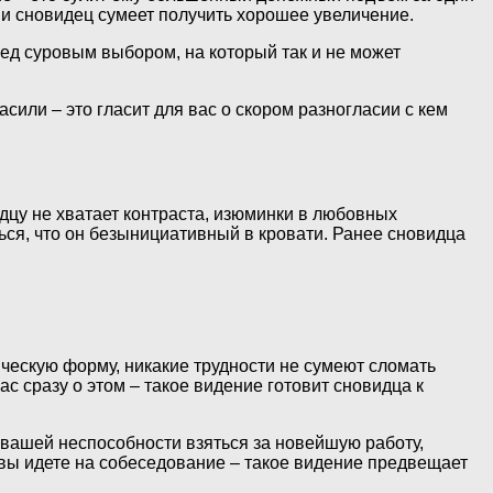
 и сновидец сумеет получить хорошее увеличение.
ред суровым выбором, на который так и не может
сили – это гласит для вас о скором разногласии с кем
идцу не хватает контраста, изюминки в любовных
ься, что он безынициативный в кровати. Ранее сновидца
ческую форму, никакие трудности не сумеют сломать
с сразу о этом – такое видение готовит сновидца к
о вашей неспособности взяться за новейшую работу,
и вы идете на собеседование – такое видение предвещает