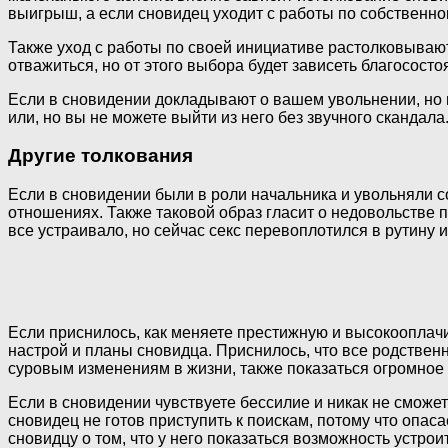
выигрыш, а если сновидец уходит с работы по собственн
Также уход с работы по своей инициативе растолковывают 
отважиться, но от этого выбора будет зависеть благососто
Если в сновидении докладывают о вашем увольнении, но вс
или, но вы не можете выйти из него без звучного скандала
Другие толкования
Если в сновидении были в роли начальника и увольняли с
отношениях. Также таковой образ гласит о недовольстве 
все устраивало, но сейчас секс перевоплотился в рутину 
Если приснилось, как меняете престижную и высокооплачи
настрой и планы сновидца. Приснилось, что все родственн
суровым изменениям в жизни, также показаться огромное 
Если в сновидении чувствуете бессилие и никак не сможе
сновидец не готов приступить к поискам, потому что опас
сновидцу о том, что у него показаться возможность устро