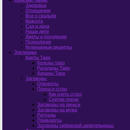
Женские тайны
Здоровье
Отношения
Все о свадьбе
Красота
Сад и дача
Наши дети
Диеты и похудение
Психология
Кулинарные рецепты
Эзотерика
Карты Таро
Колоды таро
Расклады Таро
Арканы Таро
Заговоры
Отвороты
Порча и сглаз
Как снять сглаз
Снятие порчи
Заговоры на деньги
Заговоры на мужа
Ритуалы
Привороты
Заговоры сибирской целительницы