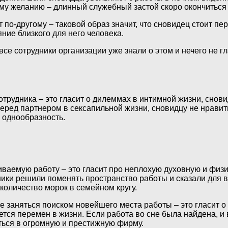
ому желанию – длинный служебный застой скоро окончиться
по-другому – таковой образ значит, что сновидец стоит пе
яние близкого для него человека.
е сотрудники организации уже знали о этом и нечего не гла
.
отрудника – это гласит о дилеммах в интимной жизни, снов
перед партнером в сексапильной жизни, сновидцу не нравит
и однообразность.
ваемую работу – это гласит про неплохую духовную и физи
ики решили поменять пространство работы и сказали для ва
количество морок в семейном кругу.
те заняться поиском новейшего места работы – это гласит 
ается перемен в жизни. Если работа во сне была найдена, 
иться в огромную и престижную фирму.