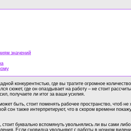
аниям значений
ра
ному
щадной конкурентнстью, где вы тратите огромное количество
я сюжет, где он опаздывает на работу – не стоит рассчиты
ил, получаете ли итог за ваши усилия.
ожет быть, стоит поменять рабочее пространство, чтоб не ж
овой сон также интерпретируют, что в скором времени пока
стоит буквально вспомянуть увольнялись ли вы сами либо 
идения. Если сновидца увольняют с работы в ночном виден