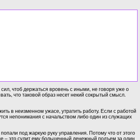
 сил, чтоб держаться вровень с иными, не говоря уже о
вать, что таковой образ несет некий сокрытый смысл.
ить в неизменном ужасе, утратить работу. Если с работой
жутся непонимания с начальством либо один из служащих
попали под жаркую руку управления. Потому что от этого
ие – это сулит ему большенный денежный подъем за один