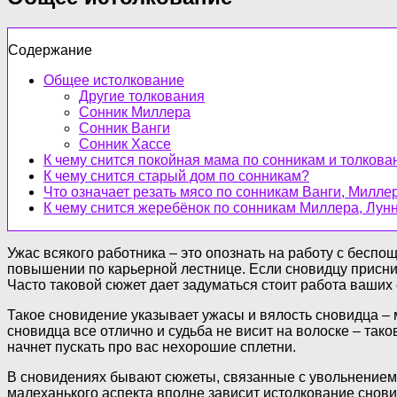
Содержание
Общее истолкование
Другие толкования
Сонник Миллера
Сонник Ванги
Сонник Хассе
К чему снится покойная мама по сонникам и толков
К чему снится старый дом по сонникам?
Что означает резать мясо по сонникам Ванги, Милле
К чему снится жеребёнок по сонникам Миллера, Лун
Ужас всякого работника – это опознать на работу с беспо
повышении по карьерной лестнице. Если сновидцу приснилс
Часто таковой сюжет дает задуматься стоит работа ваших с
Такое сновидение указывает ужасы и вялость сновидца – м
сновидца все отлично и судьба не висит на волоске – так
начнет пускать про вас нехорошие сплетни.
В сновидениях бывают сюжеты, связанные с увольнением, 
малеханького аспекта вполне зависит истолкование снов