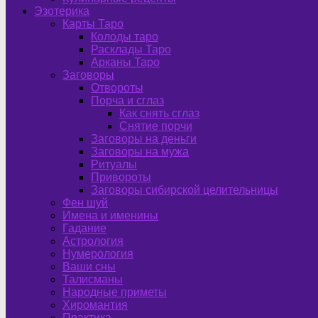
Эзотерика
Карты Таро
Колоды таро
Расклады Таро
Арканы Таро
Заговоры
Отвороты
Порча и сглаз
Как снять сглаз
Снятие порчи
Заговоры на деньги
Заговоры на мужа
Ритуалы
Привороты
Заговоры сибирской целительницы
Фен шуй
Имена и именины
Гадание
Астрология
Нумерология
Ваши сны
Талисманы
Народные приметы
Хиромантия
Практика