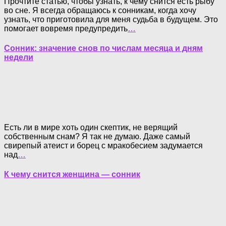
Прочтите статью, чтобы узнать, к чему снится есть рыбу
во сне. Я всегда обращаюсь к сонникам, когда хочу
узнать, что приготовила для меня судьба в будущем. Это
помогает вовремя предупредить
…
Сонник: значение снов по числам месяца и дням
недели
Есть ли в мире хоть один скептик, не верящий
собственным снам? Я так не думаю. Даже самый
свирепый атеист и борец с мракобесием задумается
над
…
К чему снится женщина — сонник