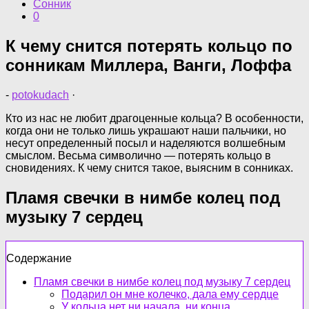
Сонник
0
К чему снится потерять кольцо по
сонникам Миллера, Ванги, Лоффа
-
potokudach
·
Кто из нас не любит драгоценные кольца? В особенности,
когда они не только лишь украшают наши пальчики, но
несут определенный посыл и наделяются волшебным
смыслом. Весьма символично — потерять кольцо в
сновидениях. К чему снится такое, выясним в сонниках.
Пламя свечки в нимбе колец под
музыку 7 сердец
Содержание
Пламя свечки в нимбе колец под музыку 7 сердец
Подарил он мне колечко, дала ему сердце
У кольца нет ни начала, ни конца