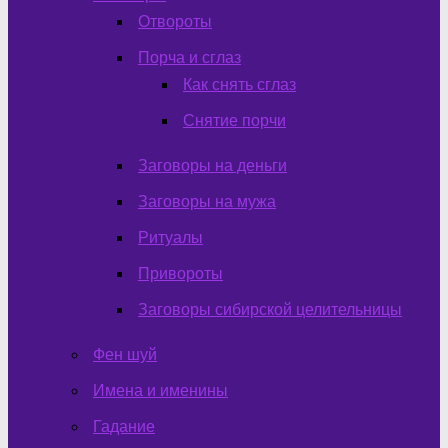
Отвороты
Порча и сглаз
Как снять сглаз
Снятие порчи
Заговоры на деньги
Заговоры на мужа
Ритуалы
Привороты
Заговоры сибирской целительницы
Фен шуй
Имена и именины
Гадание