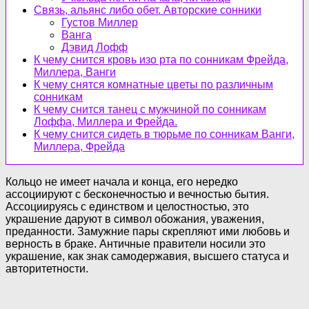
Связь, альянс либо обет. Авторские сонники
Густов Миллер
Ванга
Дэвид Лофф
К чему снится кровь изо рта по сонникам Фрейда,
Миллера, Ванги
К чему снятся комнатные цветы по различным
сонникам
К чему снится танец с мужчиной по сонникам
Лоффа, Миллера и Фрейда.
К чему снится сидеть в тюрьме по сонникам Ванги,
Миллера, Фрейда
Кольцо не имеет начала и конца, его нередко
ассоциируют с бесконечностью и вечностью бытия.
Ассоциируясь с единством и целостностью, это
украшение даруют в символ обожания, уважения,
преданности. Замужние пары скрепляют ими любовь и
верность в браке. Античные правители носили это
украшение, как знак самодержавия, высшего статуса и
авторитетности.