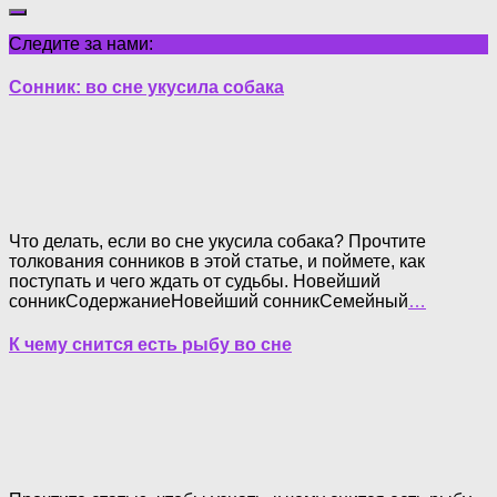
Следите за нами:
Сонник: во сне укусила собака
Что делать, если во сне укусила собака? Прочтите
толкования сонников в этой статье, и поймете, как
поступать и чего ждать от судьбы. Новейший
сонникСодержаниеНовейший сонникСемейный
…
К чему снится есть рыбу во сне