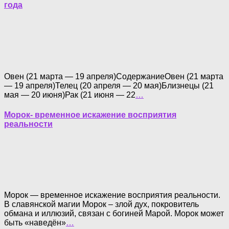
года
Овен (21 марта — 19 апреля)СодержаниеОвен (21 марта
— 19 апреля)Телец (20 апреля — 20 мая)Близнецы (21
мая — 20 июня)Рак (21 июня — 22
…
Морок- временное искажение восприятия
реальности
Морок — временное искажение восприятия реальности.
В славянской магии Морок – злой дух, покровитель
обмана и иллюзий, связан с богиней Марой. Морок может
быть «наведён»
…