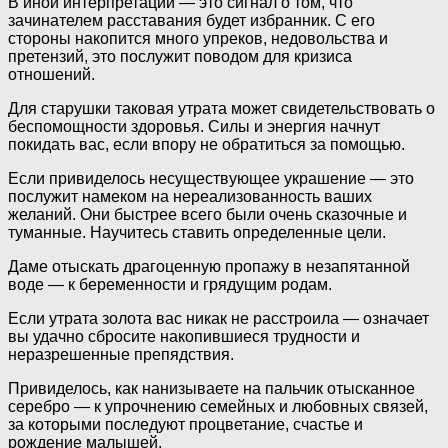
В иной интерпретации — это сигнал о том, что
зачинателем расставания будет избранник. С его
стороны накопится много упреков, недовольства и
претензий, это послужит поводом для кризиса
отношений.
Для старушки таковая утрата может свидетельствовать о
беспомощности здоровья. Силы и энергия начнут
покидать вас, если впору не обратиться за помощью.
Если привиделось несуществующее украшение — это
послужит намеком на нереализованность ваших
желаний. Они быстрее всего были очень сказочные и
туманные. Научитесь ставить определенные цели.
Даме отыскать драгоценную пропажу в незапятанной
воде — к беременности и грядущим родам.
Если утрата золота вас никак не расстроила — означает
вы удачно сбросите накопившиеся трудности и
неразрешенные препядствия.
Привиделось, как нанизываете на пальчик отысканное
серебро — к упрочнению семейных и любовных связей,
за которыми последуют процветание, счастье и
рождение малышей.