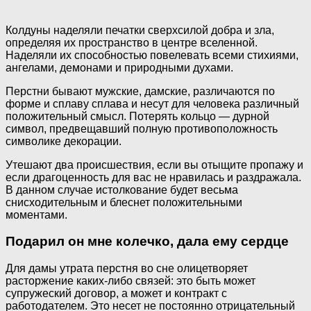
Колдуны наделяли печатки сверхсилой добра и зла,
определяя их пространство в центре вселенной.
Наделяли их способностью повелевать всеми стихиями,
ангелами, демонами и природными духами.
Перстни бывают мужские, дамские, различаются по
форме и сплаву сплава и несут для человека различный
положительный смысл. Потерять кольцо — дурной
символ, предвещавший полную противоположность
символике декорации.
Утешают два происшествия, если вы отыщите пропажу и
если драгоценность для вас не нравилась и раздражала.
В данном случае истолкование будет весьма
снисходительным и блеснет положительными
моментами.
Подарил он мне колечко, дала ему сердце
Для дамы утрата перстня во сне олицетворяет
расторжение каких-либо связей: это быть может
супружеский договор, а может и контракт с
работодателем. Это несет не постоянно отрицательный