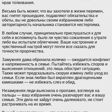
нрав толкования.
Весьма быть может, что вы захотели в жизни перемен,
вас гнетет прошедшее, подавляют обязательства и
обеты, вы не довольны своим избранником либо
авторитарность начальника становится нестерпима.
В любом случае, принципиально прислушаться к для
себя и вспомянуть было ли чувство сожаления о утрате
либо вы испытали облегчение. Ваше настроение и
чувственный настрой могут почти все сказать для
точности пророчества.
Замужняя дама обронила колечко — ожидается конфликт
и напряженность в семье. Пытайтесь избежать споров и
выяснения отношений, это лишь обострит ситуацию.
Также может предсказывать скорую измену либо уход из
семьи. Если знак любви был вкраплен драгоценными
камешками — не избежать слез и обид.
Незамужняя леди выяснила о пропаже, взглянув на
пальцы — ваш избранник очень разочарует вас и вашу
семью. Эти дела не зайдут очень далековато, не стоит
растрачивать на их время.