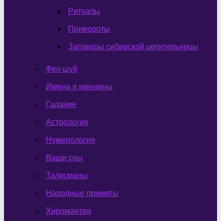
Ритуалы
Привороты
Заговоры сибирской целительницы
Фен шуй
Имена и именины
Гадание
Астрология
Нумерология
Ваши сны
Талисманы
Народные приметы
Хиромантия