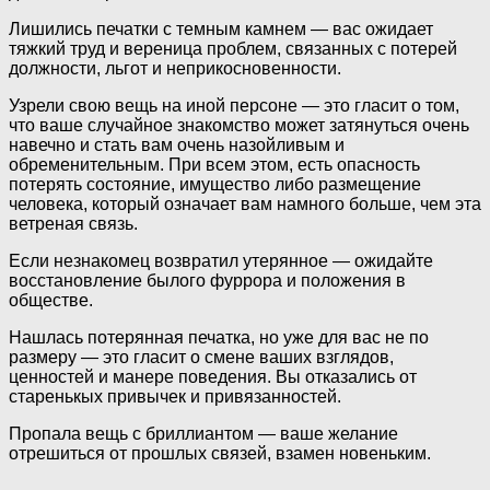
Лишились печатки с темным камнем — вас ожидает
тяжкий труд и вереница проблем, связанных с потерей
должности, льгот и неприкосновенности.
Узрели свою вещь на иной персоне — это гласит о том,
что ваше случайное знакомство может затянуться очень
навечно и стать вам очень назойливым и
обременительным. При всем этом, есть опасность
потерять состояние, имущество либо размещение
человека, который означает вам намного больше, чем эта
ветреная связь.
Если незнакомец возвратил утерянное — ожидайте
восстановление былого фуррора и положения в
обществе.
Нашлась потерянная печатка, но уже для вас не по
размеру — это гласит о смене ваших взглядов,
ценностей и манере поведения. Вы отказались от
старенькых привычек и привязанностей.
Пропала вещь с бриллиантом — ваше желание
отрешиться от прошлых связей, взамен новеньким.