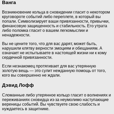
Ванга
Возникновение кольца в сновидении гласит о некотором
круговороте событий либо переплете, в который вы
попали. Символизирует ваши привязанности, привычки,
финансовую защищенность и стабильность. Его утрата
либо поломка гласит о вашем легкомыслии и
ненадежности.
Вы не цените того, что для вас дарят, может быть,
нарушили клятву верности эмоциям и обещаниям. А
означает не испытываете в настоящей жизни ни к кому
сердечной привязанности.
Если незнакомец протягивает для вас утерянную
золотую вещь — это сулит нежданную помощь от того,
кого вы совершенно не ждали.
Дэвид Лофф
Сломанные либо утерянное кольцо гласит о волнениях и
переживаниях сновидца из-за неумолимо наступающие
вереницы событий. Вы чувствуете свою слабость и
нуждаетесь в защитнике.