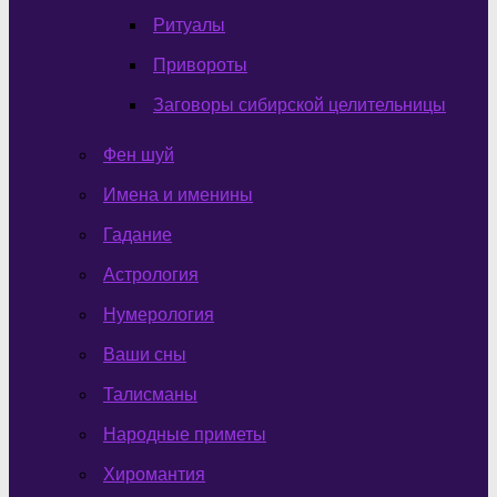
Ритуалы
Привороты
Заговоры сибирской целительницы
Фен шуй
Имена и именины
Гадание
Астрология
Нумерология
Ваши сны
Талисманы
Народные приметы
Хиромантия