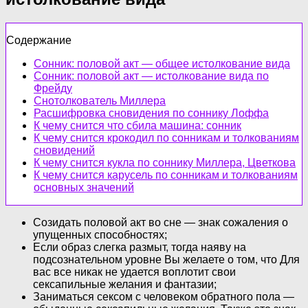
Содержание
Сонник: половой акт — общее истолкование вида
Сонник: половой акт — истолкование вида по
Фрейду
Снотолкователь Миллера
Расшифровка сновидения по соннику Лоффа
К чему снится что сбила машина: сонник
К чему снится крокодил по сонникам и толкованиям
сновидений
К чему снится кукла по соннику Миллера, Цветкова
К чему снится карусель по сонникам и толкованиям
основных значений
Созидать половой акт во сне — знак сожаления о
упущенных способностях;
Если образ слегка размыт, тогда наяву на
подсознательном уровне Вы желаете о том, что Для
вас все никак не удается воплотит свои
сексапильные желания и фантазии;
Заниматься сексом с человеком обратного пола —