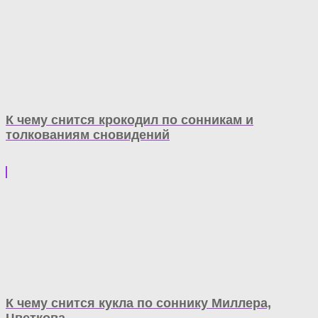
К чему снится крокодил по сонникам и
толкованиям сновидений
К чему снится кукла по соннику Миллера,