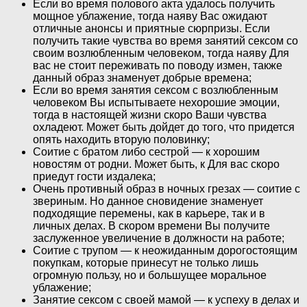
Если во время полового акта удалось получить
мощное ублажение, тогда наяву Вас ожидают
отличные анонсы и приятные сюрпризы. Если
получить такие чувства во время занятий сексом со
своим возлюбленным человеком, тогда наяву Для
вас не стоит переживать по поводу измен, также
данный образ знаменует добрые времена;
Если во время занятия сексом с возлюбленным
человеком Вы испытываете нехорошие эмоции,
тогда в настоящей жизни скоро Ваши чувства
охладеют. Может быть дойдет до того, что придется
опять находить вторую половинку;
Соитие с братом либо сестрой — к хорошим
новостям от родни. Может быть, к Для вас скоро
приедут гости издалека;
Очень противный образ в ночных грезах — соитие с
звериным. Но данное сновидение знаменует
подходящие перемены, как в карьере, так и в
личных делах. В скором времени Вы получите
заслуженное увеличение в должности на работе;
Соитие с трупом — к неожиданным дорогостоящим
покупкам, которые принесут не только лишь
огромную пользу, но и большущее моральное
ублажение;
Занятие сексом с своей мамой — к успеху в делах и