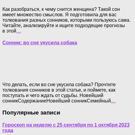
Как разобраться, к чему снится женщина? Такой сон
имеет множество смыслов. Я подготовила для вас
толкования разных сонников, которыми пользуюсь сама.
Читайте, анализируйте и ищите подходящие прогнозы
в этой
…
Сонник: во сне укусила собака
Что делать, если во сне укусила собака? Прочтите
толкования сонников в этой статье, и поймете, как
поступать и чего ждать от судьбы. Новейший
сонникСодержаниеНовейший сонникСемейный
…
Популярные записи
Гороскоп на неделю с 25 сентября по 1 октября 2023
года