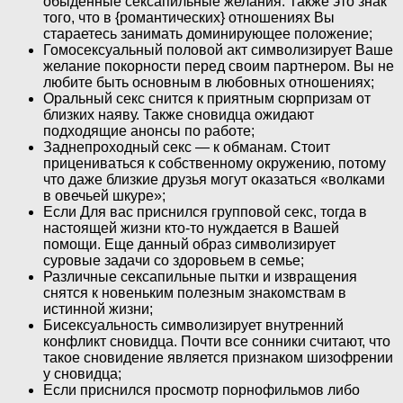
обыденные сексапильные желания. Также это знак
того, что в {романтических} отношениях Вы
стараетесь занимать доминирующее положение;
Гомосексуальный половой акт символизирует Ваше
желание покорности перед своим партнером. Вы не
любите быть основным в любовных отношениях;
Оральный секс снится к приятным сюрпризам от
близких наяву. Также сновидца ожидают
подходящие анонсы по работе;
Заднепроходный секс — к обманам. Стоит
прицениваться к собственному окружению, потому
что даже близкие друзья могут оказаться «волками
в овечьей шкуре»;
Если Для вас приснился групповой секс, тогда в
настоящей жизни кто-то нуждается в Вашей
помощи. Еще данный образ символизирует
суровые задачи со здоровьем в семье;
Различные сексапильные пытки и извращения
снятся к новеньким полезным знакомствам в
истинной жизни;
Бисексуальность символизирует внутренний
конфликт сновидца. Почти все сонники считают, что
такое сновидение является признаком шизофрении
у сновидца;
Если приснился просмотр порнофильмов либо