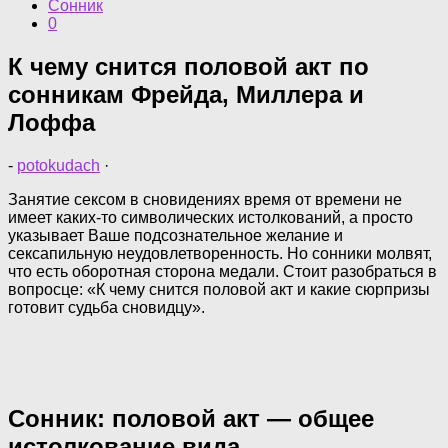
Сонник
0
К чему снится половой акт по
сонникам Фрейда, Миллера и
Лоффа
-
potokudach
·
Занятие сексом в сновидениях время от времени не
имеет каких-то символических истолкований, а просто
указывает Ваше подсознательное желание и
сексапильную неудовлетворенность. Но сонники молвят,
что есть оборотная сторона медали. Стоит разобраться в
вопросце: «К чему снится половой акт и какие сюрпризы
готовит судьба сновидцу».
Сонник: половой акт — общее
истолкование вида