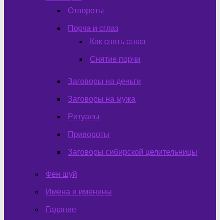
Отвороты
Порча и сглаз
Как снять сглаз
Снятие порчи
Заговоры на деньги
Заговоры на мужа
Ритуалы
Привороты
Заговоры сибирской целительницы
Фен шуй
Имена и именины
Гадание