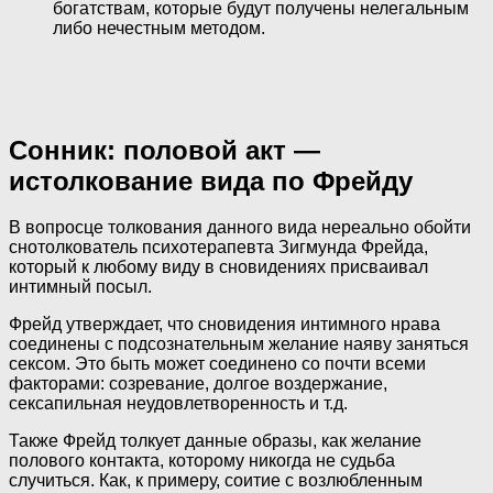
богатствам, которые будут получены нелегальным
либо нечестным методом.
Сонник: половой акт —
истолкование вида по Фрейду
В вопросце толкования данного вида нереально обойти
снотолкователь психотерапевта Зигмунда Фрейда,
который к любому виду в сновидениях присваивал
интимный посыл.
Фрейд утверждает, что сновидения интимного нрава
соединены с подсознательным желание наяву заняться
сексом. Это быть может соединено со почти всеми
факторами: созревание, долгое воздержание,
сексапильная неудовлетворенность и т.д.
Также Фрейд толкует данные образы, как желание
полового контакта, которому никогда не судьба
случиться. Как, к примеру, соитие с возлюбленным