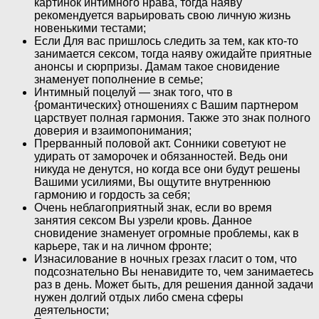
картинок интимного нрава, тогда наяву
рекомендуется варьировать свою личную жизнь
новенькими тестами;
Если Для вас пришлось следить за тем, как кто-то
занимается сексом, тогда наяву ожидайте приятные
анонсы и сюрпризы. Дамам такое сновидение
знаменует пополнение в семье;
Интимный поцелуй — знак того, что в
{романтических} отношениях с Вашим партнером
царствует полная гармония. Также это знак полного
доверия и взаимопонимания;
Прерванный половой акт. Сонники советуют не
удирать от заморочек и обязанностей. Ведь они
никуда не денутся, но когда все они будут решены
Вашими усилиями, Вы ощутите внутреннюю
гармонию и гордость за себя;
Очень неблагоприятный знак, если во время
занятия сексом Вы узрели кровь. Данное
сновидение знаменует огромные проблемы, как в
карьере, так и на личном фронте;
Изнасилование в ночных грезах гласит о том, что
подсознательно Вы ненавидите то, чем занимаетесь
раз в день. Может быть, для решения данной задачи
нужен долгий отдых либо смена сферы
деятельности;