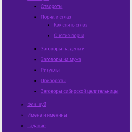
Отвороты
Порча и сглаз
Как снять сглаз
Снятие порчи
Заговоры на деньги
Заговоры на мужа
Ритуалы
Привороты
Заговоры сибирской целительницы
Фен шуй
Имена и именины
Гадание