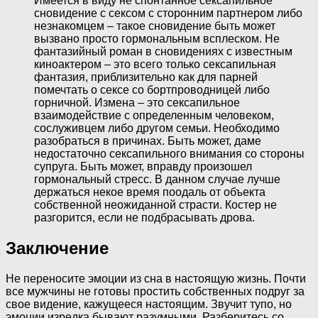
Имеется в виду не спонтанное сексапильное
сновидение с сексом с сторонним партнером либо
незнакомцем – такое сновидение быть может
вызвано просто гормональным всплеском. Не
фантазийный роман в сновидениях с известным
киноактером – это всего только сексапильная
фантазия, приблизительно как для парней
помечтать о сексе со бортпроводницей либо
горничной. Измена – это сексапильное
взаимодействие с определенным человеком,
сослуживцем либо другом семьи. Необходимо
разобраться в причинах. Быть может, даме
недостаточно сексапильного внимания со стороны
супруга. Быть может, вправду произошел
гормональный стресс. В данном случае лучше
держаться некое время поодаль от объекта
собственной неожиданной страсти. Костер не
разгорится, если не подбрасывать дрова.
Заключение
Не переносите эмоции из сна в настоящую жизнь. Почти
все мужчины не готовы простить собственных подруг за
свое видение, кажущееся настоящим. Звучит тупо, но
эмоции изредка бывают разумными. Разберитесь со