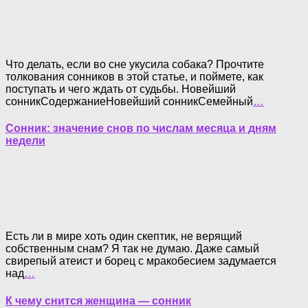
Что делать, если во сне укусила собака? Прочтите
толкования сонников в этой статье, и поймете, как
поступать и чего ждать от судьбы. Новейший
сонникСодержаниеНовейший сонникСемейный
…
Сонник: значение снов по числам месяца и дням
недели
Есть ли в мире хоть один скептик, не верящий
собственным снам? Я так не думаю. Даже самый
свирепый атеист и борец с мракобесием задумается
над
…
К чему снится женщина — сонник