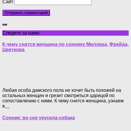
Сайт
Следите за нами:
К чему снится женщина по соннику Миллера, Фрейда,
Цветкова
Любая особа дамского пола не хочет быть похожей на
остальных женщин и грезит смотреться царицой по
сопоставлению с ними. К чему снится женщина, узнаем
в
…
Сонник: во сне укусила собака