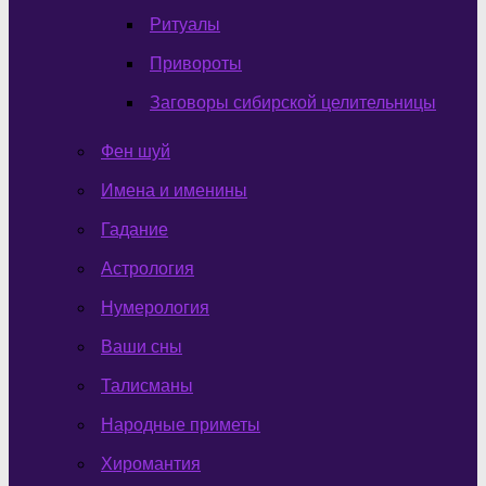
Ритуалы
Привороты
Заговоры сибирской целительницы
Фен шуй
Имена и именины
Гадание
Астрология
Нумерология
Ваши сны
Талисманы
Народные приметы
Хиромантия