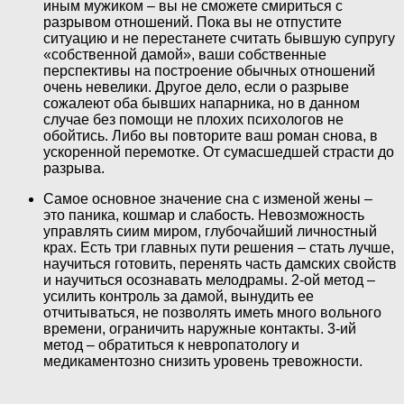
иным мужиком – вы не сможете смириться с
разрывом отношений. Пока вы не отпустите
ситуацию и не перестанете считать бывшую супругу
«собственной дамой», ваши собственные
перспективы на построение обычных отношений
очень невелики. Другое дело, если о разрыве
сожалеют оба бывших напарника, но в данном
случае без помощи не плохих психологов не
обойтись. Либо вы повторите ваш роман снова, в
ускоренной перемотке. От сумасшедшей страсти до
разрыва.
Самое основное значение сна с изменой жены –
это паника, кошмар и слабость. Невозможность
управлять сиим миром, глубочайший личностный
крах. Есть три главных пути решения – стать лучше,
научиться готовить, перенять часть дамских свойств
и научиться осознавать мелодрамы. 2-ой метод –
усилить контроль за дамой, вынудить ее
отчитываться, не позволять иметь много вольного
времени, ограничить наружные контакты. 3-ий
метод – обратиться к невропатологу и
медикаментозно снизить уровень тревожности.