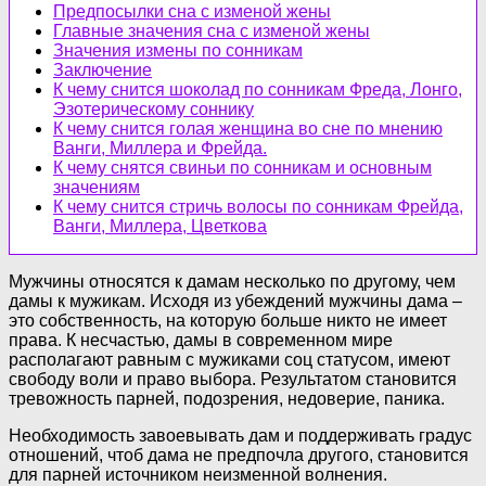
Предпосылки сна с изменой жены
Главные значения сна с изменой жены
Значения измены по сонникам
Заключение
К чему снится шоколад по сонникам Фреда, Лонго,
Эзотерическому соннику
К чему снится голая женщина во сне по мнению
Ванги, Миллера и Фрейда.
К чему снятся свиньи по сонникам и основным
значениям
К чему снится стричь волосы по сонникам Фрейда,
Ванги, Миллера, Цветкова
Мужчины относятся к дамам несколько по другому, чем
дамы к мужикам. Исходя из убеждений мужчины дама –
это собственность, на которую больше никто не имеет
права. К несчастью, дамы в современном мире
располагают равным с мужиками соц статусом, имеют
свободу воли и право выбора. Результатом становится
тревожность парней, подозрения, недоверие, паника.
Необходимость завоевывать дам и поддерживать градус
отношений, чтоб дама не предпочла другого, становится
для парней источником неизменной волнения.