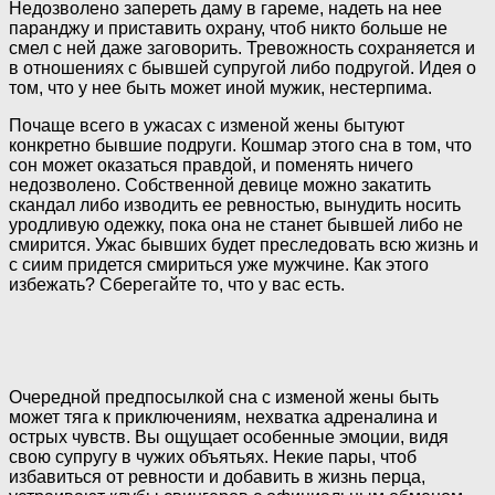
Недозволено запереть даму в гареме, надеть на нее
паранджу и приставить охрану, чтоб никто больше не
смел с ней даже заговорить. Тревожность сохраняется и
в отношениях с бывшей супругой либо подругой. Идея о
том, что у нее быть может иной мужик, нестерпима.
Почаще всего в ужасах с изменой жены бытуют
конкретно бывшие подруги. Кошмар этого сна в том, что
сон может оказаться правдой, и поменять ничего
недозволено. Собственной девице можно закатить
скандал либо изводить ее ревностью, вынудить носить
уродливую одежку, пока она не станет бывшей либо не
смирится. Ужас бывших будет преследовать всю жизнь и
с сиим придется смириться уже мужчине. Как этого
избежать? Сберегайте то, что у вас есть.
Очередной предпосылкой сна с изменой жены быть
может тяга к приключениям, нехватка адреналина и
острых чувств. Вы ощущает особенные эмоции, видя
свою супругу в чужих объятьях. Некие пары, чтоб
избавиться от ревности и добавить в жизнь перца,