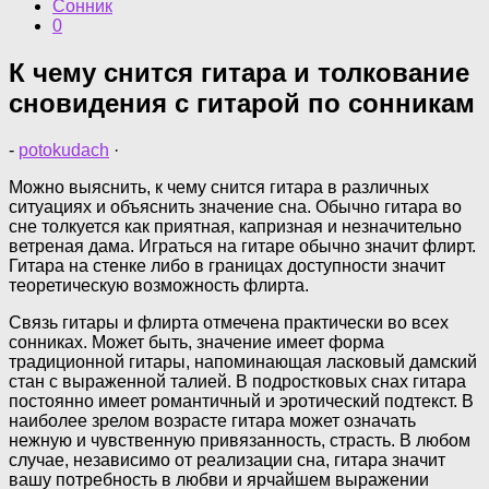
Сонник
0
К чему снится гитара и толкование
сновидения с гитарой по сонникам
-
potokudach
·
Можно выяснить, к чему снится гитара в различных
ситуациях и объяснить значение сна. Обычно гитара во
сне толкуется как приятная, капризная и незначительно
ветреная дама. Играться на гитаре обычно значит флирт.
Гитара на стенке либо в границах доступности значит
теоретическую возможность флирта.
Связь гитары и флирта отмечена практически во всех
сонниках. Может быть, значение имеет форма
традиционной гитары, напоминающая ласковый дамский
стан с выраженной талией. В подростковых снах гитара
постоянно имеет романтичный и эротический подтекст. В
наиболее зрелом возрасте гитара может означать
нежную и чувственную привязанность, страсть. В любом
случае, независимо от реализации сна, гитара значит
вашу потребность в любви и ярчайшем выражении