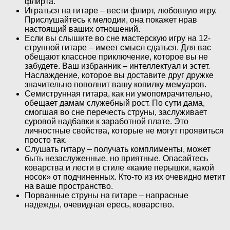
флирта.
Играться на гитаре – вести флирт, любовную игру.
Прислушайтесь к мелодии, она покажет нрав
настоящий ваших отношений.
Если вы слышите во сне мастерскую игру на 12-
струнной гитаре – имеет смысл сдаться. Для вас
обещают классное приключение, которое вы не
забудете. Ваш избранник – интеллектуал и эстет.
Наслаждение, которое вы доставите друг дружке
значительно пополнит вашу копилку мемуаров.
Семиструнная гитара, как ни умопомрачительно,
обещает дамам служебный рост. По сути дама,
смогшая во сне перечесть струны, заслуживает
суровой надбавки к заработной плате. Это
личностные свойства, которые не могут проявиться
просто так.
Слушать гитару – получать комплименты, может
быть незаслуженные, но приятные. Опасайтесь
коварства и лести в стиле «какие перышки, какой
носок» от подчиненных. Кто-то из их очевидно метит
на ваше пространство.
Порванные струны на гитаре – напрасные
надежды, очевидная ересь, коварство.