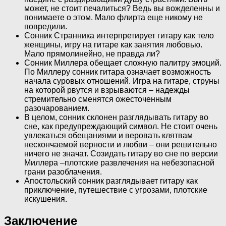
может, не стоит печалиться? Ведь вы вожделенны и
понимаете о этом. Мало флирта еще никому не
повредили.
Сонник Странника интерпретирует гитару как тело
женщины, игру на гитаре как занятия любовью.
Мало прямолинейно, не правда ли?
Сонник Миллера обещает сложную палитру эмоций.
По Миллеру сонник гитара означает возможность
начала суровых отношений. Игра на гитаре, струны
на которой рвутся и взрываются – надежды
стремительно сменятся ожесточенным
разочарованием.
В целом, сонник склонен разглядывать гитару во
сне, как предупреждающий символ. Не стоит очень
увлекаться обещаниями и веровать клятвам
нескончаемой верности и любви – они решительно
ничего не значат. Созидать гитару во сне по версии
Миллера –плотские развлечения на небезопасной
грани разоблачения.
Апостольский сонник разглядывает гитару как
приключение, путешествие с угрозами, плотские
искушения.
Заключение