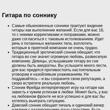
Гитара по соннику
Самые обыкновенные сонники трактуют видение
гитары как выполнение желаний. Если для вас 16,
то с некими коррективами и поправками, можно
даже согласиться с таковым истолкованием. Идет
речь о потаенных желаниях тела, воплотить
которые в приятной компании не очень трудно.
Традиционный эротический сонник обещает, что
гитара во сне значит огромную любовь, развеселую
компанию. Девицы, услышавшие гитару во сне
должны быть аккуратны. Вы услышите много лести,
для вас придется противостоять настоятельным
уговорам и назойливым ухаживаниям. Не
поддавайтесь – и вы сохраните свою репутацию, а
скоро встретите реальную любовь.
Сонник Фрейда интерпретирует игру на гитаре как
зависть к чужим успехам в любви. Может быть, у вас
на любовном фронте не все успешно и для вас бы
хотелось выиграть ситуацию.
Дамский сонник обещает печаль и одинокий вечер
наедине с раздирающими душу страстями. Быть