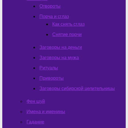
Отвороты
Порча и сглаз
Как снять сглаз
Снятие порчи
Заговоры на деньги
Заговоры на мужа
Ритуалы
Привороты
Заговоры сибирской целительницы
Фен шуй
Имена и именины
Гадание