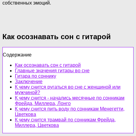
собственных эмоций.
Как осознавать сон с гитарой
Содержание
Как осознавать сон с гитарой
Главные значения гитары во сне
Гитара по соннику
Заключение
К чему снится ругаться во сне с женщиной или
мужчиной?
К чему снится - начались месячные по сонникам
Фрейда, Миллера, Лонго
К чему снится пить воду по сонникам Менегетти,
Цветкова
К чему снится трамвай по сонникам Фрейда,
Миллера, Цветкова