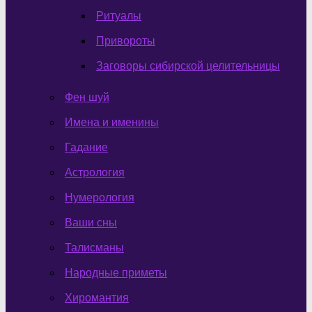
Ритуалы
Привороты
Заговоры сибирской целительницы
Фен шуй
Имена и именины
Гадание
Астрология
Нумерология
Ваши сны
Талисманы
Народные приметы
Хиромантия