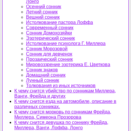
Лонго
Осенний сонник
Летний сонник
Вешний сонник
Истолкование пастора Лоффа
Современный сонник
Сонник Домохозяйки
Эзотерический сонник
Истолкование психолога Г. Миллера
Сонник Морозовой
Сонник для девченок
Прозаический сонник
Мировоззрение эзотерика Е. Цветкова
Сонник знаков
Домашний сонник
Лунный сонник
Толкования из иных источников
К чему снится убийство по сонникам Миллера,
Ванги, Фрейда и других
К чему снится езда на автомобиле, описание в
различных сонниках.
К чему снится морковь по сонникам Фрейда,
Миллера, Симеона Прозорова
К чему снится девушка по соннику Фрейда,
Миллера, Ванги, Лоффа, Лонго