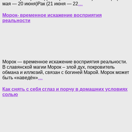
мая — 20 июня)Рак (21 июня — 22
…
Морок- временное искажение восприятия
реальности
Морок — временное искажение восприятия реальности.
В славянской магии Морок – злой дух, покровитель
обмана и иллюзий, связан с богиней Марой. Морок может
быть «наведён»
…
Как снять с себя сглаз и порчу в домашних условиях
солью