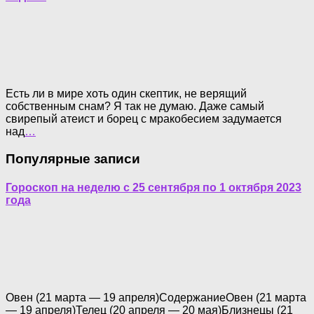
Есть ли в мире хоть один скептик, не верящий
собственным снам? Я так не думаю. Даже самый
свирепый атеист и борец с мракобесием задумается
над
…
Популярные записи
Гороскоп на неделю с 25 сентября по 1 октября 2023
года
Овен (21 марта — 19 апреля)СодержаниеОвен (21 марта
— 19 апреля)Телец (20 апреля — 20 мая)Близнецы (21