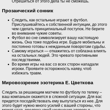
Отрешиться от этого дела ты не сможешь.
Прозаический сонник
Следить, как остальные играют в футбол.
Прислушивайтесь к собственной интуиции, до этого
чем сделать принципиальный поступок. Не берите
во внимание чужие советы.
Футбол во сне символизирует вашу настоящую
жизнь. Она тоже подобна игре. Будьте мобильны и
постоянно готовы к нежданным поворотам судьбы.
Самому играться — откажитесь от соблазна влиять
на остальных людей. Это чревато противными
последствиями.
Во время игры на вас со всех сторон нападали
игроки. Проявите осторожность наяву, чтоб
избежать травм.
Мировоззрение эзотерика Е. Цветкова
Следить за решающим матчем по футболу по телеку –
ваш компаньон окажется в сложной ситуации. Для вас
придется посодействовать ему выпутаться из нее. Для
этого будет нужно много усилий с вашей стороны, что
может стать предпосылкой ухудшения здоровья.