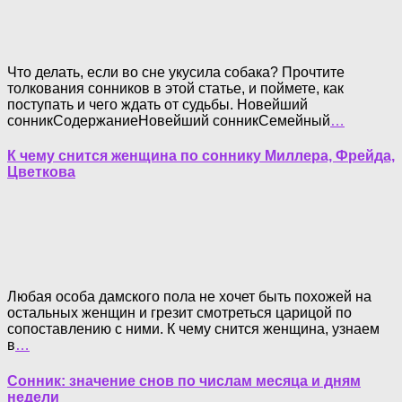
Что делать, если во сне укусила собака? Прочтите
толкования сонников в этой статье, и поймете, как
поступать и чего ждать от судьбы. Новейший
сонникСодержаниеНовейший сонникСемейный
…
К чему снится женщина по соннику Миллера, Фрейда,
Цветкова
Любая особа дамского пола не хочет быть похожей на
остальных женщин и грезит смотреться царицой по
сопоставлению с ними. К чему снится женщина, узнаем
в
…
Сонник: значение снов по числам месяца и дням
недели