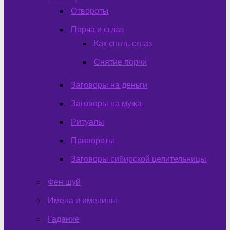
Отвороты
Порча и сглаз
Как снять сглаз
Снятие порчи
Заговоры на деньги
Заговоры на мужа
Ритуалы
Привороты
Заговоры сибирской целительницы
Фен шуй
Имена и именины
Гадание