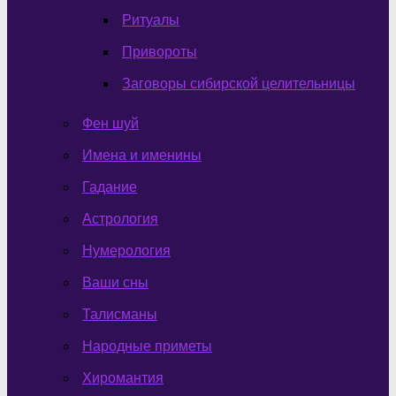
Ритуалы
Привороты
Заговоры сибирской целительницы
Фен шуй
Имена и именины
Гадание
Астрология
Нумерология
Ваши сны
Талисманы
Народные приметы
Хиромантия