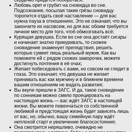
Любовь орет и грубит на сновидца во сне.
Подсознание, посылая такие грёзы сновидцу
торопится отдать своё наставление — для вас
нужна пауза в отношениях. Это не означает, что вы
закончите их насовсем, но для вас обоим требуется
личное место для того, чтоб обмозговать всё;
Курящая девушка. Если во сне она достаёт сигары
и начинает знатно прикуривать, то схожее
сновидение знаменует препядствия, решить
которые сумеет лишь реальный мужик. Как вы
поможете ей с рядом схожих заморочек, можете
достигнуть почтения в её очах;
Желает побеседовать с вами, но совсем не глядит в
глаза. Это означает, что девушка не желает
принимать вас как мужчину и в ближнем времени
вашим отношениям не видать развития;
Вы вкупе пришли в ЗАГС. И да, такое сновидение
по сонникам можно смело проецировать на
настоящую жизнь — вас ждёт ЗАГС в настоящей
жизни. Вы можете повенчаться со собственной
любимой и предстоящая жизнь будет зависеть лишь
от вас, но, обычно, вашу семейную пару ждёт
неплохой старт и увеличение благосостояния;
Она смотрится неряшливо, очевидно не