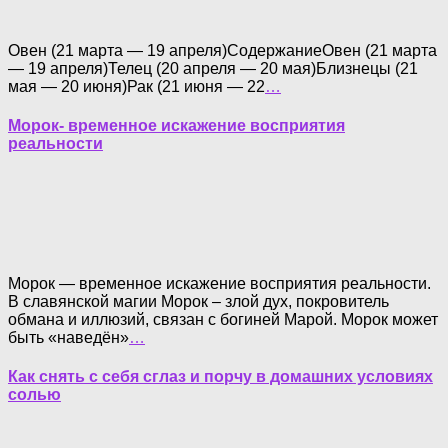
Овен (21 марта — 19 апреля)СодержаниеОвен (21 марта
— 19 апреля)Телец (20 апреля — 20 мая)Близнецы (21
мая — 20 июня)Рак (21 июня — 22
…
Морок- временное искажение восприятия
реальности
Морок — временное искажение восприятия реальности.
В славянской магии Морок – злой дух, покровитель
обмана и иллюзий, связан с богиней Марой. Морок может
быть «наведён»
…
Как снять с себя сглаз и порчу в домашних условиях
солью