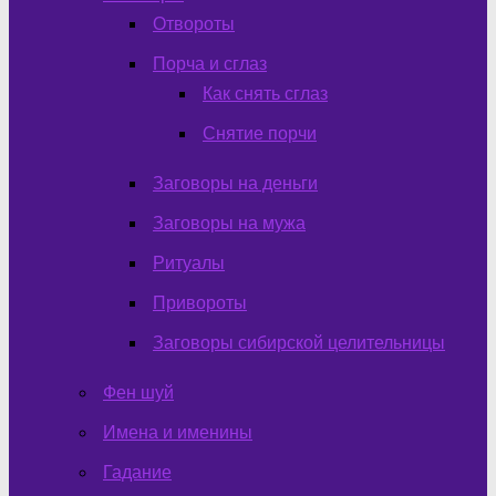
Отвороты
Порча и сглаз
Как снять сглаз
Снятие порчи
Заговоры на деньги
Заговоры на мужа
Ритуалы
Привороты
Заговоры сибирской целительницы
Фен шуй
Имена и именины
Гадание