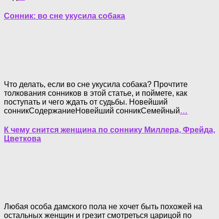
Сонник: во сне укусила собака
Что делать, если во сне укусила собака? Прочтите
толкования сонников в этой статье, и поймете, как
поступать и чего ждать от судьбы. Новейший
сонникСодержаниеНовейший сонникСемейный
…
К чему снится женщина по соннику Миллера, Фрейда,
Цветкова
Любая особа дамского пола не хочет быть похожей на
остальных женщин и грезит смотреться царицой по