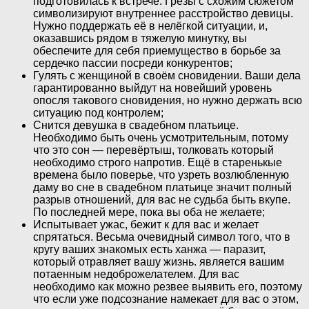
подготовилась к встрече. Грёзы с схожим сюжетом
символизируют внутреннее расстройство девицы.
Нужно поддержать её в нелёгкой ситуации, и,
оказавшись рядом в тяжелую минутку, вы
обеспечите для себя приемущество в борьбе за
сердечко пассии посреди конкурентов;
Гулять с женщиной в своём сновидении. Ваши дела
гарантированно выйдут на новейший уровень
опосля такового сновидения, но нужно держать всю
ситуацию под контролем;
Снится девушка в свадебном платьице.
Необходимо быть очень усмотрительным, потому
что это сон — перевёртыш, толковать который
необходимо строго напротив. Ещё в старенькые
времена было поверье, что узреть возлюбленную
даму во сне в свадебном платьице значит полный
разрыв отношений, для вас не судьба быть вкупе.
По последней мере, пока вы оба не желаете;
Испытывает ужас, бежит к для вас и желает
спрятаться. Весьма очевидный символ того, что в
кругу ваших знакомых есть ханжа — паразит,
который отравляет вашу жизнь. является вашим
потаенным недоброжелателем. Для вас
необходимо как можно резвее выявить его, поэтому
что если уже подсознание намекает для вас о этом,