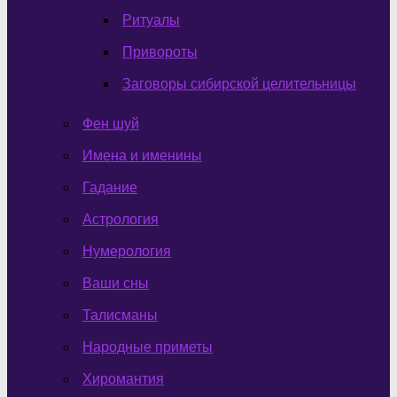
Ритуалы
Привороты
Заговоры сибирской целительницы
Фен шуй
Имена и именины
Гадание
Астрология
Нумерология
Ваши сны
Талисманы
Народные приметы
Хиромантия