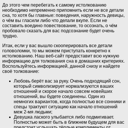
До этого чем перебегать к самому истолкованию
необходимо непременно припомнить если не все детали
сна, то хотя бы главные: поведения, наружность девицы,
о чём вы гласили либо что делали вкупе. Если не
составить воедино повествование, то осознать, о чём
пробовало сказать для вас подсознание будет очень
трудно.
Итак, если у вас вышло скооперировать все детали
головоломки, то мы можем приступать конкретно к
истолкованию. Наш веб-сайт предоставит всю нужную
информацию для толкования сна в домашних критериях.
Воспользуйтесь информацией, данной снизу и найдете
своё толкование:
Любовь берёт вас за руку. Очень подходящий сон,
который символизирует нормализуются ваших
отношений и скорое начало совсем новейших
отношений, вы будете соединены. Один из
немногих вариантов, когда полностью все сонники и
спецы трактуют ситуацию как начало отношений
меж 2-мя людьми;
Девушка лаского улыбается либо подмигивает.
Полностью может быть в ближнем будущем для вас
предстоит услышать тёплые комплименты от