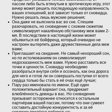
пассии либо быть втянутым в эротическую игру, этот
вечер может решить последующую направленность
ваших отношений, всё зависит только от сновидца.
Нужно решать лишь мужские решения;
Она даже не выяснила вас во сне. Спешим
разочаровать, но сновидение с схожим сюжетом
символизирует накалённую обстановку меж вами 2-
мя. В последствии в настоящей жизни может
объявиться её бойфренд, который очевидно не
настроен вытерпеть даже дружественные дела меж
вами;
Приглашает на свидание. Не самый нехороший сон,
но по истолкованиям он символизирует
недосказанность меж вами. Нужно расставить все
точки и ценности. Сновидцу необходимо
разобраться внутри себя и осознать, как она дорога
для него и готов ли он совершать поступки от всего
сердца только бы стать в её очах ещё лучше;
Пару раз именовала по имени. Ещё один
положительный вариант сна, предрекает
влюблённость девицы в вас. Но сновидение
призывает осторожнее относится к остальным
партнёрам вашей пассии, потому что они сумеют
составить достойную конкурентнсть и за её
сердечко придётся побороться;