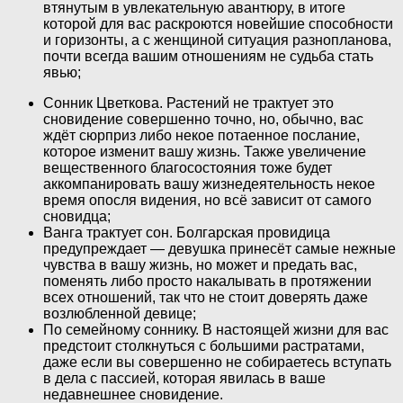
втянутым в увлекательную авантюру, в итоге
которой для вас раскроются новейшие способности
и горизонты, а с женщиной ситуация разнопланова,
почти всегда вашим отношениям не судьба стать
явью;
Сонник Цветкова. Растений не трактует это
сновидение совершенно точно, но, обычно, вас
ждёт сюрприз либо некое потаенное послание,
которое изменит вашу жизнь. Также увеличение
вещественного благосостояния тоже будет
аккомпанировать вашу жизнедеятельность некое
время опосля видения, но всё зависит от самого
сновидца;
Ванга трактует сон. Болгарская провидица
предупреждает — девушка принесёт самые нежные
чувства в вашу жизнь, но может и предать вас,
поменять либо просто накалывать в протяжении
всех отношений, так что не стоит доверять даже
возлюбленной девице;
По семейному соннику. В настоящей жизни для вас
предстоит столкнуться с большими растратами,
даже если вы совершенно не собираетесь вступать
в дела с пассией, которая явилась в ваше
недавнешнее сновидение.