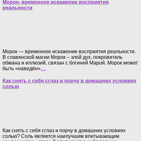
Морок- временное искажение восприятия
реальности
Морок — временное искажение восприятия реальности.
В славянской магии Морок – злой дух, покровитель
обмана и иллюзий, связан с богиней Марой. Морок может
быть «наведён»
…
Как снять с себя сглаз и порчу в домашних условиях
солью
Как снять с себя сглаз и порчу в домашних условиях
солью? Соль является наилучшим впитывающим