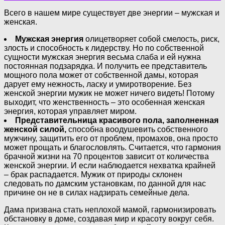
Всего в нашем мире существует две энергии – мужская и
женская.
Мужская энергия
олицетворяет собой смелость, риск,
злость и способность к лидерству. Но по собственной
сущности мужская энергия весьма слаба и ей нужна
постоянная подзарядка. И получить ее представитель
мощного пола может от собственной дамы, которая
дарует ему нежность, ласку и умиротворение. Без
женской энергии мужик не может ничего видеть! Потому
выходит, что женственность – это особенная женская
энергия, которая управляет миром.
Представительница красивого пола, заполненная
женской силой,
способна воодушевить собственного
мужчину, защитить его от проблем, промахов, она просто
может прощать и благословлять. Считается, что гармония
брачной жизни на 70 процентов зависит от количества
женской энергии. И если наблюдается нехватка крайней
– брак распадается. Мужик от природы склонен
следовать по дамским установкам, по данной для нас
причине он не в силах надзирать семейные дела.
Дама призвана стать неплохой мамой, гармонизировать
обстановку в доме, создавая мир и красоту вокруг себя.