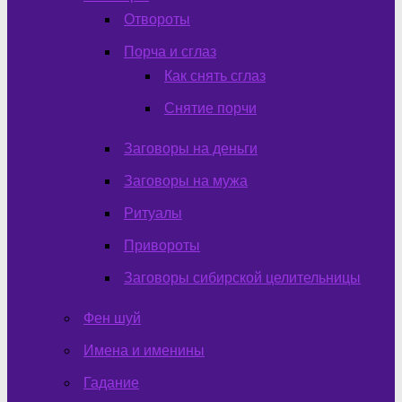
Отвороты
Порча и сглаз
Как снять сглаз
Снятие порчи
Заговоры на деньги
Заговоры на мужа
Ритуалы
Привороты
Заговоры сибирской целительницы
Фен шуй
Имена и именины
Гадание