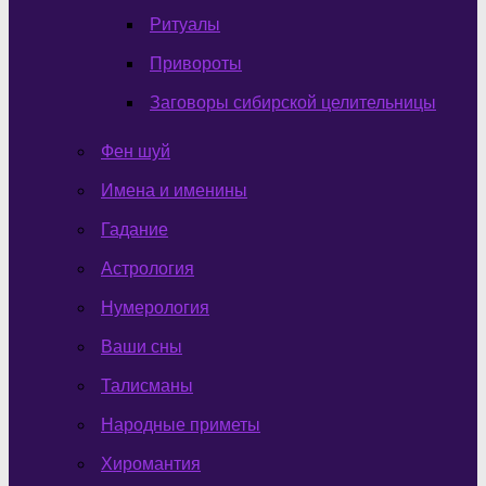
Ритуалы
Привороты
Заговоры сибирской целительницы
Фен шуй
Имена и именины
Гадание
Астрология
Нумерология
Ваши сны
Талисманы
Народные приметы
Хиромантия