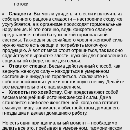
потоки.
Сладости.
Вы могли увидеть, что если исключить из
собственного рациона сладости – настроение сходу же
усугубляется, а в организме происходят гормональные
нарушения. И это логично, ведь конкретно сладкое
представляет собой базу женской гормональной
системы. Также для высочайшего уровня женской силы
нужно часто есть овощи и потреблять молочную
продукцию. А вот от мяса стоит отрешиться, так как оно
содействует выработке злости, нужной для проявления в
социальной сфере, но не для семьи.
Отказ от спешки.
Весьма действенный способ, как
вернуть женскую силу – находиться в умеренном
состоянии и никуда не торопиться. Исключите из
собственной жизни суете и постоянную спешку. Делайте
все медлительно и с наслаждением.
Хлопоты по хозяйству.
Они представляют собой
весьма мощнейший источник женской силы. Дама
становится наиболее женственной, когда она готовит
смачную пищу, занимается обустройством домашнего
гнездышка и делает домашнюю работу.
Но есть один принципиальный момент – необходимо
делать все это, пребывая в умеренном, гармоническом