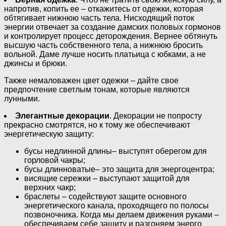
напротив, копить ее – откажитесь от одежки, которая
обтягивает нижнюю часть тела. Нисходящий поток
энергии отвечает за создание дамских половых гормонов
и контролирует процесс деторождения. Вернее обтянуть
высшую часть собственного тела, а нижнюю бросить
вольной. Даме лучше носить платьица с юбками, а не
джинсы и брюки.
Также немаловажен цвет одежки – дайте свое
предпочтение светлым тонам, которые являются
лунными.
Элегантные декорации
. Декорации не попросту
прекрасно смотрятся, но к тому же обеспечивают
энергетическую защиту:
бусы недлинной длины– выступят оберегом для
горловой чакры;
бусы длинноватые– это защита для энергоцентра;
висящие сережки – выступают защитой для
верхних чакр;
браслеты – содействуют защите основного
энергетического канала, проходящего по полосы
позвоночника. Когда мы делаем движения руками –
обеспечиваем себе защиту и разгоняем энерго