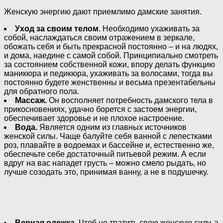
Женскую энергию дают приемлимо дамские занятия.
Уход за своим телом
. Необходимо ухаживать за
собой, наслаждаться своим отражением в зеркале,
обожать себя и быть прекрасной постоянно – и на людях,
и дома, наедине с самой собой. Принципиально смотреть
за состоянием собственной кожи, впору делать функцию
маникюра и педикюра, ухаживать за волосами, тогда вы
постоянно будете женственны и весьма презентабельны
для обратного пола.
Массаж.
Он восполняет потребность дамского тела в
прикосновениях, удачно борется с застоем энергии,
обеспечивает здоровье и не плохое настроение.
Вода.
Является одним из главных источников
женской силы. Чаще балуйте себя ванной с лепестками
роз, плавайте в водоемах и бассейне и, естественно же,
обеспечьте себе достаточный питьевой режим. А если
вдруг на вас нападет грусть – можно смело рыдать, но
лучше созодать это, принимая ванну, а не в подушечку.
Верная одежка
. Чтоб не тратить свою женскую силу, а