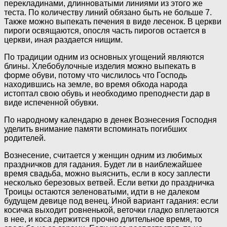
перекладинами, длинноватыми линиями из этого же
теста. По количеству линий обязано быть не больше 7.
Также можно выпекать печения в виде лесенок. В церкви
пироги освящаются, опосля часть пирогов остается в
церкви, иная раздается нищим.
По традиции одним из основных угощений являются
блины. Хлебобулочные изделия можно выпекать в
форме обуви, потому что числилось что Господь
находившись на земле, во время обхода народа
истоптал свою обувь и необходимо преподнести дар в
виде испеченной обувки.
По народному календарю в денек Вознесения Господня
уделить внимание памяти вспоминать погибших
родителей.
Вознесение, считается у женщин одним из любимых
праздничков для гадания. Будет ли в наиблежайшее
время свадьба, можно выяснить, если в косу заплести
несколько березовых ветвей. Если ветки до праздничка
Троицы остаются зеленоватыми, идти в не далеком
будущем девице под венец. Иной вариант гадания: если
косичка выходит ровненькой, веточки гладко вплетаются
в нее, и коса держится прочно длительное время, то