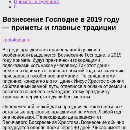
Приметы и суеверия
0
Вознесение Господне в 2019 году
— приметы и главные традиции
-
potokudach
·
В среде праздничков православной церкви в
особенности выделяется Вознесение Господне, в 2019
году приметы будут практически говорящими
подсказками хоть какому человеку. Так этот денек
является одним из основных событий года, их значению
присваивают особенное внимание. По священному
писанию, конкретно в этот денек Иисус Христос окончил
собственный земной путь, отделился в облаке от земли и
вознесся на небеса. Благодаря этому праздничку
христиане веруют, что души бессмертны.
Определенной четкой даты праздничек, как и почти все
остальные церковные празднички не имеет. Любой год
она новенькая. Переходящая дата зависит от
Величавого Воскресения Христова. Вознесение обычно
празднуется опосля пасхи через 40 дней. Число имеет не