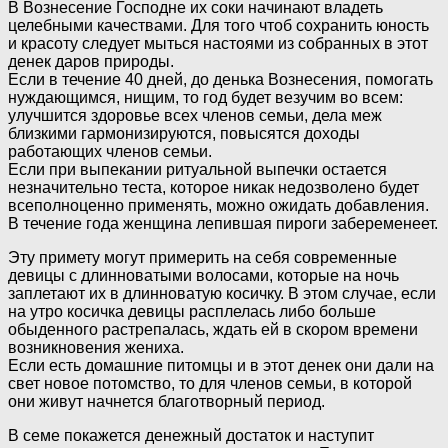
В Вознесение Господне их соки начинают владеть
целебными качествами. Для того чтоб сохранить юность
и красоту следует мыться настоями из собранных в этот
денек даров природы.
Если в течение 40 дней, до денька Вознесения, помогать
нуждающимся, нищим, то год будет везучим во всем:
улучшится здоровье всех членов семьи, дела меж
близкими гармонизируются, повысятся доходы
работающих членов семьи.
Если при выпекании ритуальной выпечки остается
незначительно теста, которое никак недозволено будет
всеполноценно применять, можно ожидать добавления.
В течение года женщина лепившая пироги забеременеет.
Эту примету могут примерить на себя современные
девицы с длинноватыми волосами, которые на ночь
заплетают их в длинноватую косичку. В этом случае, если
на утро косичка девицы расплелась либо больше
обыденного растрепалась, ждать ей в скором времени
возникновения жениха.
Если есть домашние питомцы и в этот денек они дали на
свет новое потомство, то для членов семьи, в которой
они живут начнется благотворный период.
В семе покажется денежный достаток и наступит