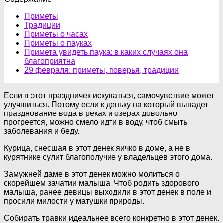
Приметы
Традиции
Приметы о часах
Приметы о пауках
Примета увидеть паука: в каких случаях она
благоприятна
29 февраля: приметы, поверья, традиции
Если в этот праздничек искупаться, самочувствие может
улучшиться. Потому если к деньку на который выпадет
празднование вода в реках и озерах довольно
прогреется, можно смело идти в воду, чтоб смыть
заболевания и беду.
Курица, снесшая в этот денек яичко в доме, а не в
курятнике сулит благополучие у владельцев этого дома.
Замужней даме в этот денек можно молиться о
скорейшем зачатии малыша. Чтоб родить здорового
малыша, ранее девицы выходили в этот денек в поле и
просили милости у матушки природы.
Собирать травки идеальнее всего конкретно в этот денек.