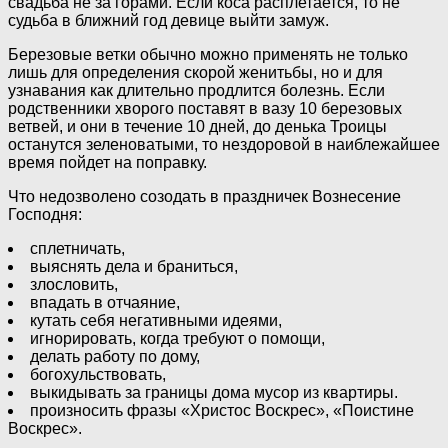
свадьба не за горами. Если коса расплетается, то не
судьба в ближний год девице выйти замуж.
Березовые ветки обычно можно применять не только
лишь для определения скорой женитьбы, но и для
узнавания как длительно продлится болезнь. Если
родственники хворого поставят в вазу 10 березовых
ветвей, и они в течение 10 дней, до денька Троицы
останутся зеленоватыми, то нездоровой в наиблежайшее
время пойдет на поправку.
Что недозволено созодать в праздничек Вознесение
Господня:
сплетничать,
выяснять дела и браниться,
злословить,
впадать в отчаяние,
кутать себя негативными идеями,
игнорировать, когда требуют о помощи,
делать работу по дому,
богохульствовать,
выкидывать за границы дома мусор из квартиры.
произносить фразы «Христос Воскрес», «Поистине
Воскрес».