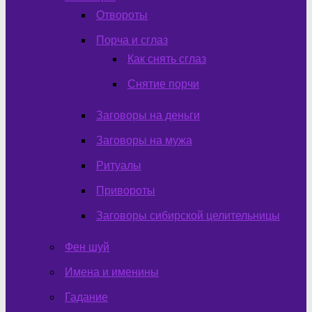
Отвороты
Порча и сглаз
Как снять сглаз
Снятие порчи
Заговоры на деньги
Заговоры на мужа
Ритуалы
Привороты
Заговоры сибирской целительницы
Фен шуй
Имена и именины
Гадание