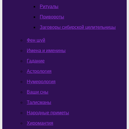
Ритуалы
Привороты
Заговоры сибирской целительницы
Фен шуй
Имена и именины
Гадание
Астрология
Нумерология
Ваши сны
Талисманы
Народные приметы
Хиромантия