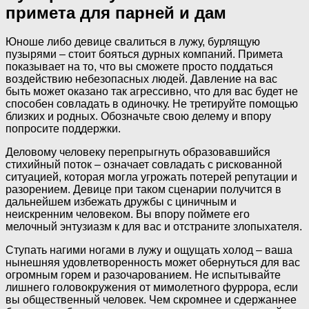
примета для парней и дам
Юноше либо девице свалиться в лужу, бурлящую
пузырями – стоит бояться дурных компаний. Примета
показывает на то, что вы сможете просто поддаться
воздействию небезопасных людей. Давление на вас
быть может оказано так агрессивно, что для вас будет не
способен совладать в одиночку. Не третируйте помощью
близких и родных. Обозначьте свою делему и впору
попросите поддержки.
Деловому человеку перепрыгнуть образовавшийся
стихийный поток – означает совладать с рискованной
ситуацией, которая могла угрожать потерей репутации и
разорением. Девице при таком сценарии получится в
дальнейшем избежать дружбы с циничным и
неискренним человеком. Вы впору поймете его
мелочный энтузиазм к для вас и отстраните злопыхателя.
Ступать нагими ногами в лужу и ощущать холод – ваша
нынешняя удовлетворенность может обернуться для вас
огромным горем и разочарованием. Не испытывайте
лишнего головокружения от мимолетного фуррора, если
вы общественный человек. Чем скромнее и сдержаннее