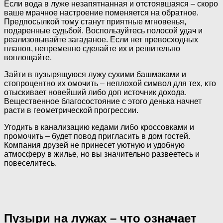
Если вода в луже незапятнанная и отстоявшаяся – скоро
ваше мрачное настроение поменяется на обратное.
Предпосылкой тому станут приятные мгновенья,
подаренные судьбой. Воспользуйтесь полосой удач и
реализовывайте загаданое. Если нет превосходных
планов, непременно сделайте их и решительно
воплощайте.
Зайти в пузырящуюся лужу сухими башмаками и
стопроцентно их омочить – неплохой символ для тех, кто
отыскивает новейший либо доп источник дохода.
Вещественное благосостояние с этого денька начнет
расти в геометрической прогрессии.
Угодить в канализацию кедами либо кроссовками и
промочить – будет повод пригласить в дом гостей.
Компания друзей не принесет уютную и удобную
атмосферу в жилье, но вы значительно развеетесь и
повеселитесь.
Пузыри на лужах – что означает