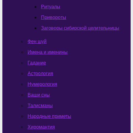
Ритуалы
Привороты
Заговоры сибирской целительницы
Фен шуй
Имена и именины
Гадание
Астрология
Нумерология
Ваши сны
Талисманы
Народные приметы
Хиромантия