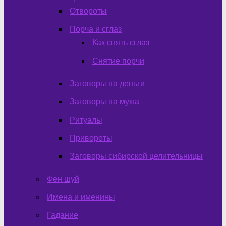
Отвороты
Порча и сглаз
Как снять сглаз
Снятие порчи
Заговоры на деньги
Заговоры на мужа
Ритуалы
Привороты
Заговоры сибирской целительницы
Фен шуй
Имена и именины
Гадание