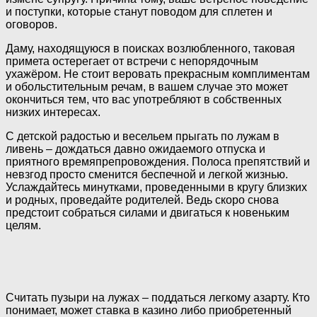
и поступки, которые станут поводом для сплетен и
оговоров.
Даму, находящуюся в поисках возлюбленного, таковая
примета остерегает от встречи с непорядочным
ухажёром. Не стоит веровать прекрасным комплиментам
и обольстительным речам, в вашем случае это может
окончиться тем, что вас употребляют в собственных
низких интересах.
С детской радостью и весельем прыгать по лужам в
ливень – дождаться давно ожидаемого отпуска и
приятного времяпрепровождения. Полоса препятствий и
невзгод просто сменится беспечной и легкой жизнью.
Услаждайтесь минутками, проведенными в кругу близких
и родных, проведайте родителей. Ведь скоро снова
предстоит собраться силами и двигаться к новеньким
целям.
Считать пузыри на лужах – поддаться легкому азарту. Кто
понимает, может ставка в казино либо приобретенный