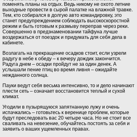
поменять планы на отдых. Ведь никому не охото летние
выходные провести в сырой палатке на влажной травке.
Тем, кто собирался в долгую авто командировку, это
станет предупреждением соблюдать высокоскоростной
режим и быть готовым к размыву переправ через реки.
Совершенно в предзнаменовании тайфуна лучше
воздержаться от поездок и придумать для себя дела в
кабинете.
Возлагать на прекращение осадков стоит, если узрели
радугу в небе к обеду – к вечеру дождик закончится.
Радуга днем – осадки пройдут не за один денек. А
услышали пение птиц во время ливня – ожидайте
нежданного солнца.
Пауки ведут себя весьма интенсивно, то и дело начинают
плести сеть – означает восстановится теплый и сухой
климат.
Угодили в пузырящуюся запятнанную лужу и очень
испачкались – готовьтесь к веренице проблем, которые
будут преследовать вас 20 четыре часа. Но не стоит все
сваливать на невезение, обучайтесь постоять за себя и
заявить о ваших ущемленных правах.