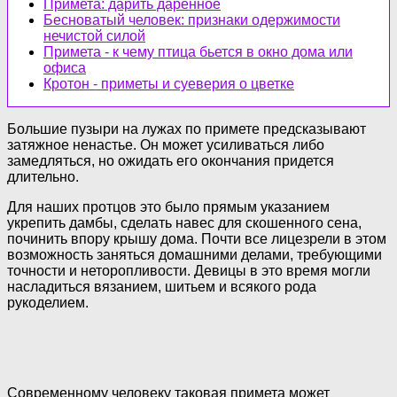
Примета: дарить даренное
Бесноватый человек: признаки одержимости
нечистой силой
Примета - к чему птица бьется в окно дома или
офиса
Кротон - приметы и суеверия о цветке
Большие пузыри на лужах по примете предсказывают
затяжное ненастье. Он может усиливаться либо
замедляться, но ожидать его окончания придется
длительно.
Для наших протцов это было прямым указанием
укрепить дамбы, сделать навес для скошенного сена,
починить впору крышу дома. Почти все лицезрели в этом
возможность заняться домашними делами, требующими
точности и неторопливости. Девицы в это время могли
насладиться вязанием, шитьем и всякого рода
рукоделием.
Современному человеку таковая примета может