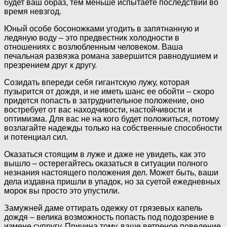
будет ваш образ, тем меньше испытаете последствий во
время невзгод.
Юный особе босоножками угодить в запятнанную и
ледяную воду – это предвестник холодности в
отношениях с возлюбленным человеком. Ваша
печальная развязка романа завершится равнодушием и
презрением друг к другу.
Созидать впереди себя гигантскую лужу, которая
пузырится от дождя, и не иметь шанс ее обойти – скоро
придется попасть в затруднительное положение, оно
востребует от вас находчивости, настойчивости и
оптимизма. Для вас не на кого будет положиться, потому
возлагайте надежды только на собственные способности
и потенциал сил.
Оказаться стоящим в луже и даже не увидеть, как это
вышло – остерегайтесь оказаться в ситуации полного
незнания настоящего положения дел. Может быть, ваши
дела издавна пришли в упадок, но за суетой ежедневных
морок вы просто это упустили.
Замужней даме оттирать одежку от грязевых капель
дождя – велика возможность попасть под подозрение в
измене супругу. Причина тому, ваше ветреное поведение