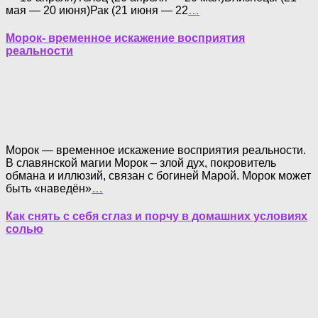
мая — 20 июня)Рак (21 июня — 22
…
Морок- временное искажение восприятия
реальности
Морок — временное искажение восприятия реальности.
В славянской магии Морок – злой дух, покровитель
обмана и иллюзий, связан с богиней Марой. Морок может
быть «наведён»
…
Как снять с себя сглаз и порчу в домашних условиях
солью