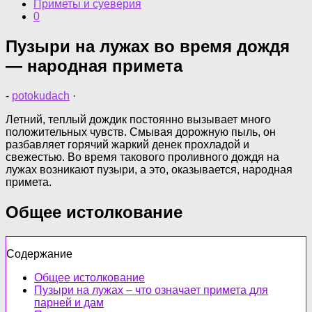
Приметы и суеверия
0
Пузыри на лужах во время дождя
— народная примета
-
potokudach
·
Летний, теплый дождик постоянно вызывает много
положительных чувств. Смывая дорожную пыль, он
разбавляет горячий жаркий денек прохладой и
свежестью. Во время такового проливного дождя на
лужах возникают пузыри, а это, оказывается, народная
примета.
Общее истолкование
Содержание
Общее истолкование
Пузыри на лужах – что означает примета для
парней и дам