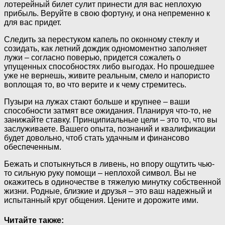
лотерейный билет сулит принести для вас неплохую
прибыль. Веруйте в свою фортуну, и она непременно к
для вас придет.
Следить за перестуком капель по оконному стеклу и
созидать, как летний дождик одномоментно заполняет
лужи – согласно поверью, придется сожалеть о
упущенных способностях либо выгодах. Но прошедшее
уже не вернешь, живите реальным, смело и напористо
воплощая то, во что верите и к чему стремитесь.
Пузыри на лужах стают больше и крупнее – ваши
способности затмят все ожидания. Планируя что-то, не
занижайте ставку. Принципиальные цели – это то, что вы
заслуживаете. Вашего опыта, познаний и квалификации
будет довольно, чтоб стать удачным и финансово
обеспеченным.
Бежать и спотыкнуться в ливень, но впору ощутить чью-
то сильную руку помощи – неплохой символ. Вы не
окажитесь в одиночестве в тяжелую минутку собственной
жизни. Родные, близкие и друзья – это ваш надежный и
испытанный круг общения. Цените и дорожите ими.
Читайте также: