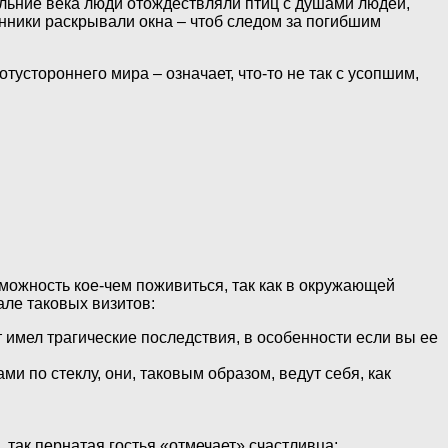
альние века люди отождествляли птиц с душами людей,
енники раскрывали окна – чтоб следом за погибшим
тустороннего мира – означает, что-то не так с усопшим,
можность кое-чем поживиться, так как в окружающей
але таковых визитов:
т имел трагические последствия, в особенности если вы ее
и по стеклу, они, таковым образом, ведут себя, как
 так пернатая гостья «отмечает» счастливца;