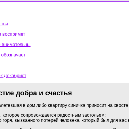
стья
е воспримет
е внимательны
 обозначает
ок Декабрист
стие добра и счастья
алетевшая в дом либо квартиру синичка приносит на хвосте
, которое сопровождается радостным застольем;
о горя, вызванного потерей человека, который был для вас 