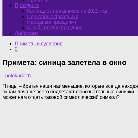
Праздники
Календарь праздников на 2022 год
Церковные праздники
Народные праздники
Какой сегодня праздник
Лайфхаки
Приметы и суеверия
0
Примета: синица залетела в окно
-
potokudach
·
Птицы – братья наши наименьшие, которые всегда находят
окнам почаще всего подлетают любознательные синички. П
может нам отдать таковой символический символ?