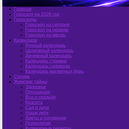
Главная
Гороскоп на 2026 год
Гороскопы
Гороскоп на сегодня
Гороскоп на неделю
Гороскоп на месяц
Календари
Лунный календарь
Церковный календарь
Денежный календарь
Календарь стрижки
Календарь садовода
Календарь магнитных бурь
Сонник
Женские тайны
Здоровье
Отношения
Все о свадьбе
Красота
Сад и дача
Наши дети
Диеты и похудение
Психология
Кулинарные рецепты