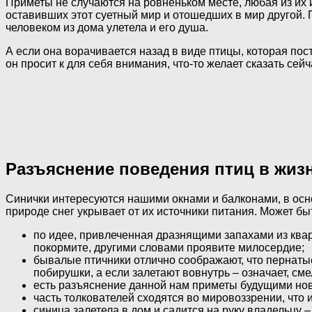
Приметы не случаются на ровненьком месте, любая из их 
оставивших этот суетный мир и отошедших в мир другой. 
человеком из дома улетела и его душа.
А если она ворачивается назад в виде птицы, которая пос
он просит к для себя внимания, что-то желает сказать се
Разъяснение поведения птиц в жиз
Синички интересуются нашими окнами и балконами, в осно
природе снег укрывает от их источники питания. Может б
по идее, привлеченная дразнящими запахами из кварт
покормите, другими словами проявите милосердие;
бывалые птичники отлично соображают, что пернатые 
побирушки, а если залетают вовнутрь – означает, см
есть разъяснение данной нам приметы будущими нов
часть толкователей сходятся во мировоззрении, что 
синица залетела в дом и садится на руку владельцу 