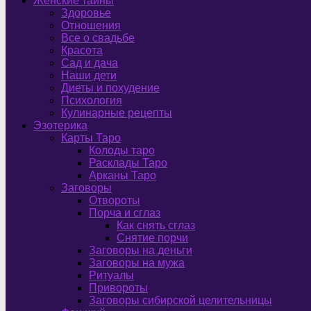
Женские тайны
Здоровье
Отношения
Все о свадьбе
Красота
Сад и дача
Наши дети
Диеты и похудение
Психология
Кулинарные рецепты
Эзотерика
Карты Таро
Колоды таро
Расклады Таро
Арканы Таро
Заговоры
Отвороты
Порча и сглаз
Как снять сглаз
Снятие порчи
Заговоры на деньги
Заговоры на мужа
Ритуалы
Привороты
Заговоры сибирской целительницы