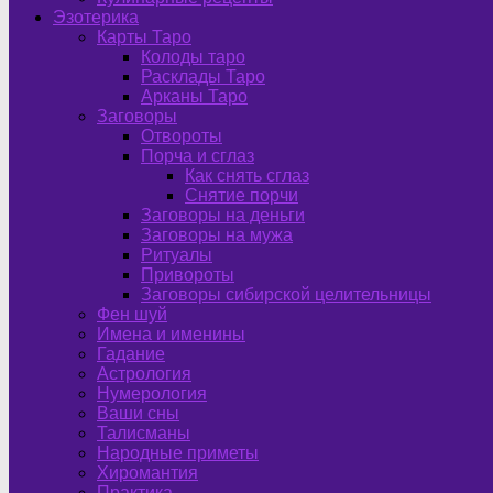
Эзотерика
Карты Таро
Колоды таро
Расклады Таро
Арканы Таро
Заговоры
Отвороты
Порча и сглаз
Как снять сглаз
Снятие порчи
Заговоры на деньги
Заговоры на мужа
Ритуалы
Привороты
Заговоры сибирской целительницы
Фен шуй
Имена и именины
Гадание
Астрология
Нумерология
Ваши сны
Талисманы
Народные приметы
Хиромантия
Практика