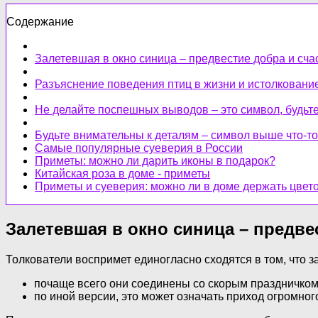
Содержание
Залетевшая в окно синица – предвестие добра и сча
Разъяснение поведения птиц в жизни и истолковани
Не делайте поспешных выводов – это символ, будьт
Будьте внимательны к деталям – символ выше что-то
Самые популярные суеверия в России
Приметы: можно ли дарить иконы в подарок?
Китайская роза в доме - приметы
Приметы и суеверия: можно ли в доме держать цвет
Залетевшая в окно синица – предве
Толкователи воспримет единогласно сходятся в том, что з
почаще всего они соединены со скорым праздничком
по иной версии, это может означать приход огромног