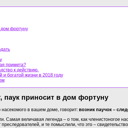
в дом фортуну
одать
у
ая примета?
дство к действию.
 и богатой жизни в 2018 году
ом
, паук приносит в дом фортуну
 насекомого в вашем доме, говорит:
возник паучок – сле
ти. Самая величавая легенда – о том, как членистоногое 
т преследователей, и те помыслили, что это – свидетельств