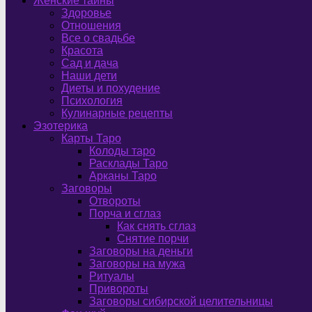
Женские тайны
Здоровье
Отношения
Все о свадьбе
Красота
Сад и дача
Наши дети
Диеты и похудение
Психология
Кулинарные рецепты
Эзотерика
Карты Таро
Колоды таро
Расклады Таро
Арканы Таро
Заговоры
Отвороты
Порча и сглаз
Как снять сглаз
Снятие порчи
Заговоры на деньги
Заговоры на мужа
Ритуалы
Привороты
Заговоры сибирской целительницы