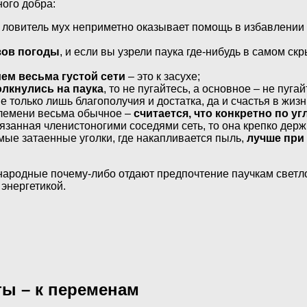
ого добра:
 ловитель мух неприметно оказывает помощь в избавлении 
зов погоды
, и если вы узрели паука где-нибудь в самом ск
ем весьма густой сети
– это к засухе;
олкнулись на паука
, то не пугайтесь, а основное – не пуг
 только лишь благополучия и достатка, да и счастья в жизн
племени весьма обычное –
считается, что конкретно по у
связанная членистоногими соседями сеть, то она крепко держ
амые затаенные уголки, где накапливается пыль,
лучше при
 народные почему-либо отдают предпочтение паучкам светл
энергетикой.
ты – к переменам