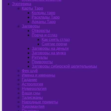
Эзотерика
Карты Таро
Колоды таро
Расклады Таро
Арканы Таро
Заговоры
Отвороты
Порча и сглаз
Как снять сглаз
Снятие порчи
Заговоры на деньги
Заговоры на мужа
Ритуалы
Привороты
Заговоры сибирской целительницы
Фен шуй
Имена и именины
Гадание
Астрология
Нумерология
Ваши сны
Талисманы
Народные приметы
Хиромантия
Практика