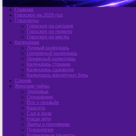
Главная
Гороскоп на 2026 год
Гороскопы
Гороскоп на сегодня
Гороскоп на неделю
Гороскоп на месяц
Календари
Лунный календарь
Церковный календарь
Денежный календарь
Календарь стрижки
Календарь садовода
Календарь магнитных бурь
Сонник
Женские тайны
Здоровье
Отношения
Все о свадьбе
Красота
Сад и дача
Наши дети
Диеты и похудение
Психология
Кулинарные рецепты