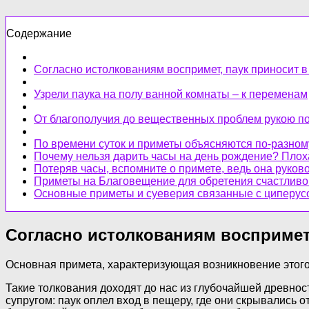
Содержание
Согласно истолкованиям воспримет, паук приносит 
Узрели паука на полу ванной комнаты – к переменам
От благополучия до вещественных проблем рукою п
По времени суток и приметы объясняются по-разном
Почему нельзя дарить часы на день рождение? Плох
Потеряв часы, вспомните о примете, ведь она руково
Приметы на Благовещение для обретения счастливой
Основные приметы и суеверия связанные с циперус
Согласно истолкованиям воспримет
Основная примета, характеризующая возникновение этого
Такие толкования доходят до нас из глубочайшей древнос
супругом: паук оплел вход в пещеру, где они скрывались о