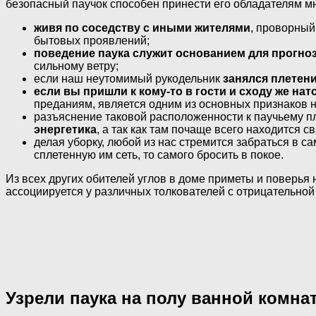
безопасный паучок способен принести его обладателям мн
живя по соседству с иными жителями
, проворный
бытовых проявлений;
поведение паука служит основанием для прогно
сильному ветру;
если наш неутомимый рукодельник
занялся плетени
если вы пришли к кому-то в гости и сходу же нат
преданиям, является одним из основных признаков не
разъяснение таковой расположенности к паучьему 
энергетика
, а так как там почаще всего находится 
делая уборку, любой из нас стремится забраться в с
сплетенную им сеть, то самого бросить в покое.
Из всех других обителей углов в доме приметы и поверья
ассоциируется у различных толкователей с отрицательной 
Узрели паука на полу ванной комна