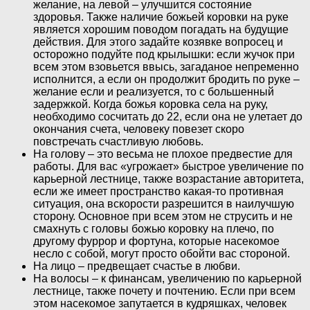
желание, на левой – улучшится состояние
здоровья. Также наличие божьей коровки на руке
является хорошим поводом погадать на будущие
действия. Для этого задайте козявке вопросец и
осторожно подуйте под крылышки: если жучок при
всем этом взовьется ввысь, загаданое непременно
исполнится, а если он продолжит бродить по руке –
желание если и реализуется, то с большенный
задержкой. Когда божья коровка села на руку,
необходимо сосчитать до 22, если она не улетает до
окончания счета, человеку повезет скоро
повстречать счастливую любовь.
На голову – это весьма не плохое предвестие для
работы. Для вас «угрожает» быстрое увеличение по
карьерной лестнице, также возрастание авторитета,
если же имеет пространство какая-то противная
ситуация, она вскорости разрешится в наилучшую
сторону. Основное при всем этом не струсить и не
смахнуть с головы божью коровку на плечо, по
другому фуррор и фортуна, которые насекомое
несло с собой, могут просто обойти вас стороной.
На лицо – предвещает счастье в любви.
На волосы – к финансам, увеличению по карьерной
лестнице, также почету и почтению. Если при всем
этом насекомое запутается в кудряшках, человек