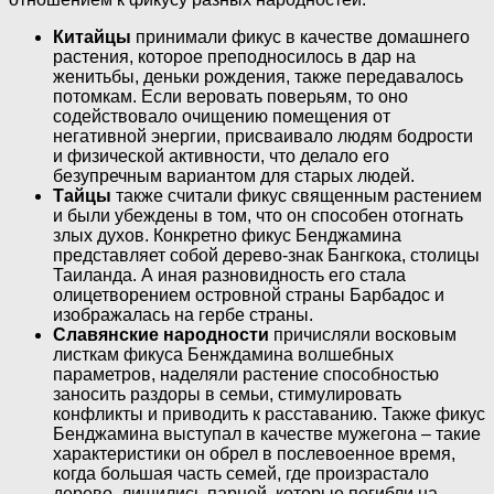
Китайцы
принимали фикус в качестве домашнего
растения, которое преподносилось в дар на
женитьбы, деньки рождения, также передавалось
потомкам. Если веровать поверьям, то оно
содействовало очищению помещения от
негативной энергии, присваивало людям бодрости
и физической активности, что делало его
безупречным вариантом для старых людей.
Тайцы
также считали фикус священным растением
и были убеждены в том, что он способен отогнать
злых духов. Конкретно фикус Бенджамина
представляет собой дерево-знак Бангкока, столицы
Таиланда. А иная разновидность его стала
олицетворением островной страны Барбадос и
изображалась на гербе страны.
Славянские народности
причисляли восковым
листкам фикуса Бенждамина волшебных
параметров, наделяли растение способностью
заносить раздоры в семьи, стимулировать
конфликты и приводить к расставанию. Также фикус
Бенджамина выступал в качестве мужегона – такие
характеристики он обрел в послевоенное время,
когда большая часть семей, где произрастало
дерево, лишились парней, которые погибли на