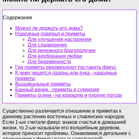
Содержание
Можно ли держать его дома?
Народные поверья и приметы
Для улучшения настроения
Для сладкоречия
Для денежного благополучия
Для вербования любви
Для беременности
Где приметы рекомендуют поставить фикус
К чему чешется ладонь или рука - народные
приметы
Вышивальные приметы
Банный веник - приметы и суеверия
Приметы осени - на хорошую и плохую погоду
Существенно различается отношение в приметах к
данному растению восточных и славянских народов.
Если 1-ые считали фикус знаков счастья в домашней
жизни, то 2-ые называли его волшебным деревом,
которое приносит проблемы. Ознакомимся детальнее с
отношением к фикусу разных народностей: