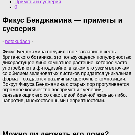
Приметы и суеверия
0
Фикус Бенджамина — приметы и
суеверия
-
potokudach
·
Фикус Бенджамина получил свое заглавие в честь
британского ботаника, это пользующееся популярностью
дикорастущее либо комнатное растение, которое часто
употребляют в фитодизайне, в каком его узким веточкам
со обилием зеленоватых листиков придается уникальная
форма – создаются различные цветочные композиции.
Вокруг Фикуса Бенджамина с старых пор прогуливается
огромное количество воспримет и суеверий,
связывающих его со счастливой брачной жизнью либо,
напротив, множественными неприятностями.
Можно ли держать его дома?