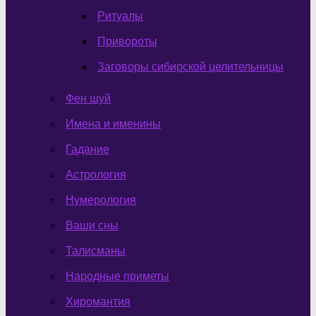
Ритуалы
Привороты
Заговоры сибирской целительницы
Фен шуй
Имена и именины
Гадание
Астрология
Нумерология
Ваши сны
Талисманы
Народные приметы
Хиромантия