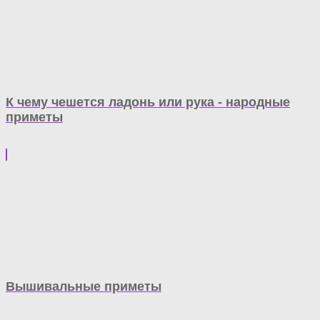
К чему чешется ладонь или рука - народные
приметы
Вышивальные приметы