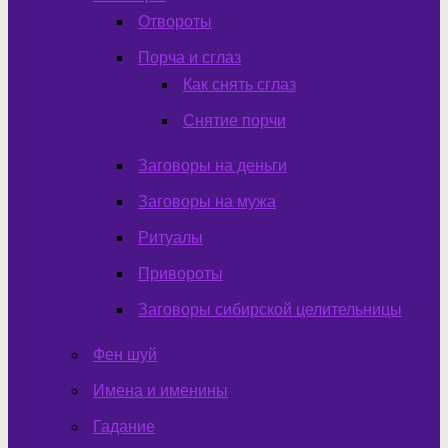
Отвороты
Порча и сглаз
Как снять сглаз
Снятие порчи
Заговоры на деньги
Заговоры на мужа
Ритуалы
Привороты
Заговоры сибирской целительницы
Фен шуй
Имена и именины
Гадание