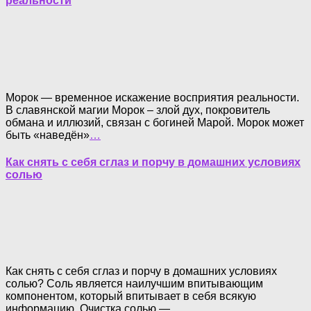
реальности
Морок — временное искажение восприятия реальности.
В славянской магии Морок – злой дух, покровитель
обмана и иллюзий, связан с богиней Марой. Морок может
быть «наведён»
…
Как снять с себя сглаз и порчу в домашних условиях
солью
Как снять с себя сглаз и порчу в домашних условиях
солью? Соль является наилучшим впитывающим
компонентом, который впитывает в себя всякую
информацию. Очистка солью —
…