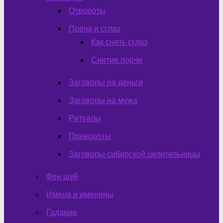
Отвороты
Порча и сглаз
Как снять сглаз
Снятие порчи
Заговоры на деньги
Заговоры на мужа
Ритуалы
Привороты
Заговоры сибирской целительницы
Фен шуй
Имена и именины
Гадание