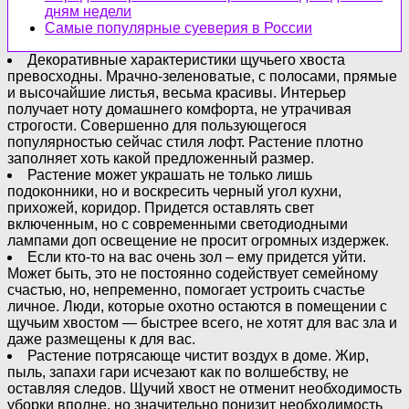
дням недели
Самые популярные суеверия в России
Декоративные характеристики щучьего хвоста
превосходны. Мрачно-зеленоватые, с полосами, прямые
и высочайшие листья, весьма красивы. Интерьер
получает ноту домашнего комфорта, не утрачивая
строгости. Совершенно для пользующегося
популярностью сейчас стиля лофт. Растение плотно
заполняет хоть какой предложенный размер.
Растение может украшать не только лишь
подоконники, но и воскресить черный угол кухни,
прихожей, коридор. Придется оставлять свет
включенным, но с современными светодиодными
лампами доп освещение не просит огромных издержек.
Если кто-то на вас очень зол – ему придется уйти.
Может быть, это не постоянно содействует семейному
счастью, но, непременно, помогает устроить счастье
личное. Люди, которые охотно остаются в помещении с
щучьим хвостом — быстрее всего, не хотят для вас зла и
даже размещены к для вас.
Растение потрясающе чистит воздух в доме. Жир,
пыль, запахи гари исчезают как по волшебству, не
оставляя следов. Щучий хвост не отменит необходимость
уборки вполне, но значительно понизит необходимость