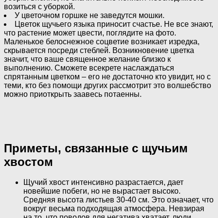
возиться с уборкой.
У цветочном горшке не заведутся мошки.
Цветок щучьего языка приносит счастье. Не все знают,
что растение может цвести, поглядите на фото.
Маленькое белоснежное соцветие возникает изредка,
скрывается посреди стеблей. Возникновение цветка
значит, что ваше священное желание близко к
выполнению. Сможете всекрете наслаждаться
спрятанным цветком – его не достаточно кто увидит, но с
теми, кто без помощи других рассмотрит это волшебство
можно приоткрыть заавесь потаенны.
Приметы, связанные с щучьим
хвостом
Щучий хвост интенсивно разрастается, дает
новейшие побеги, но не вырастает высоко.
Средняя высота листьев 30-40 см. Это означает, что
вокруг весьма подходящая атмосфера. Невзирая
на то, что поводов для негатива хватает, люди