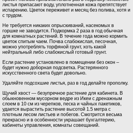
листья припасают воду, уплотненная кожа препятствует
испарению. Цветок переживет и месяц без полива, хотя и
с трудом.
Не требуется никаких опрыскиваний, насекомых в
горшке не заводится. Подкормка 2 раза в год обычная
для комнатных растений. В течение года можно кормить
цветок спитым чаем. Почва слабокислая, песочная,
можно употреблять торфяной грунт, хоть какой
нейтральный либо слабокислый готовый грунт.
Если растение установлено в помещении без окон –
будет нужно доборная подсветка. Растерянного
искусственного света будет довольно.
Удаляйте подсохшие листья, раз в год делайте прополку.
Щучий хвост — безупречное растение для кабинета. В
обыкновенном мусорном ведре из Икеи с дренажным
слоем в 10 см из черепков, песка и чайных пакетиков,
удается вырастить растение высотой 1.5 метра с
плотным лесом листьев и побегов. Смотрится весьма
прекрасно и в особенности украшает бухгалтерию,
кабинеты управления, комнаты совещаний.