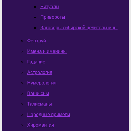
Ритуалы
Привороты
Заговоры сибирской целительницы
Фен шуй
Имена и именины
Гадание
Астрология
Нумерология
Ваши сны
Талисманы
Народные приметы
Хиромантия