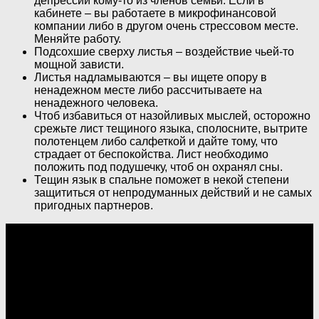
депрессии кому-то из членов семьи. Если в
кабинете – вы работаете в микрофинансовой
компании либо в другом очень стрессовом месте.
Меняйте работу.
Подсохшие сверху листья – воздействие чьей-то
мощной зависти.
Листья надламываются – вы ищете опору в
ненадежном месте либо рассчитываете на
ненадежного человека.
Чтоб избавиться от назойливых мыслей, осторожно
срежьте лист тещиного языка, сполосните, вытрите
полотенцем либо салфеткой и дайте тому, что
страдает от беспокойства. Лист необходимо
положить под подушечку, чтоб он охранял сны.
Тещин язык в спальне поможет в некой степени
защититься от непродуманных действий и не самых
пригодных партнеров.