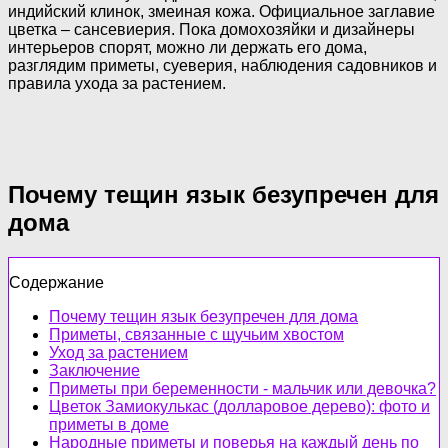
индийский клинок, змеиная кожа. Официальное заглавие
цветка – сансевиерия. Пока домохозяйки и дизайнеры
интерьеров спорят, можно ли держать его дома,
разглядим приметы, суеверия, наблюдения садовников и
правила ухода за растением.
Почему тещин язык безупречен для
дома
Содержание
Почему тещин язык безупречен для дома
Приметы, связанные с щучьим хвостом
Уход за растением
Заключение
Приметы при беременности - мальчик или девочка?
Цветок Замиокулькас (долларовое дерево): фото и
приметы в доме
Народные приметы и поверья на каждый день по