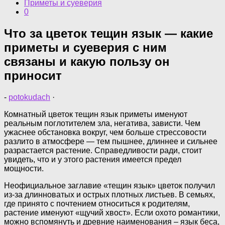
Приметы и суеверия
0
Что за цветок тещин язык — какие
приметы и суеверия с ним
связаны и какую пользу он
приносит
-
potokudach
·
Комнатный цветок тещин язык приметы именуют
реальным поглотителем зла, негатива, зависти. Чем
ужаснее обстановка вокруг, чем больше стрессовости
разлито в атмосфере — тем пышнее, длиннее и сильнее
разрастается растение. Справедливости ради, стоит
увидеть, что и у этого растения имеется предел
мощности.
Неофициальное заглавие «тещин язык» цветок получил
из-за длинноватых и острых плотных листьев. В семьях,
где принято с почтением относиться к родителям,
растение именуют «щучий хвост». Если охото романтики,
можно вспомянуть и древние наименования – язык беса,