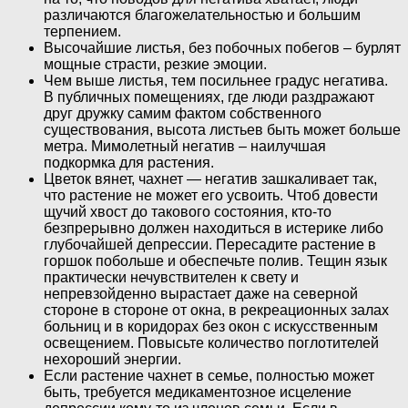
различаются благожелательностью и большим
терпением.
Высочайшие листья, без побочных побегов – бурлят
мощные страсти, резкие эмоции.
Чем выше листья, тем посильнее градус негатива.
В публичных помещениях, где люди раздражают
друг дружку самим фактом собственного
существования, высота листьев быть может больше
метра. Мимолетный негатив – наилучшая
подкормка для растения.
Цветок вянет, чахнет — негатив зашкаливает так,
что растение не может его усвоить. Чтоб довести
щучий хвост до такового состояния, кто-то
безпрерывно должен находиться в истерике либо
глубочайшей депрессии. Пересадите растение в
горшок побольше и обеспечьте полив. Тещин язык
практически нечувствителен к свету и
непревзойденно вырастает даже на северной
стороне в стороне от окна, в рекреационных залах
больниц и в коридорах без окон с искусственным
освещением. Повысьте количество поглотителей
нехороший энергии.
Если растение чахнет в семье, полностью может
быть, требуется медикаментозное исцеление