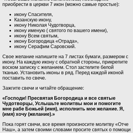
приобрести в церкви 7 икон (можно самые простые):
икону Спасителя,
Казанскую икону,
икону Николая Чудотворца,
икону именую ( святого по вашего имени),
икону Всем святым,
икону Богородица «Отрада»,
икону Серафим Саровский.
Свое желание напишите на 7 листах бумаги, размером с
икону. На каждую икону с обратной стороны, прикрепите
воском записку с желанием. Стол застелите белой
тканью. Установить иконы в ряд. Перед каждой иконой
поставить по свече.
Зажгите свечи и читайте обращение:
«Господи! Пресвятая Богородица и все святые
Чудотворцы, Услышьте молитвы мои и помогите
мне рабе Божьей (имя), исполнить мое желание. Я,
(имя) хочу (желание).»
Пока горят свечи, все время произносите молитву «Отче
Наш», а затем своими словами просите святых о помощи