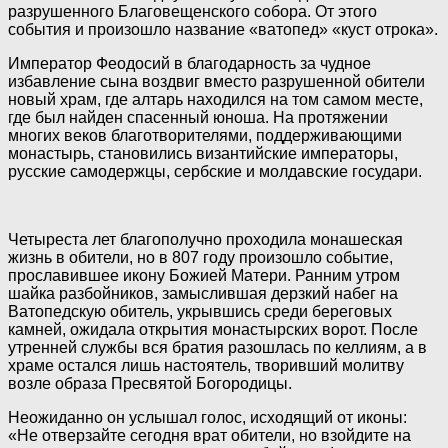
разрушенного Благовещенского собора. От этого
события и произошло название «ватопед» «куст отрока».
Император Феодосий в благодарность за чудное
избавление сына воздвиг вместо разрушенной обители
новый храм, где алтарь находился на том самом месте,
где был найден спасенный юноша. На протяжении
многих веков благотворителями, поддерживающими
монастырь, становились византийские императоры,
русские самодержцы, сербские и молдавские государи.
Четыреста лет благополучно проходила монашеская
жизнь в обители, но в 807 году произошло событие,
прославившее икону Божией Матери. Ранним утром
шайка разбойников, замыслившая дерзкий набег на
Ватопедскую обитель, укрывшись среди береговых
камней, ожидала открытия монастырских ворот. После
утренней службы вся братия разошлась по келлиям, а в
храме остался лишь настоятель, творивший молитву
возле образа Пресвятой Богородицы.
Неожиданно он услышал голос, исходящий от иконы:
«Не отверзайте сегодня врат обители, но взойдите на