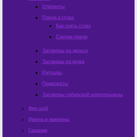
Отвороты
Порча и сглаз
Как снять сглаз
Снятие порчи
Заговоры на деньги
Заговоры на мужа
Ритуалы
Привороты
Заговоры сибирской целительницы
Фен шуй
Имена и именины
Гадание