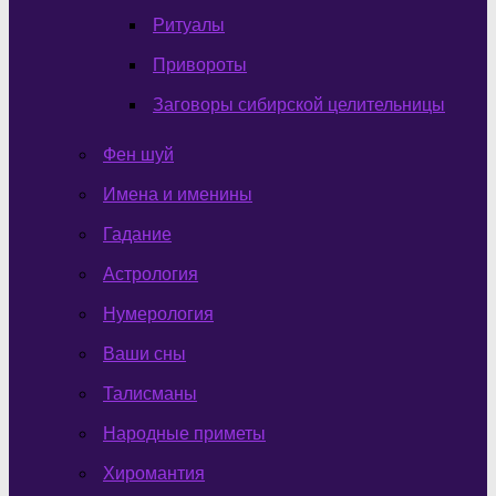
Ритуалы
Привороты
Заговоры сибирской целительницы
Фен шуй
Имена и именины
Гадание
Астрология
Нумерология
Ваши сны
Талисманы
Народные приметы
Хиромантия