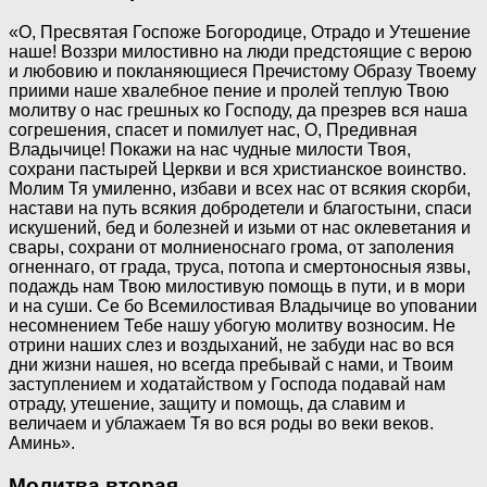
«О, Пресвятая Госпоже Богородице, Отрадо и Утешение
наше! Воззри милостивно на люди предстоящие с верою
и любовию и покланяющиеся Пречистому Образу Твоему
приими наше хвалебное пение и пролей теплую Твою
молитву о нас грешных ко Господу, да презрев вся наша
согрешения, спасет и помилует нас, О, Предивная
Владычице! Покажи на нас чудные милости Твоя,
сохрани пастырей Церкви и вся христианское воинство.
Молим Тя умиленно, избави и всех нас от всякия скорби,
настави на путь всякия добродетели и благостыни, спаси
искушений, бед и болезней и изьми от нас оклеветания и
свары, сохрани от молниеноснаго грома, от заполения
огненнаго, от града, труса, потопа и смертоносныя язвы,
подаждь нам Твою милостивую помощь в пути, и в мори
и на суши. Се бо Всемилостивая Владычице во уповании
несомнением Тебе нашу убогую молитву возносим. Не
отрини наших слез и воздыханий, не забуди нас во вся
дни жизни нашея, но всегда пребывай с нами, и Твоим
заступлением и ходатайством у Господа подавай нам
отраду, утешение, защиту и помощь, да славим и
величаем и ублажаем Тя во вся роды во веки веков.
Аминь».
Молитва вторая