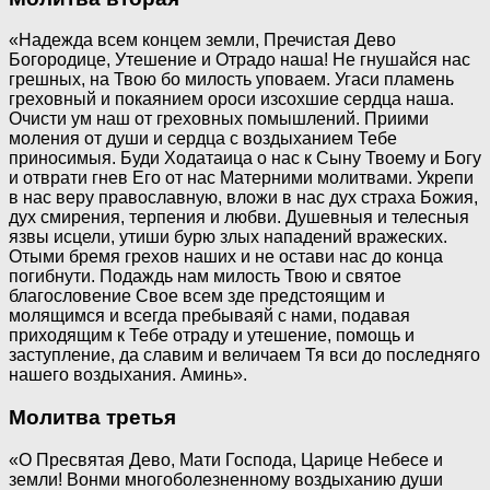
«Надежда всем концем земли, Пречистая Дево
Богородице, Утешение и Отрадо наша! Не гнушайся нас
грешных, на Твою бо милость уповаем. Угаси пламень
греховный и покаянием ороси изсохшие сердца наша.
Очисти ум наш от греховных помышлений. Приими
моления от души и сердца с воздыханием Тебе
приносимыя. Буди Ходатаица о нас к Сыну Твоему и Богу
и отврати гнев Его от нас Матерними молитвами. Укрепи
в нас веру православную, вложи в нас дух страха Божия,
дух смирения, терпения и любви. Душевныя и телесныя
язвы исцели, утиши бурю злых нападений вражеских.
Отыми бремя грехов наших и не остави нас до конца
погибнути. Подаждь нам милость Твою и святое
благословение Свое всем зде предстоящим и
молящимся и всегда пребываяй с нами, подавая
приходящим к Тебе отраду и утешение, помощь и
заступление, да славим и величаем Тя вси до последняго
нашего воздыхания. Аминь».
Молитва третья
«О Пресвятая Дево, Мати Господа, Царице Небесе и
земли! Вонми многоболезненному воздыханию души