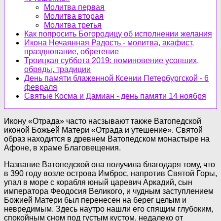
Молитва первая
Молитва вторая
Молитва третья
Как попросить Богородицу об исполнении желания
Икона Нечаянная Радость - молитва, акафист,
празднование, обретение
Троицкая суббота 2019: поминовение усопших,
обряды, традиции
День памяти блаженной Ксении Петербургской - 6
февраля
Святые Косма и Дамиан - день памяти 14 ноября
Икону «Отрада» часто насзывают также Ватопедской
иконой Божьей Матери «Отрада и утешение». Святой
образ находится в древнем Ватопедском монастыре на
Афоне, в храме Благовещения.
Название Ватопедской она получила благодаря тому, что
в 390 году возле острова Имброс, напротив Святой Горы,
упал в море с корабля юный царевич Аркадий, сын
императора Феодосия Великого, и чудным заступлением
Божией Матери был перенесен на берег целым и
невредимым. Здесь наутро нашли его спящим глубоким,
спокойным сном под густым кустом, недалеко от