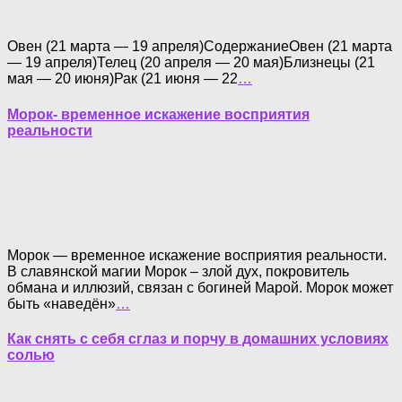
Овен (21 марта — 19 апреля)СодержаниеОвен (21 марта
— 19 апреля)Телец (20 апреля — 20 мая)Близнецы (21
мая — 20 июня)Рак (21 июня — 22
…
Морок- временное искажение восприятия
реальности
Морок — временное искажение восприятия реальности.
В славянской магии Морок – злой дух, покровитель
обмана и иллюзий, связан с богиней Марой. Морок может
быть «наведён»
…
Как снять с себя сглаз и порчу в домашних условиях
солью