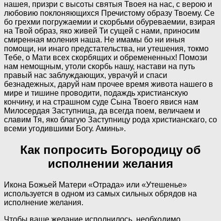
нашея, призри с высоты святыя Твоея на нас, с верою и
любовию поклоняющихся Пречистому образу Твоему. Се
бо грехми погружаемии и скорбьми обуреваемии, взирая
на Твой образ, яко живей Ти сущей с нами, приносим
смиренная моления наша. Не имамы бо ни иныя
помощи, ни инаго предстательства, ни утешения, токмо
Тебе, о Мати всех скорбящих и обремененных! Помози
нам немощным, утоли скорбь нашу, настави на путь
правый нас заблуждающих, уврачуй и спаси
безнадежных, даруй нам прочее время живота нашего в
мире и тишине проводити, подаждь христианскую
кончину, и на страшном суде Сына Твоего явися нам
Милосердая Заступница, да всегда поем, величаем и
славим Тя, яко благую Заступницу рода христианскаго, со
всеми угодившими Богу. Аминь».
Как попросить Богородицу об
исполнении желания
Икона Божьей Матери «Отрада» или «Утешенье»
используется в одном из самых сильных обрядов на
исполнение желания.
Чтобы ваше желание исполнилось, необходимо