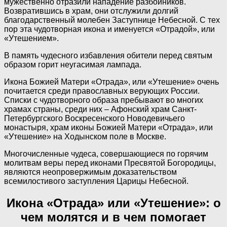
мужественно отразили нападение разбойников.
Возвратившись в храм, они отслужили долгий
благодарственный молебен Заступнице Небесной. С тех
пор эта чудотворная икона и именуется «Отрадой», или
«Утешением».
В память чудесного избавления обители перед святым
образом горит неугасимая лампада.
Икона Божией Матери «Отрада», или «Утешение» очень
почитается среди православных верующих России.
Списки с чудотворного образа пребывают во многих
храмах страны, среди них – Афонский храм Санкт-
Петербургского Воскресенского Новодевичьего
монастыря, храм иконы Божией Матери «Отрада», или
«Утешение» на Ходынском поле в Москве.
Многочисленные чудеса, совершающиеся по горячим
молитвам веры перед иконами Пресвятой Богородицы,
являются неопровержимым доказательством
всемилостивого заступления Царицы Небесной.
Икона «Отрада» или «Утешение»: о
чем молятся и в чем помогает