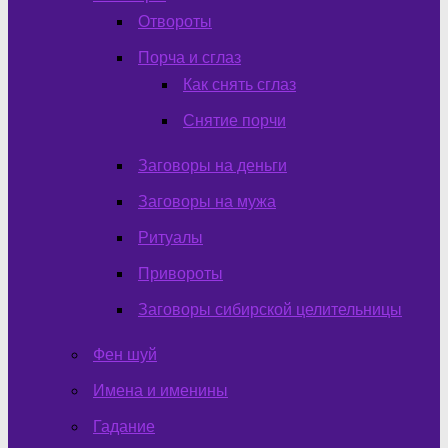
Отвороты
Порча и сглаз
Как снять сглаз
Снятие порчи
Заговоры на деньги
Заговоры на мужа
Ритуалы
Привороты
Заговоры сибирской целительницы
Фен шуй
Имена и именины
Гадание