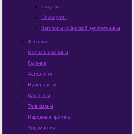
Ритуалы
Привороты
Заговоры сибирской целительницы
Фен шуй
Имена и именины
Гадание
Астрология
Нумерология
Ваши сны
Талисманы
Народные приметы
Хиромантия