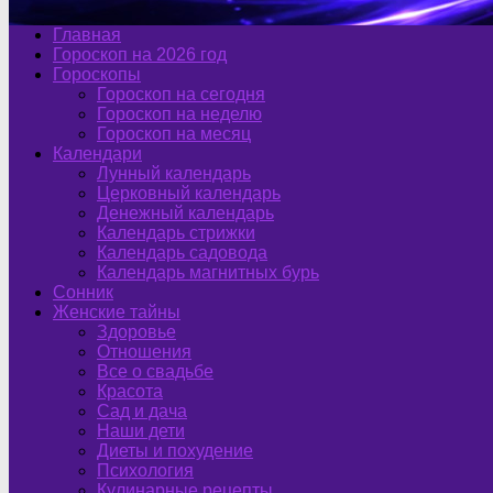
Главная
Гороскоп на 2026 год
Гороскопы
Гороскоп на сегодня
Гороскоп на неделю
Гороскоп на месяц
Календари
Лунный календарь
Церковный календарь
Денежный календарь
Календарь стрижки
Календарь садовода
Календарь магнитных бурь
Сонник
Женские тайны
Здоровье
Отношения
Все о свадьбе
Красота
Сад и дача
Наши дети
Диеты и похудение
Психология
Кулинарные рецепты