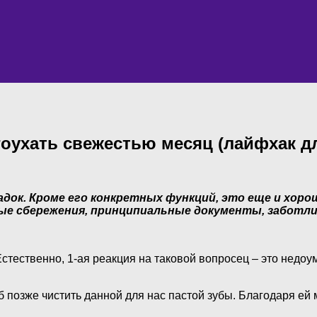
гоухать свежестью месяц (лайфхак д
адок. Кроме его конкретных функций, это еще и хор
е сбережения, принципиальные документы, заботлив
стественно, 1-ая реакция на таковой вопросец – это недоум
тоб позже чистить данной для нас пастой зубы. Благодаря е