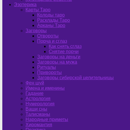
Эзотерика
Карты Таро
Колоды таро
Расклады Таро
Арканы Таро
Заговоры
Отвороты
Порча и сглаз
Как снять сглаз
Снятие порчи
Заговоры на деньги
Заговоры на мужа
Ритуалы
Привороты
Заговоры сибирской целительницы
Фен шуй
Имена и именины
Гадание
Астрология
Нумерология
Ваши сны
Талисманы
Народные приметы
Хиромантия
Практика