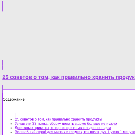
25 советов о том, как правильно хранить проду
Содержание
25 советов о том, как правильно хранить продукты
Узнав эти 33 трюка, уборку делать в доме больше не нужно
Денежные приметы, которые притягивают деньги в дом
Волшебный скраб для мягких и гладких, как шелк, рук. Нужна 1 минута