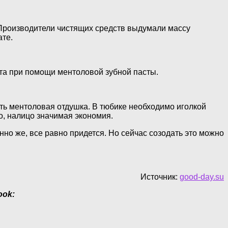
 Производители чистящих средств выдумали массу
ате.
та при помощи ментоловой зубной пасты.
ить ментоловая отдушка. В тюбике необходимо иголкой
о, налицо значимая экономия.
нно же, все равно придется. Но сейчас созодать это можно
Источник:
good-day.su
ook: