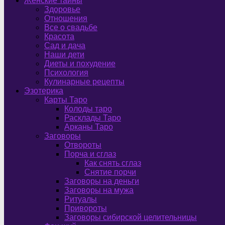
Женские тайны
Здоровье
Отношения
Все о свадьбе
Красота
Сад и дача
Наши дети
Диеты и похудение
Психология
Кулинарные рецепты
Эзотерика
Карты Таро
Колоды таро
Расклады Таро
Арканы Таро
Заговоры
Отвороты
Порча и сглаз
Как снять сглаз
Снятие порчи
Заговоры на деньги
Заговоры на мужа
Ритуалы
Привороты
Заговоры сибирской целительницы