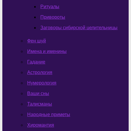
Ритуалы
Привороты
Заговоры сибирской целительницы
Фен шуй
Имена и именины
Гадание
Астрология
Нумерология
Ваши сны
Талисманы
Народные приметы
Хиромантия