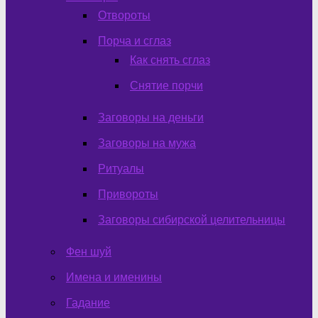
Отвороты
Порча и сглаз
Как снять сглаз
Снятие порчи
Заговоры на деньги
Заговоры на мужа
Ритуалы
Привороты
Заговоры сибирской целительницы
Фен шуй
Имена и именины
Гадание