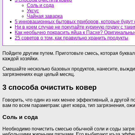
Соль и сода
Уксус
Чайная заварка
5 инновационных бытовых приборов, которые будут 
Ни в коем случае не покупайте куриную грудку с так
Как необычно покрасить яйца к Пасхе? Оригинальны
25 советов о том, как правильно хранить продукты
Пойдите другим путем. Приготовьте смесь, которая буквал
каждой хозяйки.
Смешайте несколько базовых продуктов, нанесите, выждит
загрязнениях еще целый месяц.
3 способа очистить ковер
Говорить, что один из них менее эффективный, а другой 
вам по всем параметрам: цвет ковра, тип загрязнения, ож
Соль и сода
Необходимо почистить смесью обычной соли и соды загряз
небольшими жирными пятнами. Его выбирают из-за эффек