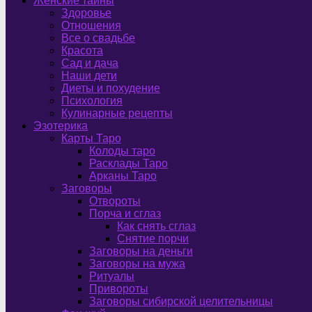
Женские тайны
Здоровье
Отношения
Все о свадьбе
Красота
Сад и дача
Наши дети
Диеты и похудение
Психология
Кулинарные рецепты
Эзотерика
Карты Таро
Колоды таро
Расклады Таро
Арканы Таро
Заговоры
Отвороты
Порча и сглаз
Как снять сглаз
Снятие порчи
Заговоры на деньги
Заговоры на мужа
Ритуалы
Привороты
Заговоры сибирской целительницы