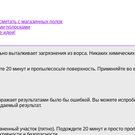
сметать с магазинных полок
ими полосками
е идеи!
ьно выталкивает загрязнения из ворса. Никаких химических
е 20 минут и пропылесосьте поверхность. Применяйте во в
поражает результатами было бы ошибкой. Вы можете испроб
идаемый результат.
ненный участок (пятно). Подождите 20 минут и просто проп
тивности и безопасности.