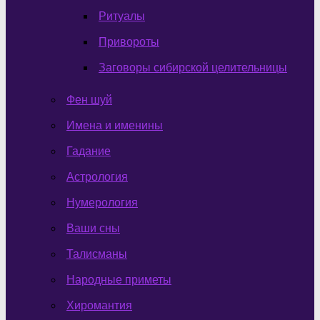
Ритуалы
Привороты
Заговоры сибирской целительницы
Фен шуй
Имена и именины
Гадание
Астрология
Нумерология
Ваши сны
Талисманы
Народные приметы
Хиромантия