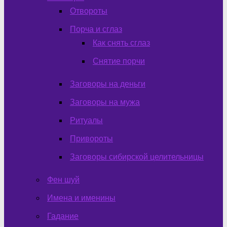
Отвороты
Порча и сглаз
Как снять сглаз
Снятие порчи
Заговоры на деньги
Заговоры на мужа
Ритуалы
Привороты
Заговоры сибирской целительницы
Фен шуй
Имена и именины
Гадание