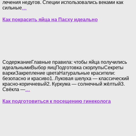
лечения недугов. Специи использовались веками как
сильные
…
Как покрасить яйца на Пасху идеально
СодержаниеГлавные правила: чтобы яйца получились
идеальнымиВыбор яицПодготовка скорлупыСекреты
варкиЗакрепление цветаНатуральные красители:
безопасно и красиво1. Луковая шелуха — классический
красно-коричневый2. Куркума — солнечный жёлтый3.
Свёкла —
…
Как подготовиться к посещению гинеколога