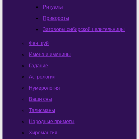
Ритуалы
Привороты
Заговоры сибирской целительницы
Фен шуй
Имена и именины
Гадание
Астрология
Нумерология
Ваши сны
Талисманы
Народные приметы
Хиромантия