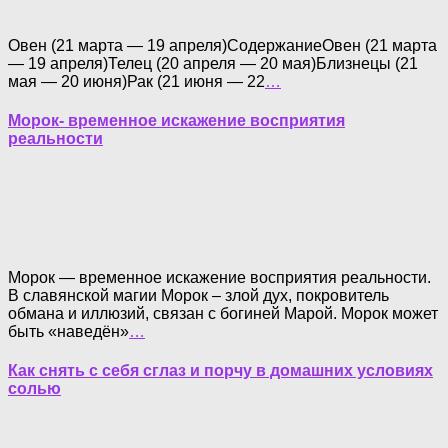
Овен (21 марта — 19 апреля)СодержаниеОвен (21 марта
— 19 апреля)Телец (20 апреля — 20 мая)Близнецы (21
мая — 20 июня)Рак (21 июня — 22
…
Морок- временное искажение восприятия
реальности
Морок — временное искажение восприятия реальности.
В славянской магии Морок – злой дух, покровитель
обмана и иллюзий, связан с богиней Марой. Морок может
быть «наведён»
…
Как снять с себя сглаз и порчу в домашних условиях
солью