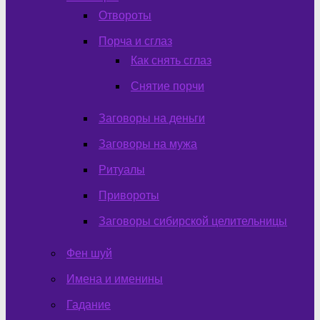
Отвороты
Порча и сглаз
Как снять сглаз
Снятие порчи
Заговоры на деньги
Заговоры на мужа
Ритуалы
Привороты
Заговоры сибирской целительницы
Фен шуй
Имена и именины
Гадание