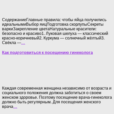
СодержаниеГлавные правила: чтобы яйца получились
идеальнымиВыбор яицПодготовка скорлупыСекреты
варкиЗакрепление цветаНатуральные красители:
безопасно и красиво1. Луковая шелуха — классический
красно-коричневый2. Куркума — солнечный жёлтый3.
Свёкла —
…
Как подготовиться к посещению гинеколога
Каждая современная женщина независимо от возраста и
социального положения должна заботиться о своем
женском здоровье. Поэтому посещение врача-гинеколога
должно быть регулярным. Для посещения женского
врача
…