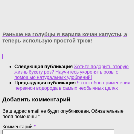
Раньше на голубцы я варила кочан капусты, а
теперь использую простой трюк!
Следующая публикация
Хотите подарить вторую
жизнь букету роз? Научитесь укоренять розы с
помощью натуральных удобрений!
Предыдущая публикация
9 способов применения
перекиси водорода в самых необычных целях
Добавить комментарий
Ваш адрес email не будет опубликован.
Обязательные
поля помечены
*
Комментарий
*