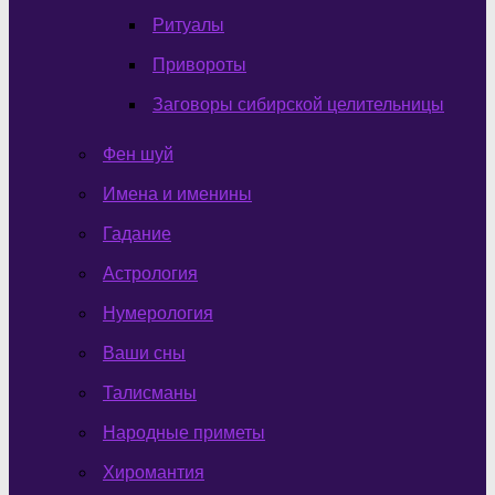
Ритуалы
Привороты
Заговоры сибирской целительницы
Фен шуй
Имена и именины
Гадание
Астрология
Нумерология
Ваши сны
Талисманы
Народные приметы
Хиромантия