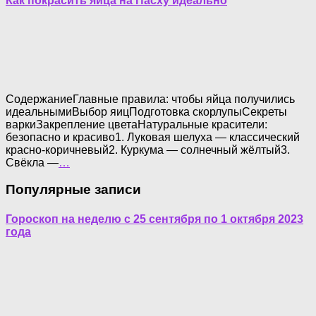
Как покрасить яйца на Пасху идеально
СодержаниеГлавные правила: чтобы яйца получились
идеальнымиВыбор яицПодготовка скорлупыСекреты
варкиЗакрепление цветаНатуральные красители:
безопасно и красиво1. Луковая шелуха — классический
красно-коричневый2. Куркума — солнечный жёлтый3.
Свёкла —
…
Популярные записи
Гороскоп на неделю с 25 сентября по 1 октября 2023
года