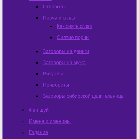
Отвороты
Порча и сглаз
Как снять сглаз
Снятие порчи
Заговоры на деньги
Заговоры на мужа
Ритуалы
Привороты
Заговоры сибирской целительницы
Фен шуй
Имена и именины
Гадание