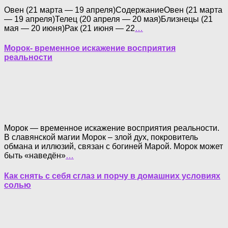
Овен (21 марта — 19 апреля)СодержаниеОвен (21 марта
— 19 апреля)Телец (20 апреля — 20 мая)Близнецы (21
мая — 20 июня)Рак (21 июня — 22
…
Морок- временное искажение восприятия
реальности
Морок — временное искажение восприятия реальности.
В славянской магии Морок – злой дух, покровитель
обмана и иллюзий, связан с богиней Марой. Морок может
быть «наведён»
…
Как снять с себя сглаз и порчу в домашних условиях
солью