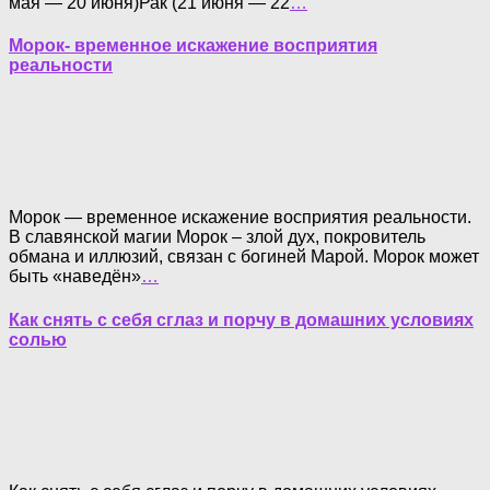
мая — 20 июня)Рак (21 июня — 22
…
Морок- временное искажение восприятия
реальности
Морок — временное искажение восприятия реальности.
В славянской магии Морок – злой дух, покровитель
обмана и иллюзий, связан с богиней Марой. Морок может
быть «наведён»
…
Как снять с себя сглаз и порчу в домашних условиях
солью