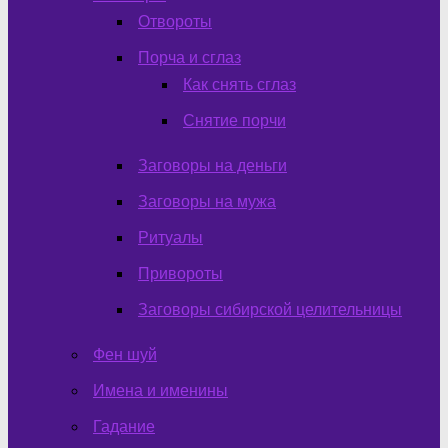
Отвороты
Порча и сглаз
Как снять сглаз
Снятие порчи
Заговоры на деньги
Заговоры на мужа
Ритуалы
Привороты
Заговоры сибирской целительницы
Фен шуй
Имена и именины
Гадание