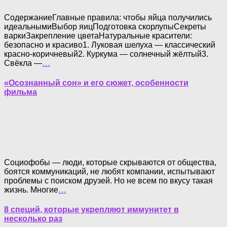
СодержаниеГлавные правила: чтобы яйца получились
идеальнымиВыбор яицПодготовка скорлупыСекреты
варкиЗакрепление цветаНатуральные красители:
безопасно и красиво1. Луковая шелуха — классический
красно-коричневый2. Куркума — солнечный жёлтый3.
Свёкла —
…
«Осознанный сон» и его сюжет, особенности
фильма
Социофобы — люди, которые скрываются от общества,
боятся коммуникаций, не любят компании, испытывают
проблемы с поиском друзей. Но не всем по вкусу такая
жизнь. Многие
…
8 специй, которые укрепляют иммунитет в
несколько раз