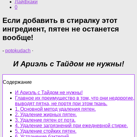
Лайфхаки
0
Если добавить в стиралку этот
ингредиент, пятен не останется
вообще!
-
potokudach
·
И Ариэль с Тайдом не нужны!
Содержание
И Ариэль с Тайдом не нужны!
Главное их преимущество в том, что они недорогие,
выводят пятна, не портя при этом ткань.
1. Основной метод удаления пятен.
2. Удаление жирных пятен.
3. Удаление пятен от пота.
4. Удаление загрязнений при ежедневной стирке.
5. Удаление стойких пятен.
6. Устранение бактерий.