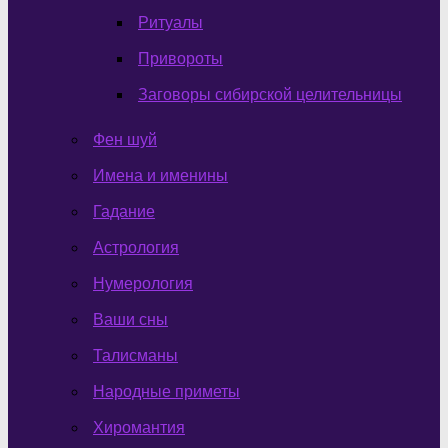
Ритуалы
Привороты
Заговоры сибирской целительницы
Фен шуй
Имена и именины
Гадание
Астрология
Нумерология
Ваши сны
Талисманы
Народные приметы
Хиромантия