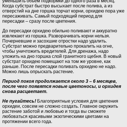
уменьшить объём подкормки до одного раза в месяц.
Когда субстрат быстро высыхает после полива, а из
отверстий на дне горшка торчат корни, орхидею пора уже
пересаживать. Самый подходящий период для
пересадки – сразу после цветения.
До пересадки орхидею обильно поливают и аккуратно
извлекают из горшка. Разворачивать корни нельзя.
Почерневшие и засохшие отростки надо удалить.
Субстрат можно предварительно прокалить на огне,
чтобы уничтожить вредителей. Для дренажа, надо
уложить на дно горшка слой гранитного щебня. В новый
субстрат орхидею помещают на том же уровне, как
раньше. После пересадки поливать орхидею не надо.
Можно лишь опрыскать растение.
Период покоя продолжается около 3 – 6 месяцев,
после чего появятся новые цветоносы, и орхидея
снова расцветает.
Не пугайтесь!
Благоприятные условия для цветения
орхидеи, совсем не сложно создать. Главное окружить
растение заботой и любовью и тогда вы сможете
любоваться красивыми экзотическими цветами на
протяжении всего года.