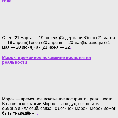
года
Овен (21 марта — 19 апреля)СодержаниеОвен (21 марта
— 19 апреля)Телец (20 апреля — 20 мая)Близнецы (21
мая — 20 июня)Рак (21 июня — 22
…
Морок- временное искажение восприятия
реальности
Морок — временное искажение восприятия реальности.
В славянской магии Морок – злой дух, покровитель
обмана и иллюзий, связан с богиней Марой. Морок может
быть «наведён»
…