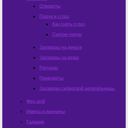
Отвороты
Порча и сглаз
Как снять сглаз
Снятие порчи
Заговоры на деньги
Заговоры на мужа
Ритуалы
Привороты
Заговоры сибирской целительницы
Фен шуй
Имена и именины
Гадание