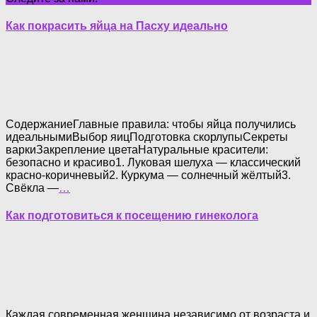
Как покрасить яйца на Пасху идеально
СодержаниеГлавные правила: чтобы яйца получились
идеальнымиВыбор яицПодготовка скорлупыСекреты
варкиЗакрепление цветаНатуральные красители:
безопасно и красиво1. Луковая шелуха — классический
красно-коричневый2. Куркума — солнечный жёлтый3.
Свёкла —
…
Как подготовиться к посещению гинеколога
Каждая современная женщина независимо от возраста и