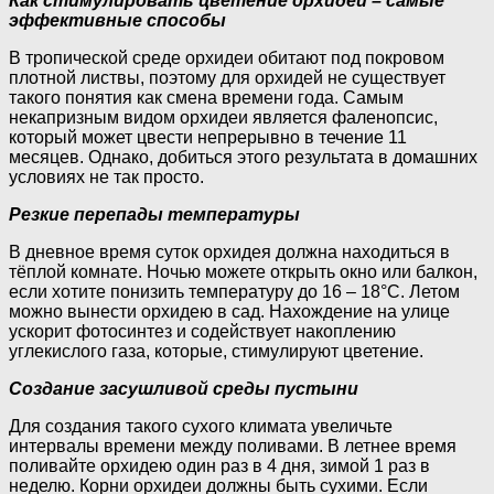
Как стимулировать цветение орхидеи – самые
эффективные способы
В тропической среде орхидеи обитают под покровом
плотной листвы, поэтому для орхидей не существует
такого понятия как смена времени года. Самым
некапризным видом орхидеи является фаленопсис,
который может цвести непрерывно в течение 11
месяцев. Однако, добиться этого результата в домашних
условиях не так просто.
Резкие перепады температуры
В дневное время суток орхидея должна находиться в
тёплой комнате. Ночью можете открыть окно или балкон,
если хотите понизить температуру до 16 – 18°C. Летом
можно вынести орхидею в сад. Нахождение на улице
ускорит фотосинтез и содействует накоплению
углекислого газа, которые, стимулируют цветение.
Создание засушливой среды пустыни
Для создания такого сухого климата увеличьте
интервалы времени между поливами. В летнее время
поливайте орхидею один раз в 4 дня, зимой 1 раз в
неделю. Корни орхидеи должны быть сухими. Если