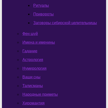
Ритуалы
Привороты
Заговоры сибирской целительницы
Фен шуй
Имена и именины
Гадание
Астрология
Нумерология
Ваши сны
Талисманы
Народные приметы
Хиромантия