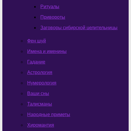
Ритуалы
Привороты
Заговоры сибирской целительницы
Фен шуй
Имена и именины
Гадание
Астрология
Нумерология
Ваши сны
Талисманы
Народные приметы
Хиромантия