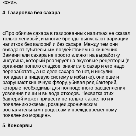
кожи».
4. Газировка без сахара
«Про обилие сахара в газированных напитках не сказал
только ленивый, и многие бренды выпускают вариации
напитков без калорий и без сахара. Между тем они
обладают губительным воздействием на кишечник.
Заменители сахара не просто влияют на выработку
инсулина, который реагирует на вкусовые рецепторы (в
организм попало сладкое, значит,это сахар и его надо
переработать, а на деле сахара-то нет, и инсулин
попадает в пищевую систему в избытке), они еще и
разрушают кишечную флору, убивая ряд бактерий,
которые необходимы для полноценного расщепления,
усвоения пищи и вывода отходов. Нехватка этих
бактерий может привести не только к акне, но и к
появлению экземы, розацеи,хроническим
воспалительным процессам и преждевременному
появлению морщин».
5. Консервы