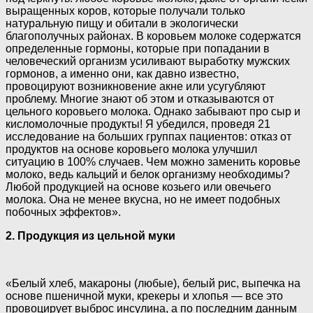
выращенных коров, которые получали только
натуральную пищу и обитали в экологически
благополучных районах. В коровьем молоке содержатся
определенные гормоны, которые при попадании в
человеческий организм усиливают выработку мужских
гормонов, а именно они, как давно известно,
провоцируют возникновение акне или усугубляют
проблему. Многие знают об этом и отказываются от
цельного коровьего молока. Однако забывают про сыр и
кисломолочные продукты! Я убедился, проведя 21
исследование на больших группах пациентов: отказ от
продуктов на основе коровьего молока улучшил
ситуацию в 100% случаев. Чем можно заменить коровье
молоко, ведь кальций и белок организму необходимы?
Любой продукцией на основе козьего или овечьего
молока. Она не менее вкусна, но не имеет подобных
побочных эффектов».
2. Продукция из цельной муки
«Белый хлеб, макароны (любые), белый рис, выпечка на
основе пшеничной муки, крекеры и хлопья — все это
провоцирует выброс инсулина, а по последним данным