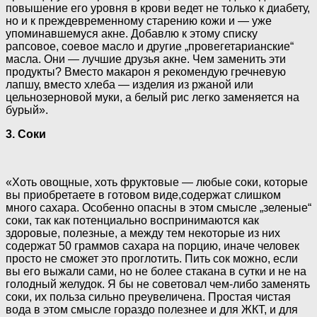
повышение его уровня в крови ведет не только к диабету,
но и к преждевременному старению кожи и — уже
упоминавшемуся акне. Добавлю к этому списку
рапсовое, соевое масло и другие „провегетарианские“
масла. Они — лучшие друзья акне. Чем заменить эти
продукты? Вместо макарон я рекомендую гречневую
лапшу, вместо хлеба — изделия из ржаной или
цельнозерновой муки, а белый рис легко заменяется на
бурый».
3. Соки
«Хоть овощные, хоть фруктовые — любые соки, которые
вы приобретаете в готовом виде,содержат слишком
много сахара. Особенно опасны в этом смысле „зеленые“
соки, так как потенциально воспринимаются как
здоровые, полезные, а между тем некоторые из них
содержат 50 граммов сахара на порцию, иначе человек
просто не сможет это проглотить. Пить сок можно, если
вы его выжали сами, но не более стакана в сутки и не на
голодный желудок. Я бы не советовал чем-либо заменять
соки, их польза сильно преувеличена. Простая чистая
вода в этом смысле гораздо полезнее и для ЖКТ, и для