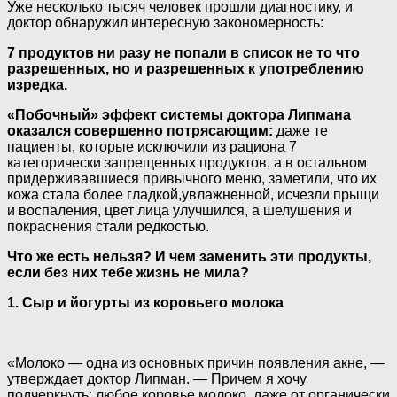
Уже несколько тысяч человек прошли диагностику, и
доктор обнаружил интересную закономерность:
7 продуктов ни разу не попали в список не то что
разрешенных, но и разрешенных к употреблению
изредка.
«Побочный» эффект системы доктора Липмана
оказался совершенно потрясающим:
даже те
пациенты, которые исключили из рациона 7
категорически запрещенных продуктов, а в остальном
придерживавшиеся привычного меню, заметили, что их
кожа стала более гладкой,увлажненной, исчезли прыщи
и воспаления, цвет лица улучшился, а шелушения и
покраснения стали редкостью.
Что же есть нельзя? И чем заменить эти продукты,
если без них тебе жизнь не мила?
1. Сыр и йогурты из коровьего молока
«Молоко — одна из основных причин появления акне, —
утверждает доктор Липман. — Причем я хочу
подчеркнуть: любое коровье молоко, даже от органически