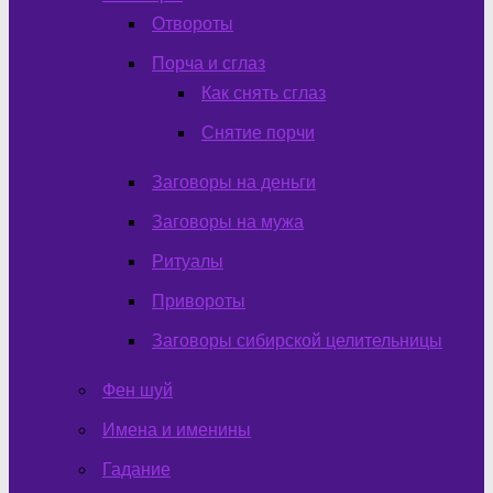
Отвороты
Порча и сглаз
Как снять сглаз
Снятие порчи
Заговоры на деньги
Заговоры на мужа
Ритуалы
Привороты
Заговоры сибирской целительницы
Фен шуй
Имена и именины
Гадание