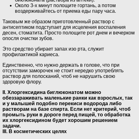
Около 3-х минут полощите гортань, а потом
воздерживайтесь от приема еды пару часа.
Таковым же образом приготовленный раствор с
антисептиком подступает для исцеления воспаления
десен, стоматита. Просто полощите рот днем и вечерком
опосля очистки зубов.
Это средство убирает запах изо рта, служит
профилактикой кариеса.
Единственно, что нужно держать в голове, что при
отсутствии заморочек не стоит нередко употреблять
раствор для полосканий, чтоб не нарушить свою
здоровую флору.
II. Хлоргексидина биглюконатом можно
обеззараживать маленькие ранки как взрослых, так
и у малышей подобно перекиси водорода либо
растворам на базе спирта. Если нет критерий, чтоб
промыть руки в дороге перед пищей, то обработка
их хлоргексидином будет хорошим решением
задачи.
III. В косметических целях