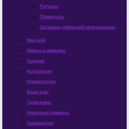
Ритуалы
Привороты
Заговоры сибирской целительницы
Фен шуй
Имена и именины
Гадание
Астрология
Нумерология
Ваши сны
Талисманы
Народные приметы
Хиромантия