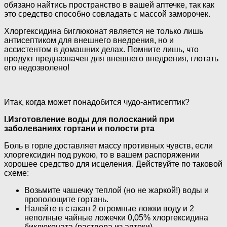
обязано найтись пространство в вашей аптечке, так как
это средство способно совладать с массой заморочек.
Хлоргексидина биглюконат является не только лишь
антисептиком для внешнего внедрения, но и
ассистентом в домашних делах. Помните лишь, что
продукт предназначен для внешнего внедрения, глотать
его недозволено!
Итак, когда может понадобится чудо-антисептик?
I.Изготовление воды для полосканий при
заболеваниях гортани и полости рта
Боль в горле доставляет массу противных чувств, если
хлоргексидин под рукою, то в вашем распоряжении
хорошее средство для исцеления. Действуйте по таковой
схеме:
Возьмите чашечку теплой (но не жаркой!) воды и
прополощите гортань.
Налейте в стакан 2 огромные ложки воду и 2
неполные чайные ложечки 0,05% хлоргексидина
биклюконата (раствора из аптеки).