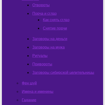
Отвороты
Порча и сглаз
Как снять сглаз
Снятие порчи
Заговоры на деньги
Заговоры на мужа
Ритуалы
Привороты
Заговоры сибирской целительницы
Фен шуй
Имена и именины
Гадание