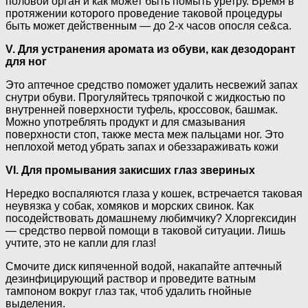
половой орган и как может быть помыть уретру. Время в
протяжении которого проведение таковой процедуры
быть может действенным — до 2-х часов опосля се&са.
V. Для устранения аромата из обуви, как дезодорант
для ног
Это аптечное средство поможет удалить несвежий запах
снутри обуви. Прогуляйтесь тряпочкой с жидкостью по
внутренней поверхности туфель, кроссовок, башмак.
Можно употреблять продукт и для смазывания
поверхности стоп, также места меж пальцами ног. Это
неплохой метод убрать запах и обеззараживать кожи
VI. Для промывания закисших глаз звериных
Нередко воспаляются глаза у кошек, встречается таковая
неувязка у собак, хомяков и морских свинок. Как
посодействовать домашнему любимчику? Хлоргексидин
— средство первой помощи в таковой ситуации. Лишь
учтите, это не капли для глаз!
Смочите диск кипяченной водой, накапайте аптечный
дезинфицирующий раствор и проведите ватным
тампоном вокруг глаз так, чтоб удалить гнойные
выделения.