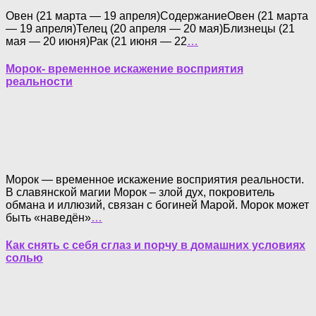
Овен (21 марта — 19 апреля)СодержаниеОвен (21 марта
— 19 апреля)Телец (20 апреля — 20 мая)Близнецы (21
мая — 20 июня)Рак (21 июня — 22
…
Морок- временное искажение восприятия
реальности
Морок — временное искажение восприятия реальности.
В славянской магии Морок – злой дух, покровитель
обмана и иллюзий, связан с богиней Марой. Морок может
быть «наведён»
…
Как снять с себя сглаз и порчу в домашних условиях
солью