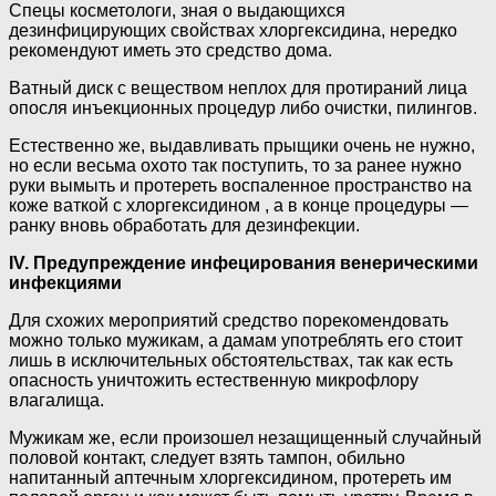
Спецы косметологи, зная о выдающихся
дезинфицирующих свойствах хлоргексидина, нередко
рекомендуют иметь это средство дома.
Ватный диск с веществом неплох для протираний лица
опосля инъекционных процедур либо очистки, пилингов.
Естественно же, выдавливать прыщики очень не нужно,
но если весьма охото так поступить, то за ранее нужно
руки вымыть и протереть воспаленное пространство на
коже ваткой с хлоргексидином , а в конце процедуры —
ранку вновь обработать для дезинфекции.
IV. Предупреждение инфецирования венерическими
инфекциями
Для схожих мероприятий средство порекомендовать
можно только мужикам, а дамам употреблять его стоит
лишь в исключительных обстоятельствах, так как есть
опасность уничтожить естественную микрофлору
влагалища.
Мужикам же, если произошел незащищенный случайный
половой контакт, следует взять тампон, обильно
напитанный аптечным хлоргексидином, протереть им