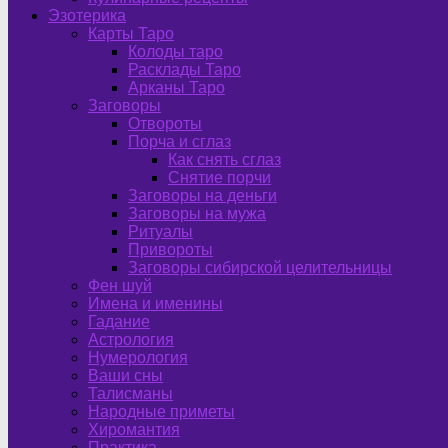
Эзотерика
Карты Таро
Колоды таро
Расклады Таро
Арканы Таро
Заговоры
Отвороты
Порча и сглаз
Как снять сглаз
Снятие порчи
Заговоры на деньги
Заговоры на мужа
Ритуалы
Привороты
Заговоры сибирской целительницы
Фен шуй
Имена и именины
Гадание
Астрология
Нумерология
Ваши сны
Талисманы
Народные приметы
Хиромантия
Практика