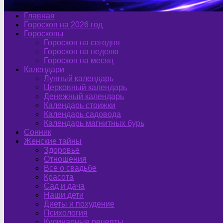
Главная
Гороскоп на 2026 год
Гороскопы
Гороскоп на сегодня
Гороскоп на неделю
Гороскоп на месяц
Календари
Лунный календарь
Церковный календарь
Денежный календарь
Календарь стрижки
Календарь садовода
Календарь магнитных бурь
Сонник
Женские тайны
Здоровье
Отношения
Все о свадьбе
Красота
Сад и дача
Наши дети
Диеты и похудение
Психология
Кулинарные рецепты