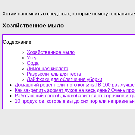
Хотим напомнить о средствах, которые помогут справитьс
Хозяйственное мыло
Содержание
Хозяйственное мыло
Уксус
Сода
Лимонная кислота
Разрыхлитель для теста
Лайфхаки для облегчения уборки
Домашний рецепт элитного коньяка! В 100 раз лучше
Как закрепить аромат духов на весь день? Очень про
Работающий способ, как избавиться от сорняков и тр
10 продуктов, которые вы до сих пор ели неправиль