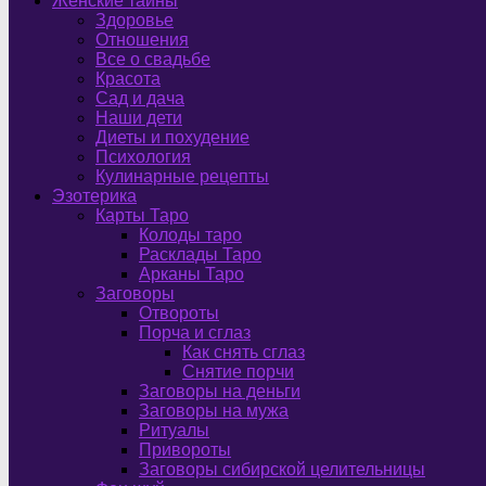
Женские тайны
Здоровье
Отношения
Все о свадьбе
Красота
Сад и дача
Наши дети
Диеты и похудение
Психология
Кулинарные рецепты
Эзотерика
Карты Таро
Колоды таро
Расклады Таро
Арканы Таро
Заговоры
Отвороты
Порча и сглаз
Как снять сглаз
Снятие порчи
Заговоры на деньги
Заговоры на мужа
Ритуалы
Привороты
Заговоры сибирской целительницы