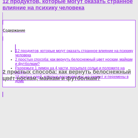
12 продуктов, которые могут оказать странное
влияние на психику человека
Содержание
12 продуктов, которые могут оказать странное влияние на психику
человека
2 простых способа: как вернуть белоснежный цвет носкам, майкам
и футболкам?
Разрежьте 1 лимон на 4 части, посыпьте солью и положите на
2 простых способа: как вернуть белоснежный
кухне!
18 крутых идей, которые вдохновят вас на ремонт и перемены в
цвет носкам, майкам и футболкам?
доме