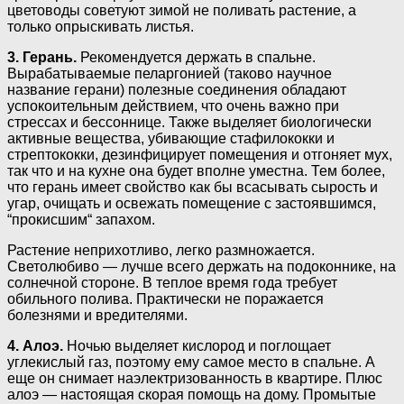
цветоводы советуют зимой не поливать растение, а
только опрыскивать листья.
3. Герань.
Рекомендуется держать в спальне.
Вырабатываемые пеларгонией (таково научное
название герани) полезные соединения обладают
успокоительным действием, что очень важно при
стрессах и бессоннице. Также выделяет биологически
активные вещества, убивающие стафилококки и
стрептококки, дезинфицирует помещения и отгоняет мух,
так что и на кухне она будет вполне уместна. Тем более,
что герань имеет свойство как бы всасывать сырость и
угар, очищать и освежать помещение с застоявшимся,
“прокисшим“ запахом.
Растение неприхотливо, легко размножается.
Светолюбиво — лучше всего держать на подоконнике, на
солнечной стороне. В теплое время года требует
обильного полива. Практически не поражается
болезнями и вредителями.
4. Алоэ.
Ночью выделяет кислород и поглощает
углекислый газ, поэтому ему самое место в спальне. А
еще он снимает наэлектризованность в квартире. Плюс
алоэ — настоящая скорая помощь на дому. Промытые