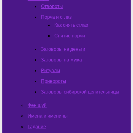
Отвороты
Порча и сглаз
Как снять сглаз
Снятие порчи
Заговоры на деньги
Заговоры на мужа
Ритуалы
Привороты
Заговоры сибирской целительницы
Фен шуй
Имена и именины
Гадание