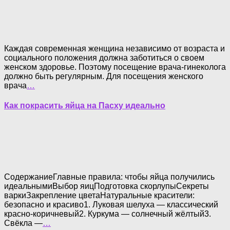
Каждая современная женщина независимо от возраста и
социального положения должна заботиться о своем
женском здоровье. Поэтому посещение врача-гинеколога
должно быть регулярным. Для посещения женского
врача
…
Как покрасить яйца на Пасху идеально
СодержаниеГлавные правила: чтобы яйца получились
идеальнымиВыбор яицПодготовка скорлупыСекреты
варкиЗакрепление цветаНатуральные красители:
безопасно и красиво1. Луковая шелуха — классический
красно-коричневый2. Куркума — солнечный жёлтый3.
Свёкла —
…