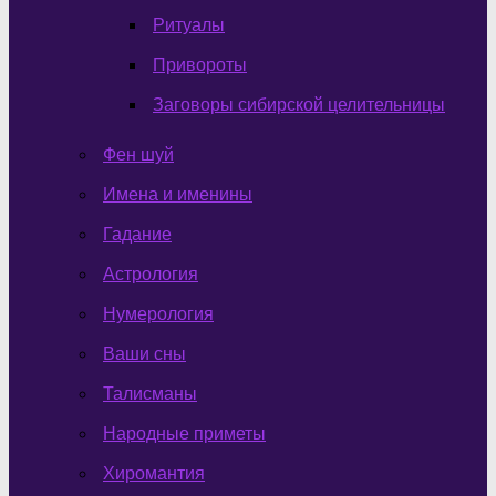
Ритуалы
Привороты
Заговоры сибирской целительницы
Фен шуй
Имена и именины
Гадание
Астрология
Нумерология
Ваши сны
Талисманы
Народные приметы
Хиромантия