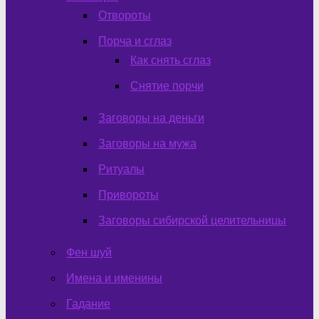
Отвороты
Порча и сглаз
Как снять сглаз
Снятие порчи
Заговоры на деньги
Заговоры на мужа
Ритуалы
Привороты
Заговоры сибирской целительницы
Фен шуй
Имена и именины
Гадание