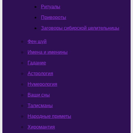
Ритуалы
Привороты
Заговоры сибирской целительницы
Фен шуй
Имена и именины
Гадание
Астрология
Нумерология
Ваши сны
Талисманы
Народные приметы
Хиромантия