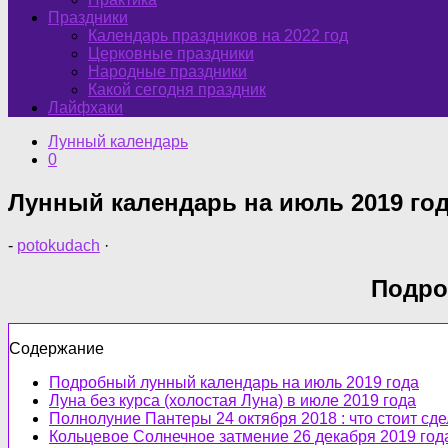
Праздники
Календарь праздников на 2022 год
Церковные праздники
Народные праздники
Какой сегодня праздник
Лайфхаки
Лунный календарь
0
Лунный календарь на июль 2019 год
-
potokudach
·
Подро
Содержание
Подробный лунный календарь на июль 2019 года
Луна без курса (холостая Луна) в июле 2019 года
Полнолуние Пантеры 24 октября 2018 : что стоит сде
Кольцевое Солнечное затмение 26 декабря 2019 год