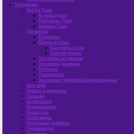
Эзотерика
Карты Таро
Колоды таро
Расклады Таро
Арканы Таро
Заговоры
Отвороты
Порча и сглаз
Как снять сглаз
Снятие порчи
Заговоры на деньги
Заговоры на мужа
Ритуалы
Привороты
Заговоры сибирской целительницы
Фен шуй
Имена и именины
Гадание
Астрология
Нумерология
Ваши сны
Талисманы
Народные приметы
Хиромантия
Практика