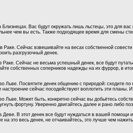
Близнецах. Вас будут окружать лишь льстецы, это для вас 
сильнее чем вы есть. Также подходящее время для смены ст
 в Раке. Сейчас взвешивайте на весах собственной совести
роить разгрузочный денек.
в Раке. Сейчас не весьма успешный денек, все будут путат
шайте собственных соперников надежды на их фуррор, в ито
о Льве. Посвятите денек общению с природой: сходите по г
 настроение сейчас посодействуют воплотить эти планы. И 
о Льве. Может быть, конкретно сейчас вы добьётесь собст
угнуть фортуну. Уверенно двигайтесь далее и рано либо поз
 Деве. В этот денек все будут нуждаться в вашей помощи 
 на это весь денек, не отчаивайтесь, это лучше чем нажит