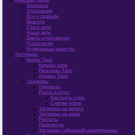
Женские тайны
Здоровье
Отношения
Все о свадьбе
Красота
Сад и дача
Наши дети
Диеты и похудение
Психология
Кулинарные рецепты
Эзотерика
Карты Таро
Колоды таро
Расклады Таро
Арканы Таро
Заговоры
Отвороты
Порча и сглаз
Как снять сглаз
Снятие порчи
Заговоры на деньги
Заговоры на мужа
Ритуалы
Привороты
Заговоры сибирской целительницы