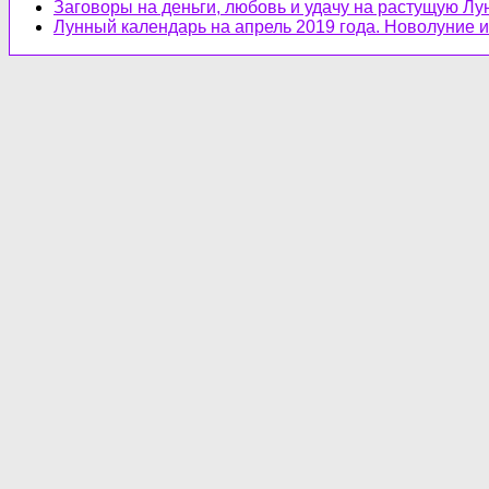
Заговоры на деньги, любовь и удачу на растущую Лу
Лунный календарь на апрель 2019 года. Новолуние и