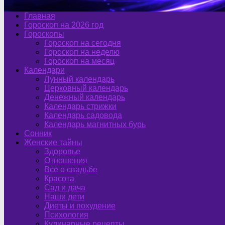
Главная
Гороскоп на 2026 год
Гороскопы
Гороскоп на сегодня
Гороскоп на неделю
Гороскоп на месяц
Календари
Лунный календарь
Церковный календарь
Денежный календарь
Календарь стрижки
Календарь садовода
Календарь магнитных бурь
Сонник
Женские тайны
Здоровье
Отношения
Все о свадьбе
Красота
Сад и дача
Наши дети
Диеты и похудение
Психология
Кулинарные рецепты