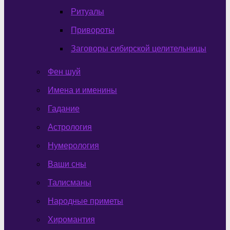
Ритуалы
Привороты
Заговоры сибирской целительницы
Фен шуй
Имена и именины
Гадание
Астрология
Нумерология
Ваши сны
Талисманы
Народные приметы
Хиромантия