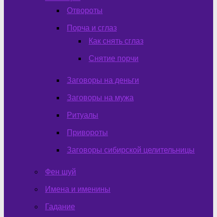
Отвороты
Порча и сглаз
Как снять сглаз
Снятие порчи
Заговоры на деньги
Заговоры на мужа
Ритуалы
Привороты
Заговоры сибирской целительницы
Фен шуй
Имена и именины
Гадание