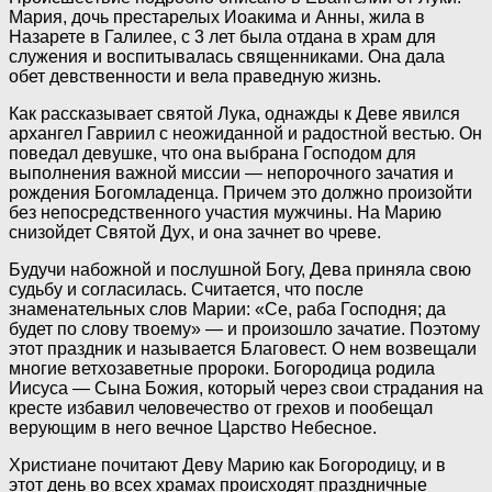
Мария, дочь престарелых Иоакима и Анны, жила в
Назарете в Галилее, с 3 лет была отдана в храм для
служения и воспитывалась священниками. Она дала
обет девственности и вела праведную жизнь.
Как рассказывает святой Лука, однажды к Деве явился
архангел Гавриил с неожиданной и радостной вестью. Он
поведал девушке, что она выбрана Господом для
выполнения важной миссии — непорочного зачатия и
рождения Богомладенца. Причем это должно произойти
без непосредственного участия мужчины. На Марию
снизойдет Святой Дух, и она зачнет во чреве.
Будучи набожной и послушной Богу, Дева приняла свою
судьбу и согласилась. Считается, что после
знаменательных слов Марии: «Се, раба Господня; да
будет по слову твоему» — и произошло зачатие. Поэтому
этот праздник и называется Благовест. О нем возвещали
многие ветхозаветные пророки. Богородица родила
Иисуса — Сына Божия, который через свои страдания на
кресте избавил человечество от грехов и пообещал
верующим в него вечное Царство Небесное.
Христиане почитают Деву Марию как Богородицу, и в
этот день во всех храмах происходят праздничные