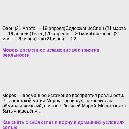
Овен (21 марта — 19 апреля)СодержаниеОвен (21 марта
— 19 апреля)Телец (20 апреля — 20 мая)Близнецы (21
мая — 20 июня)Рак (21 июня — 22
…
Морок- временное искажение восприятия
реальности
Морок — временное искажение восприятия реальности.
В славянской магии Морок – злой дух, покровитель
обмана и иллюзий, связан с богиней Марой. Морок может
быть «наведён»
…
Как снять с себя сглаз и порчу в домашних условиях
солью