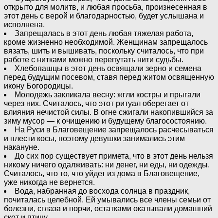
открыто для молитв, и любая просьба, произнесенная в
этот день с верой и благодарностью, будет услышана и
исполнена.
Запрещалась в этот день любая тяжелая работа,
кроме жизненно необходимой. Женщинам запрещалось
вязать, шить и вышивать, поскольку считалось, что при
работе с нитками можно перепутать нити судьбы.
Хлебопашцы в этот день освящали зерно и семена
перед будущим посевом, ставя перед житом освященную
икону Богородицы.
Молодежь закликала весну: жгли костры и прыгали
через них. Считалось, что этот ритуал оберегает от
влияния нечистой силы. В огне сжигали накопившийся за
зиму мусор — к очищению и будущему благосостоянию.
На Руси в Благовещение запрещалось расчесываться
и плести косы, поэтому девушки занимались этим
накануне.
До сих пор существует примета, что в этот день нельзя
никому ничего одалживать: ни денег, ни еды, ни одежды.
Считалось, что то, что уйдет из дома в Благовещение,
уже никогда не вернется.
Вода, набранная до восхода солнца в праздник,
почиталась целебной. Ей умывались все члены семьи от
болезни, сглаза и порчи, остатками окатывали домашний
скот и птицу.