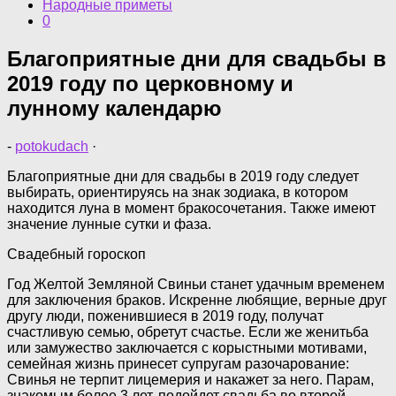
Народные приметы
0
Благоприятные дни для свадьбы в
2019 году по церковному и
лунному календарю
-
potokudach
·
Благоприятные дни для свадьбы в 2019 году следует
выбирать, ориентируясь на знак зодиака, в котором
находится луна в момент бракосочетания. Также имеют
значение лунные сутки и фаза.
Свадебный гороскоп
Год Желтой Земляной Свиньи станет удачным временем
для заключения браков. Искренне любящие, верные друг
другу люди, поженившиеся в 2019 году, получат
счастливую семью, обретут счастье. Если же женитьба
или замужество заключается с корыстными мотивами,
семейная жизнь принесет супругам разочарование:
Свинья не терпит лицемерия и накажет за него. Парам,
знакомым более 3 лет, подойдет свадьба во второй