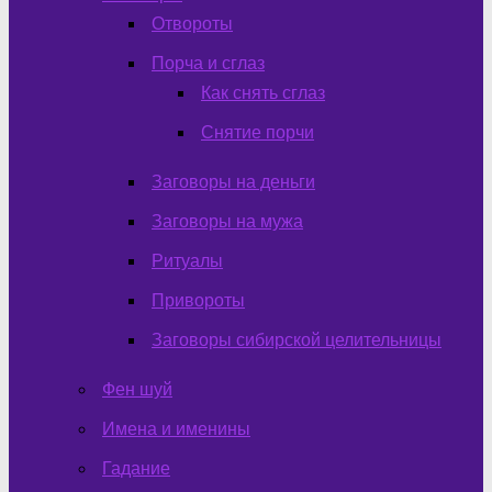
Отвороты
Порча и сглаз
Как снять сглаз
Снятие порчи
Заговоры на деньги
Заговоры на мужа
Ритуалы
Привороты
Заговоры сибирской целительницы
Фен шуй
Имена и именины
Гадание