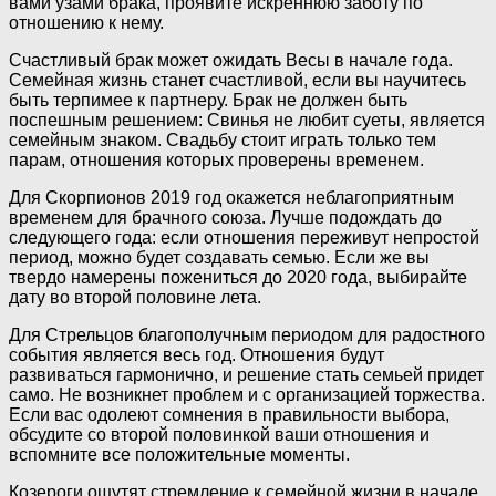
вами узами брака, проявите искреннюю заботу по
отношению к нему.
Счастливый брак может ожидать Весы в начале года.
Семейная жизнь станет счастливой, если вы научитесь
быть терпимее к партнеру. Брак не должен быть
поспешным решением: Свинья не любит суеты, является
семейным знаком. Свадьбу стоит играть только тем
парам, отношения которых проверены временем.
Для Скорпионов 2019 год окажется неблагоприятным
временем для брачного союза. Лучше подождать до
следующего года: если отношения переживут непростой
период, можно будет создавать семью. Если же вы
твердо намерены пожениться до 2020 года, выбирайте
дату во второй половине лета.
Для Стрельцов благополучным периодом для радостного
события является весь год. Отношения будут
развиваться гармонично, и решение стать семьей придет
само. Не возникнет проблем и с организацией торжества.
Если вас одолеют сомнения в правильности выбора,
обсудите со второй половинкой ваши отношения и
вспомните все положительные моменты.
Козероги ощутят стремление к семейной жизни в начале