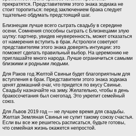
прекратятся. Представителям этого знака зодиака не
стоит торопиться: перед заключением брака следует
тщательно обдумать предстоящий шаг.
Близнецам лучше всего сыграть свадьбу в середине
осени. Сомнения способны сыграть с Близнецами злую
шутку: партнер, увидев неуверенность, может отказаться
от намерения вступить в брак. Астрологи советуют
представителям этого знака доверять интуиции: это
поможет сделать правильный выбор. На церемонию не
приглашайте много народа. Лучше ограничиться самыми
близкими и родными людьми.
Для Раков год Желтой Свиньи будет благоприятным для
вступления в брак. Представители этого знака зодиака
ценят домашний очаг, что придется по вкусу Свинье.
Свадьбу назначайте на зиму. Желательно, чтобы в день
бракосочетания был снегопад. Это укрепит семейный
союз.
Для Львов 2019 год — не лучшее время для свадьбы.
Желтая Земляная Свинья не сулит такому союзу счастья.
Если вы все же решитесь расписаться, будьте готовы,
что семейная жизнь окажется непростой.