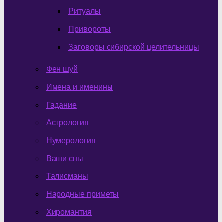
Ритуалы
Привороты
Заговоры сибирской целительницы
Фен шуй
Имена и именины
Гадание
Астрология
Нумерология
Ваши сны
Талисманы
Народные приметы
Хиромантия