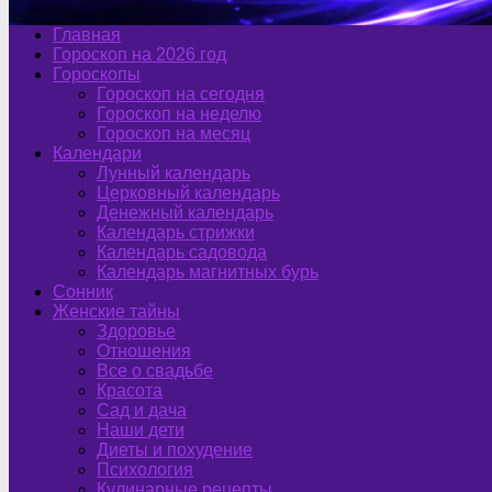
Главная
Гороскоп на 2026 год
Гороскопы
Гороскоп на сегодня
Гороскоп на неделю
Гороскоп на месяц
Календари
Лунный календарь
Церковный календарь
Денежный календарь
Календарь стрижки
Календарь садовода
Календарь магнитных бурь
Сонник
Женские тайны
Здоровье
Отношения
Все о свадьбе
Красота
Сад и дача
Наши дети
Диеты и похудение
Психология
Кулинарные рецепты