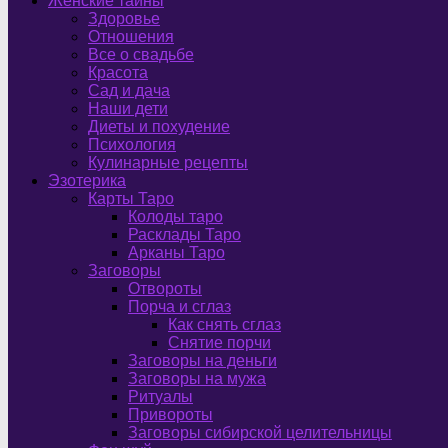
Женские тайны
Здоровье
Отношения
Все о свадьбе
Красота
Сад и дача
Наши дети
Диеты и похудение
Психология
Кулинарные рецепты
Эзотерика
Карты Таро
Колоды таро
Расклады Таро
Арканы Таро
Заговоры
Отвороты
Порча и сглаз
Как снять сглаз
Снятие порчи
Заговоры на деньги
Заговоры на мужа
Ритуалы
Привороты
Заговоры сибирской целительницы