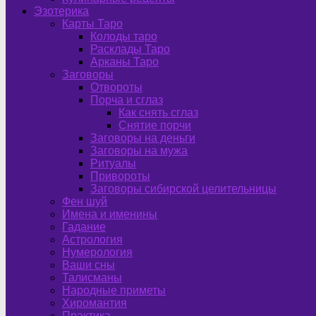
Эзотерика
Карты Таро
Колоды таро
Расклады Таро
Арканы Таро
Заговоры
Отвороты
Порча и сглаз
Как снять сглаз
Снятие порчи
Заговоры на деньги
Заговоры на мужа
Ритуалы
Привороты
Заговоры сибирской целительницы
Фен шуй
Имена и именины
Гадание
Астрология
Нумерология
Ваши сны
Талисманы
Народные приметы
Хиромантия
Практика