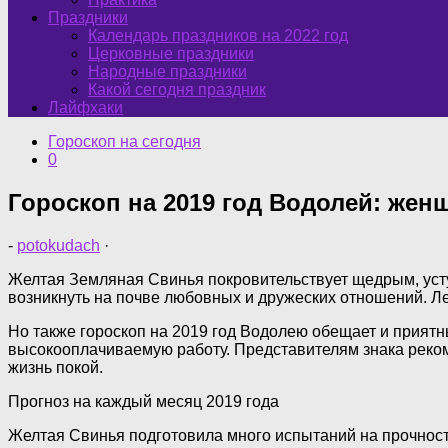
Праздники
Календарь праздников на 2022 год
Церковные праздники
Народные праздники
Какой сегодня праздник
Лайфхаки
Гороскоп на сегодня
0
Гороскоп на 2019 год Водолей: же
-
potokudach
·
Желтая Земляная Свинья покровительствует щедрым, уст
возникнуть на почве любовных и дружеских отношений. Л
Но также гороскоп на 2019 год Водолею обещает и приятн
высокооплачиваемую работу. Представителям знака рекоме
жизнь покой.
Прогноз на каждый месяц 2019 года
Желтая Свинья подготовила много испытаний на прочност