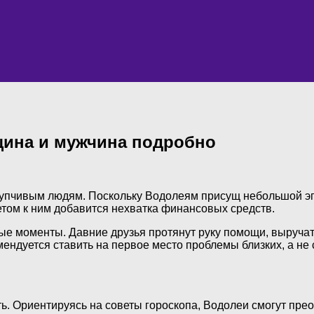
нщина и мужчина подробно
упчивым людям. Поскольку Водолеям присущ небольшой эго
етом к ним добавится нехватка финансовых средств.
ые моменты. Давние друзья протянут руку помощи, выручат
ндуется ставить на первое место проблемы близких, а не с
ь. Ориентируясь на советы гороскопа, Водолеи смогут пре