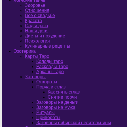
Женские тайны
Здоровье
Отношения
Все о свадьбе
Красота
Сад и дача
Наши дети
Диеты и похудение
Психология
Кулинарные рецепты
Эзотерика
Карты Таро
Колоды таро
Расклады Таро
Арканы Таро
Заговоры
Отвороты
Порча и сглаз
Как снять сглаз
Снятие порчи
Заговоры на деньги
Заговоры на мужа
Ритуалы
Привороты
Заговоры сибирской целительницы