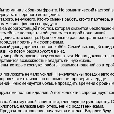
бытиями на любовном фронте. Но романтический настрой в
допускать нервного истощения.
тарого, ненужного. Кто-то сменит работу, кто-то партнера, 
том месяце финансы порадуют.
 из-за дорогостоящей покупки, которая окажется бесполез
а семейные насладятся общением со второй половинкой.
в девиз этого месяца. Нужно меньше распространяться о св
 порадует приятными сюрпризами.
льный доход принесет новое хобби. Семейных людей ожида
зи, но потом разочаруются в них.
угую работу, нужно сразу соглашаться. Новая должность по
ставится возможность наладить личную жизнь.
ены, которые коснутся работы, взаимоотношений со второ
ся приложить немало усилий. Нежелательны поездки автом
оровья все отлично, но не помешает проверить сердце.
ений. Рекомендуется больше проводить времени с родным
.
друзьями полная идиллия. А вот коллектив спровоцирует к
лазах. А всему виной завистники, клевещущие руководству
 хлопотах, налаживании отношений с родственниками.
Предвзятое отношение начальства и коллег Водолеи будут т