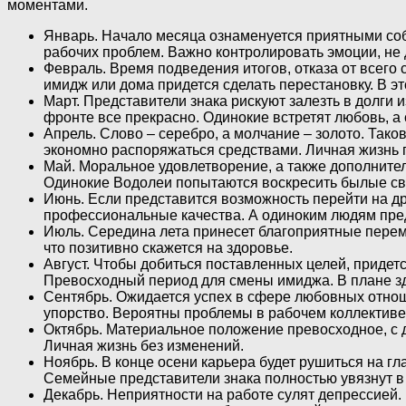
моментами.
Январь. Начало месяца ознаменуется приятными со
рабочих проблем. Важно контролировать эмоции, не 
Февраль. Время подведения итогов, отказа от всего с
имидж или дома придется сделать перестановку. В э
Март. Представители знака рискуют залезть в долги
фронте все прекрасно. Одинокие встретят любовь, 
Апрель. Слово – серебро, а молчание – золото. Тако
экономно распоряжаться средствами. Личная жизнь
Май. Моральное удовлетворение, а также дополните
Одинокие Водолеи попытаются воскресить былые свя
Июнь. Если представится возможность перейти на др
профессиональные качества. А одиноким людям пред
Июль. Середина лета принесет благоприятные перем
что позитивно скажется на здоровье.
Август. Чтобы добиться поставленных целей, придет
Превосходный период для смены имиджа. В плане зд
Сентябрь. Ожидается успех в сфере любовных отнош
упорство. Вероятны проблемы в рабочем коллективе
Октябрь. Материальное положение превосходное, с 
Личная жизнь без изменений.
Ноябрь. В конце осени карьера будет рушиться на г
Семейные представители знака полностью увязнут в
Декабрь. Неприятности на работе сулят депрессией. 