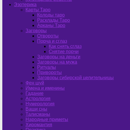
Эзотерика
Карты Таро
Колоды таро
Расклады Таро
Арканы Таро
Заговоры
Отвороты
Порча и сглаз
Как снять сглаз
Снятие порчи
Заговоры на деньги
Заговоры на мужа
Ритуалы
Привороты
Заговоры сибирской целительницы
Фен шуй
Имена и именины
Гадание
Астрология
Нумерология
Ваши сны
Талисманы
Народные приметы
Хиромантия
Практика