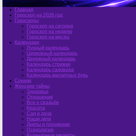
Главная
Гороскоп на 2026 год
Гороскопы
Гороскоп на сегодня
Гороскоп на неделю
Гороскоп на месяц
Календари
Лунный календарь
Церковный календарь
Денежный календарь
Календарь стрижки
Календарь садовода
Календарь магнитных бурь
Сонник
Женские тайны
Здоровье
Отношения
Все о свадьбе
Красота
Сад и дача
Наши дети
Диеты и похудение
Психология
Кулинарные рецепты