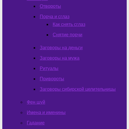
Отвороты
Порча и сглаз
Как снять сглаз
Снятие порчи
Заговоры на деньги
Заговоры на мужа
Ритуалы
Привороты
Заговоры сибирской целительницы
Фен шуй
Имена и именины
Гадание