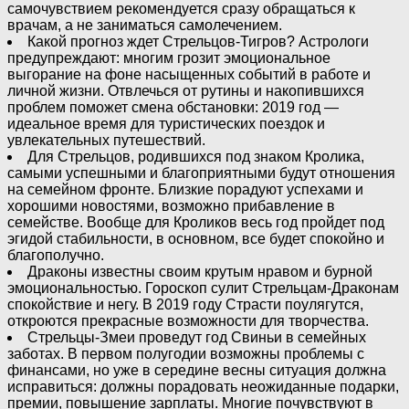
самочувствием рекомендуется сразу обращаться к
врачам, а не заниматься самолечением.
Какой прогноз ждет Стрельцов-Тигров? Астрологи
предупреждают: многим грозит эмоциональное
выгорание на фоне насыщенных событий в работе и
личной жизни. Отвлечься от рутины и накопившихся
проблем поможет смена обстановки: 2019 год —
идеальное время для туристических поездок и
увлекательных путешествий.
Для Стрельцов, родившихся под знаком Кролика,
самыми успешными и благоприятными будут отношения
на семейном фронте. Близкие порадуют успехами и
хорошими новостями, возможно прибавление в
семействе. Вообще для Кроликов весь год пройдет под
эгидой стабильности, в основном, все будет спокойно и
благополучно.
Драконы известны своим крутым нравом и бурной
эмоциональностью. Гороскоп сулит Стрельцам-Драконам
спокойствие и негу. В 2019 году Страсти поулягутся,
откроются прекрасные возможности для творчества.
Стрельцы-Змеи проведут год Свиньи в семейных
заботах. В первом полугодии возможны проблемы с
финансами, но уже в середине весны ситуация должна
исправиться: должны порадовать неожиданные подарки,
премии, повышение зарплаты. Многие почувствуют в