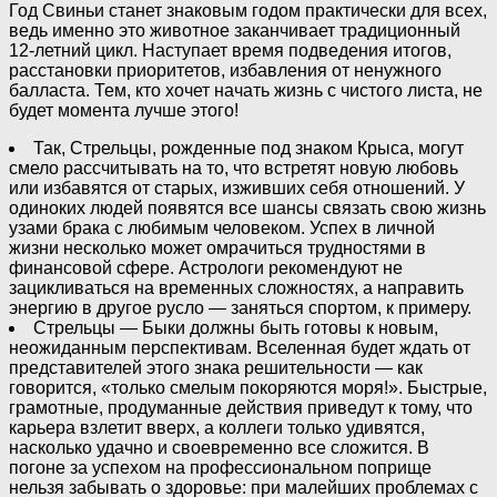
Год Свиньи станет знаковым годом практически для всех,
ведь именно это животное заканчивает традиционный
12-летний цикл. Наступает время подведения итогов,
расстановки приоритетов, избавления от ненужного
балласта. Тем, кто хочет начать жизнь с чистого листа, не
будет момента лучше этого!
Так, Стрельцы, рожденные под знаком Крыса, могут
смело рассчитывать на то, что встретят новую любовь
или избавятся от старых, изживших себя отношений. У
одиноких людей появятся все шансы связать свою жизнь
узами брака с любимым человеком. Успех в личной
жизни несколько может омрачиться трудностями в
финансовой сфере. Астрологи рекомендуют не
зацикливаться на временных сложностях, а направить
энергию в другое русло — заняться спортом, к примеру.
Стрельцы — Быки должны быть готовы к новым,
неожиданным перспективам. Вселенная будет ждать от
представителей этого знака решительности — как
говорится, «только смелым покоряются моря!». Быстрые,
грамотные, продуманные действия приведут к тому, что
карьера взлетит вверх, а коллеги только удивятся,
насколько удачно и своевременно все сложится. В
погоне за успехом на профессиональном поприще
нельзя забывать о здоровье: при малейших проблемах с