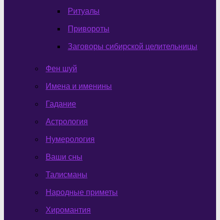
Ритуалы
Привороты
Заговоры сибирской целительницы
Фен шуй
Имена и именины
Гадание
Астрология
Нумерология
Ваши сны
Талисманы
Народные приметы
Хиромантия