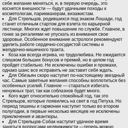
себе желание меняться, и, в первую очередь, это
коснется внешности — будут удачными походы к
косметологам, парикмахерам, визажистам.
Для Стрельцов, родившихся под знаком Лошади, год
станет отличным стартом для взлета по карьерной
лестнице. Многих ждет повышение по службе. Главное, в
гонке за регалиями не упускать из внимания свое
здоровье. Особенное внимание астрологи рекомендуют
уделить работе сердечно-сосудистой системы и
желудочно-кишечного тракта.
Коза как всегда игрива, но трудолюбива. Не ожидается
слишком больших бонусов и премий, но в целом год
пройдет стабильно. Не исключены ошибки и промахи,
однако шанс все исправить не заставит себя ждать.
Для Обезьян скоро наступит по-настоящему звездный
час. Самые заветные желания способны воплотиться без
особенных усилий. Главное — стараться избегать
ненужных трат, так как соблазнов будет много.
Кого ждет относительно спокойный год, так это
Стрельцов, которые появились на свет в год Петуха. Но
период тишины и гармонии наступит только во втором
полугодии, в первые несколько месяцев не исключены
приключения и авантюры.
Для Стрельцов-Собак наступит удачное время
заняться вопросами недвижимости —теперь можно