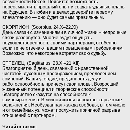
возможности Весов. Появится возможность
переосмыслить прошлый опыт и создать удачные планы
на будущее. В любви и в делах доверяйте первому
впечатлению — оно будет самым правильным.
СКОРПИОН (Scorpius, 24.X–22.XI)
День связан с изменениями в личной жизни – непрочные
связи разорвутся. Многие будут ощущать
неудовлетворенность своими партнерами, особенно
если те не отвечают вашим повышенным требованиям.
Возможно, что некоторые встретят свою судьбу.
СТРЕЛЕЦ (Sagittarius, 23.XI–21.XII)
Благоприятный день, связанный с нравственной
чистотой, духовным преображением, преодолением
сомнений. Ваши усердие, преданность делу и
работоспособность принесут свои плоды. Возросший
жизненный потенциал и творческие способности
благоприятно скажутся на способности к
самовыражению. В личной жизни вероятны серьезные
осложнения. Необузданная жажда свободы, в том числе
и от семейных уз, может послужить причиной разрыва
отношений с партнером.
Читайте также: