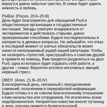
вернутся давно забытые чувства. В семье будет царить
нежность и любовь.
РЫБЫ (Pisces, 20.II–20.III)
День будет благоприятен для обращений Рыб в
общественные организации и государственные
инстанции. Звезды советуют воздержаться от
экспериментов и действовать старыми, давно
проверенными способами. Будьте последовательны и
напористы в деловых вопросах. Не забывайте, что отказ
в последний момент от взятых обязательств может
нанести непоправимый ущерб вашей репутации. Чтобы
не натворить глупостей, прислушайтесь к советам друзей
и примите их помощь. Вам придется разделиться на двух
Рыб, одна из которых будет отдавать себя работе, а
другая – семье. Вероятен всплеск негативных эмоций,
нервный стресс.
ОВЕН (Aries, 21.III–20.IV)
Благоприятный день, связанный с преодолением
сомнений, получением и переработкой информации.
Будьте готовы и к не совсем благосклонному отношению
к вам начальства или сотрудников. Не исключены козни
недоброжелателя. Неприятное известие внесет путаницу
в дела, поездка окажется безрезультатной.