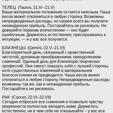
ТЕЛЕЦ (Taurus, 21.IV–21.V)
Ваше материальное положение остается неясным. Чаша
весов может отклониться в любую сторону. Возможны
непредвиденные расходы, но скорее всего вы получите
неожиданную прибыль. Постарайтесь не рисковать. Не
доверяйте первому впечатлению — оно будет
ошибочным. Держитесь естественно, прислушиваясь к
интуиции, — и у вас все получится.
БЛИЗНЕЦЫ (Gemini, 22.V–21.VI)
Благоприятный день, связанный с нравственной
чистотой, духовным преображением, преодолением
сомнений. Удачный день для Близнецов творческих
профессий. Они смогут показать себя с лучшей стороны,
хотя существенных изменений в материальном
благосостоянии не предвидится. Чаша весов может
отклониться в любую сторону. Непредвиденные расходы
возможны так же, как и неожиданная прибыль.
Постарайтесь не рисковать.
РАК (Cancer, 22.VI–22.VII)
Сегодня отбросьте все сомнения и позвольте чувству
уверенности полностью овладеть вами. Держитесь
естественно, ни в чем себе не отказывайте – у вас все