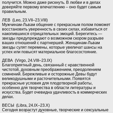
получится. Можно даже рискнуть. В любви и в делах
доверяйте первому впечатлению – оно будет самым
правильным.
ЛЕВ (Leo, 23.VII–23.VIII)
Мужчинам-Львам общение с прекрасным полом поможет
восстановить уверенность в своих силах, избавиться от
накопившихся отрицательных эмоций. Берегитесь —
звезды предупреждают о возможном скором разрыве
ваших отношений с партнершей. Женщинам-Львам
звезды сулят перемены, которые увеличат шансы на
успех или повысят материальное благосостояние.
ДЕВА (Virgo, 24.VIII–23.IX)
Благоприятный день, связанный с нравственной
чистотой, духовным преображением, преодолением
сомнений. Бережливые и осторожные Девы будут
великодушными и расточительными. Появятся
прекрасные условия для плодотворной работы,
особенно для творчества в области литературы и
искусства. Будет очевидна удачливость в коммерческих
делах.
ВЕСЫ (Libra, 24.IX–23.X)
Сегодня возрастут духовные, творческие и сексуальные