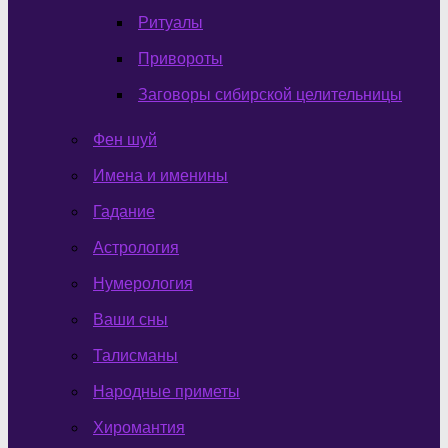
Ритуалы
Привороты
Заговоры сибирской целительницы
Фен шуй
Имена и именины
Гадание
Астрология
Нумерология
Ваши сны
Талисманы
Народные приметы
Хиромантия