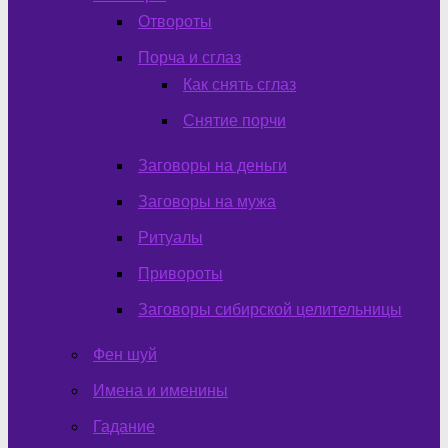
Отвороты
Порча и сглаз
Как снять сглаз
Снятие порчи
Заговоры на деньги
Заговоры на мужа
Ритуалы
Привороты
Заговоры сибирской целительницы
Фен шуй
Имена и именины
Гадание