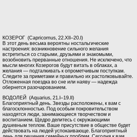
КОЗЕРОГ (Capricornus, 22.XII–20.I)
В этот день весьма вероятны ностальгические
настроения: возникновение сильного желания
встретиться со старыми, друзьями и знакомыми,
возобновить прерванные отношения. Не исключено, что
мысли многих Козерогов будут витать в облаках, а
желания — подталкивать к опрометчивым поступкам.
Следите за приметами и правильно их растолковывайте.
Отложенная поездка во сне или наяву — надежда
обернется разочарованием.
ВОДОЛЕЙ (Aquarius, 21.I–19.II)
Благоприятный день. Звезды расположены, к вам с
благосклонностью. Под особым покровительством
находятся люди, занимающиеся творчеством и
воспитанием. Щедро делитесь с окружающими
душевным теплом. Ваше присутствие в обществе будет
действовать на людей успокаивающе. Благоприятный
день для решения семейных проблем. Сегодня к вам