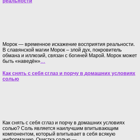
реальности
Морок — временное искажение восприятия реальности.
В славянской магии Морок – злой дух, покровитель
обмана и иллюзий, связан с богиней Марой. Морок может
быть «наведён»
…
Как снять с себя сглаз и порчу в домашних условиях
солью
Как снять с себя сглаз и порчу в домашних условиях
солью? Соль является наилучшим впитывающим
компонентом, который впитывает в себя всякую
информацию. Очистка солью —
…